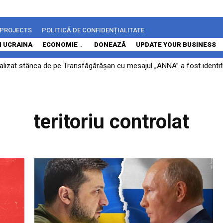
 PROJECTS
POLITICĂ DE CONFIDENȚIALITATE
N UCRAINA
ECONOMIE
DONEAZĂ
UPDATE YOUR BUSINESS
alizat stânca de pe Transfăgărășan cu mesajul „ANNA” a fost identific
teritoriu controlat