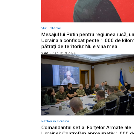
Știri Externe
Mesajul lui Putin pentru regiunea rusă, u
Ucraina a confiscat peste 1.000 de kilom
pătrați de teritoriu: Nu e vina mea
Vlad
-
23 august 2024
Război în Ucraina
Comandantul șef al Forțelor Armate ale
Ucrainei: Controlăm aproximativ 1.000 