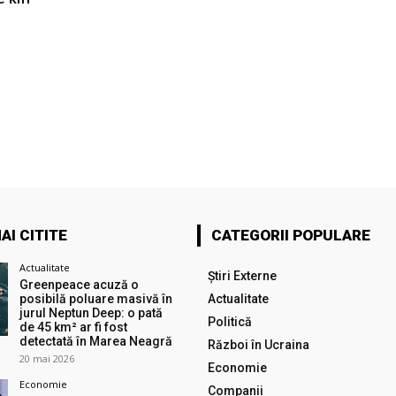
AI CITITE
CATEGORII POPULARE
Actualitate
Știri Externe
Greenpeace acuză o
posibilă poluare masivă în
Actualitate
jurul Neptun Deep: o pată
Politică
de 45 km² ar fi fost
detectată în Marea Neagră
Război în Ucraina
20 mai 2026
Economie
Economie
Companii