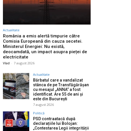
Actualitate
România a emis alertă timpurie către
Comisia Europeană din cauza secetei.
Ministerul Energiei: Nu există,
deocamdată, un impact asupra pieței de
electricitate
Vlad
-
7 august 2026
Actualitate
Bărbatul care a vandalizat
stânca de pe Transfăgărășan
cu mesajul „ANNA” a fost
identificat. Are 55 de ani și
este din București
7 august 2026
Politică
PSD contraatacă după
declarațiile lui Bolojan:
„Contestarea Legii integrității