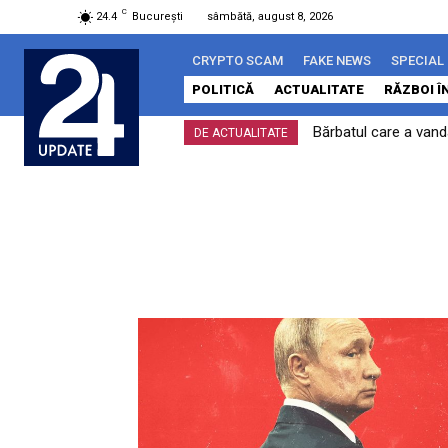
C
24.4
București
sâmbătă, august 8, 2026
CRYPTO SCAM
FAKE NEWS
SPECIAL
POLITICĂ
ACTUALITATE
RĂZBOI Î
Bărbatul care a vand
DE ACTUALITATE