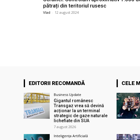
pătrați din teritoriul rusesc
Vlad
-
12 august 2024
EDITORII RECOMANDĂ
CELE M
Business Update
Gigantul românesc
Transgaz vrea să devină
acționar la un terminal
strategic de gaze naturale
lichefiate din SUA
7 august 2026
Inteligența Artificială