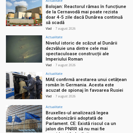
Actualitate
Bolojan: Reactorul rămas în funcțiune
de la Cernavodă mai poate rezista
doar 4-5 zile dacă Dunărea continuă
să scadă
Vlad
-
7 august 2026
Actualitate
Nivelul istoric de scăzut al Dunării
dezvăluie una dintre cele mai
spectaculoase construcții ale
Imperiului Roman
Vlad
-
7 august 2026
Actualitate
MAE confirmă arestarea unui cetățean
român în Germania. Acesta este
acuzat de spionaj în favoarea Rusiei
Vlad
-
7 august 2026
Actualitate
Bruxelles-ul analizează legea
decarbonizării adoptată de
Parlament. CE: Există riscul ca un
jalon din PNRR să nu mai fie