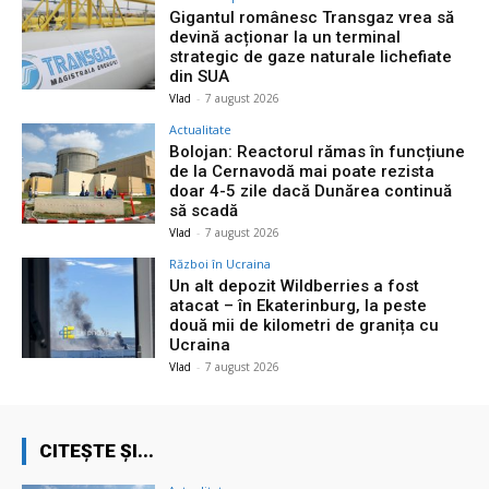
Gigantul românesc Transgaz vrea să
devină acționar la un terminal
strategic de gaze naturale lichefiate
din SUA
Vlad
-
7 august 2026
Actualitate
Bolojan: Reactorul rămas în funcțiune
de la Cernavodă mai poate rezista
doar 4-5 zile dacă Dunărea continuă
să scadă
Vlad
-
7 august 2026
Război în Ucraina
Un alt depozit Wildberries a fost
atacat – în Ekaterinburg, la peste
două mii de kilometri de granița cu
Ucraina
Vlad
-
7 august 2026
CITEȘTE ȘI...