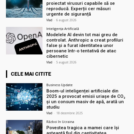
proiectat virusuri capabile să se
reproducă. Experții cer măsuri
urgente de siguranță
Vlad
-
6 august 2026
Inteligența Artificială
Modelele AI devin tot mai greu de
controlat. Anthropic a creat profiluri
false și a furat identitatea unor
persoane într-o tentativă de atac
cibernetic
Vlad
-
5 august 2026
CELE MAI CITITE
Business Update
Boom-ul inteligenței artificiale din
2025 a provocat emisii uriașe de CO₂
și un consum masiv de apă, arată un
studiu
Vlad
-
18 decembrie 2025
Război în Ucraina
Povestea tragica a mamei care își
așteaptă fiul din captivitatea