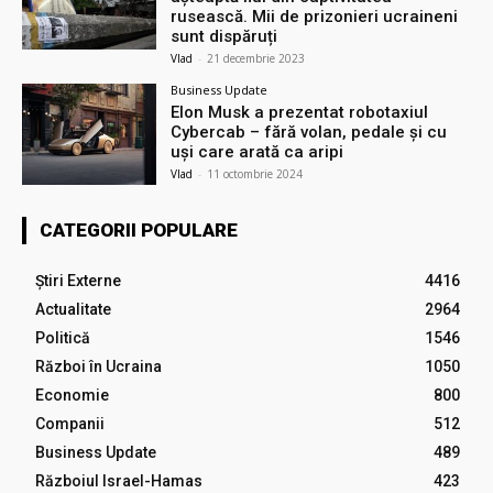
rusească. Mii de prizonieri ucraineni
sunt dispăruți
Vlad
-
21 decembrie 2023
Business Update
Elon Musk a prezentat robotaxiul
Cyberсab – fără volan, pedale și cu
uși care arată ca aripi
Vlad
-
11 octombrie 2024
CATEGORII POPULARE
Știri Externe
4416
Actualitate
2964
Politică
1546
Război în Ucraina
1050
Economie
800
Companii
512
Business Update
489
Războiul Israel-Hamas
423