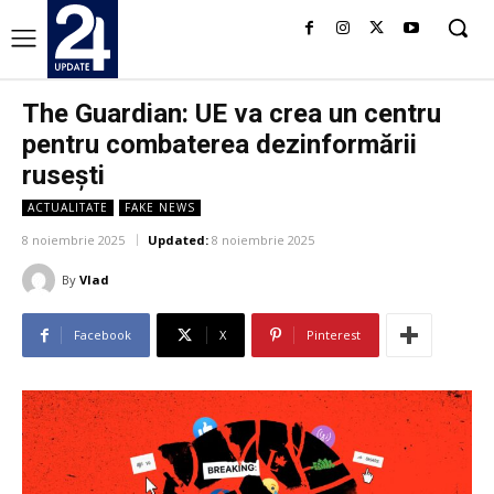
The Guardian: UE va crea un centru
pentru combaterea dezinformării
rusești
ACTUALITATE
FAKE NEWS
8 noiembrie 2025
Updated:
8 noiembrie 2025
By
Vlad
Facebook
X
Pinterest