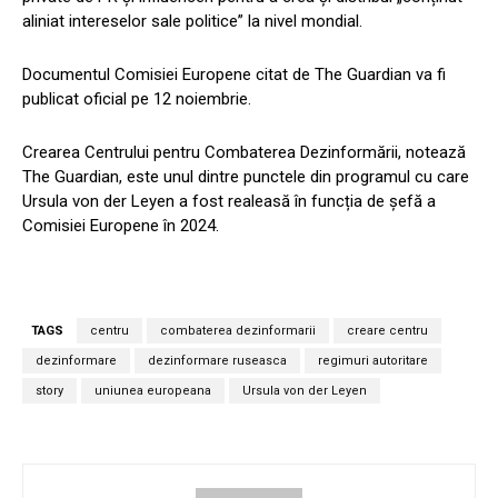
aliniat intereselor sale politice” la nivel mondial.
Documentul Comisiei Europene citat de The Guardian va fi
publicat oficial pe 12 noiembrie.
Crearea Centrului pentru Combaterea Dezinformării, notează
The Guardian, este unul dintre punctele din programul cu care
Ursula von der Leyen a fost realeasă în funcția de șefă a
Comisiei Europene în 2024.
TAGS
centru
combaterea dezinformarii
creare centru
dezinformare
dezinformare ruseasca
regimuri autoritare
story
uniunea europeana
Ursula von der Leyen