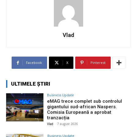
Vlad
Facebook
X
Pinterest
ULTIMELE ȘTIRI
Business Update
eMAG trece complet sub controlul
gigantului sud-african Naspers.
Comisia Europeană a aprobat
tranzacția
Vlad
-
7 august 2026
Business Update