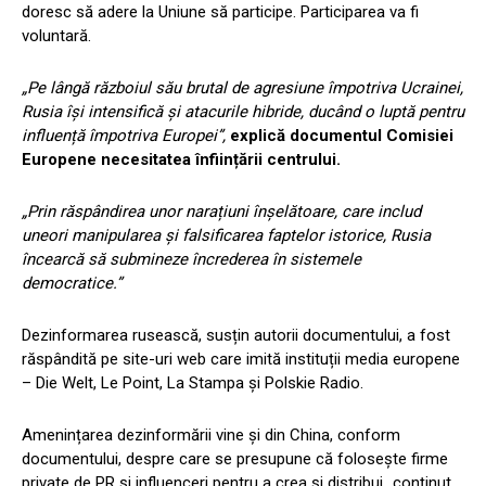
doresc să adere la Uniune să participe. Participarea va fi
voluntară.
„Pe lângă războiul său brutal de agresiune împotriva Ucrainei,
Rusia își intensifică și atacurile hibride, ducând o luptă pentru
influență împotriva Europei”,
explică documentul Comisiei
Europene necesitatea înființării centrului.
„Prin răspândirea unor narațiuni înșelătoare, care includ
uneori manipularea și falsificarea faptelor istorice, Rusia
încearcă să submineze încrederea în sistemele
democratice.”
Dezinformarea rusească, susțin autorii documentului, a fost
răspândită pe site-uri web care imită instituții media europene
– Die Welt, Le Point, La Stampa și Polskie Radio.
Amenințarea dezinformării vine și din China, conform
documentului, despre care se presupune că folosește firme
private de PR și influenceri pentru a crea și distribui „conținut