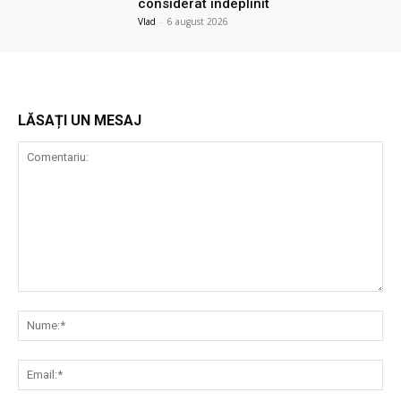
considerat îndeplinit
Vlad
-
6 august 2026
LĂSAȚI UN MESAJ
Comentariu:
Nu
Ema