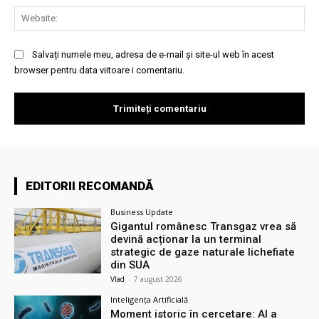
Web
Salvați numele meu, adresa de e-mail și site-ul web în acest
browser pentru data viitoare i comentariu.
EDITORII RECOMANDĂ
Business Update
Gigantul românesc Transgaz vrea să
devină acționar la un terminal
strategic de gaze naturale lichefiate
din SUA
Vlad
-
7 august 2026
Inteligența Artificială
Moment istoric în cercetare: AI a