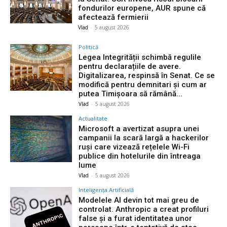
fondurilor europene, AUR spune că
afectează fermierii
Vlad
-
5 august 2026
Politică
Legea Integrității schimbă regulile
pentru declarațiile de avere.
Digitalizarea, respinsă în Senat. Ce se
modifică pentru demnitari și cum ar
putea Timișoara să rămână...
Vlad
-
5 august 2026
Actualitate
Microsoft a avertizat asupra unei
campanii la scară largă a hackerilor
ruși care vizează rețelele Wi-Fi
publice din hotelurile din întreaga
lume
Vlad
-
5 august 2026
Inteligența Artificială
Modelele AI devin tot mai greu de
controlat. Anthropic a creat profiluri
false și a furat identitatea unor