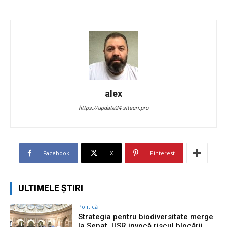
alex
https://update24.siteuri.pro
Facebook
X
Pinterest
ULTIMELE ȘTIRI
Politică
Strategia pentru biodiversitate merge
la Senat. USR invocă riscul blocării