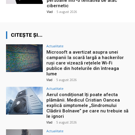
persoane într-o tentativă de atac
cibernetic
Vlad
-
5 august 2026
CITEȘTE ȘI...
Actualitate
Microsoft a avertizat asupra unei
campanii la scară largă a hackerilor
ruși care vizează rețelele Wi-Fi
publice din hotelurile din întreaga
lume
Vlad
-
5 august 2026
Actualitate
Aerul condiționat îți poate afecta
plămânii. Medicul Cristian Oancea
explică simptomele „Sindromului
Clădirii Bolnave” pe care nu trebuie să
le ignori
Vlad
-
5 august 2026
Actualitate