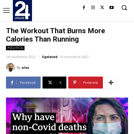
The Workout That Burns More
Calories Than Running
POLITICĂ
14 noiembrie 2022
Updated:
14 noiembrie 2022
By
alex
Facebook
X
Pinterest