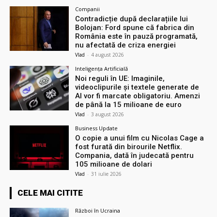
Companii
Contradicție după declarațiile lui
Bolojan: Ford spune că fabrica din
România este în pauză programată,
nu afectată de criza energiei
Vlad
-
4 august 2026
Inteligența Artificială
Noi reguli în UE: Imaginile,
videoclipurile și textele generate de
AI vor fi marcate obligatoriu. Amenzi
de până la 15 milioane de euro
Vlad
-
3 august 2026
Business Update
O copie a unui film cu Nicolas Cage a
fost furată din birourile Netflix.
Compania, dată în judecată pentru
105 milioane de dolari
Vlad
-
31 iulie 2026
CELE MAI CITITE
Război în Ucraina