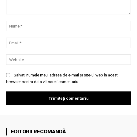
Comentariu:
Nu
Ema
Web
Salvați numele meu, adresa de e-mail și site-ul web în acest
browser pentru data viitoare i comentariu.
EDITORII RECOMANDĂ