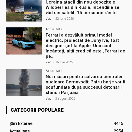
Ucraina atacă din nou depozitele
Wildberries din Rusia. Incendiile se
văd din satelit. 15 persoane rănite
Vlad
-
22 iulie 2026
Actualitate
Ferrari a dezvăluit primul model
electric, proiectat de Jony Ive, fost
designer șef la Apple. Unii sunt
încântați, alții cred că este „Ferrari de
pe...
Vlad
-
26 mai 2026
Actualitate
Noi măsuri pentru salvarea centralei
nucleare Cernavodă: Patru barje vor fi
scufundate după succesul detonării
stâncii Pârjoaia
Vlad
-
5 august 2026
CATEGORII POPULARE
Știri Externe
4415
Actualitate
2954