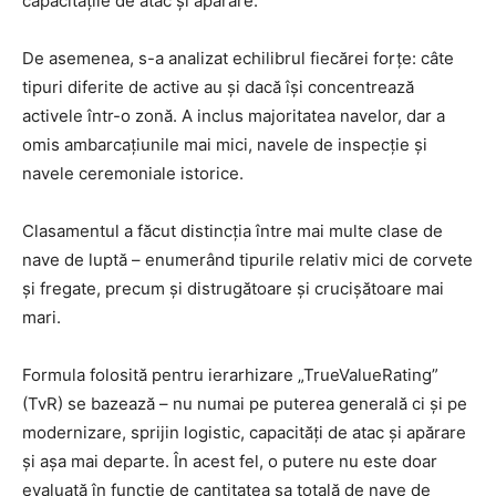
capacitățile de atac și apărare.
De asemenea, s-a analizat echilibrul fiecărei forțe: câte
tipuri diferite de active au și dacă își concentrează
activele într-o zonă. A inclus majoritatea navelor, dar a
omis ambarcațiunile mai mici, navele de inspecție și
navele ceremoniale istorice.
Clasamentul a făcut distincția între mai multe clase de
nave de luptă – enumerând tipurile relativ mici de corvete
și fregate, precum și distrugătoare și crucișătoare mai
mari.
Formula folosită pentru ierarhizare „TrueValueRating”
(TvR) se bazează – nu numai pe puterea generală ci și pe
modernizare, sprijin logistic, capacități de atac și apărare
și așa mai departe. În acest fel, o putere nu este doar
evaluată în funcție de cantitatea sa totală de nave de