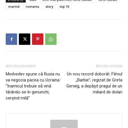
marină
romania
story
top 10
Articolul precedent
Articolul următor
Medvedev spune că Rusia nu
Un nou record doborât. Filmul
va negocia pacea cu Ucraina:
„Barbie”, regizat de Greta
”Inamicul trebuie să vină
Gerwig, a depăşit pragul de un
târându-se în genunchi,
miliard de dolari
cerşind milă”