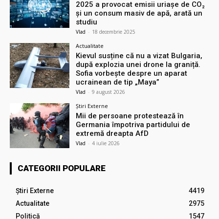
2025 a provocat emisii uriașe de CO₂
și un consum masiv de apă, arată un
studiu
Vlad
-
18 decembrie 2025
Actualitate
Kievul susține că nu a vizat Bulgaria,
după explozia unei drone la graniță.
Sofia vorbește despre un aparat
ucrainean de tip „Maya”
Vlad
-
9 august 2026
Știri Externe
Mii de persoane protestează în
Germania împotriva partidului de
extremă dreapta AfD
Vlad
-
4 iulie 2026
CATEGORII POPULARE
Știri Externe
4419
Actualitate
2975
Politică
1547