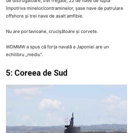
de distrugătoare, trei fregate, 22 de nave de luptă
împotriva minelor/contraminelor, șase nave de patrulare
offshore și trei nave de asalt amfibie.
Nu are portavioane, crucișătoare și corvete.
WDMMW a spus că forța navală a Japoniei are un
echilibru „mediu”.
5: Coreea de Sud