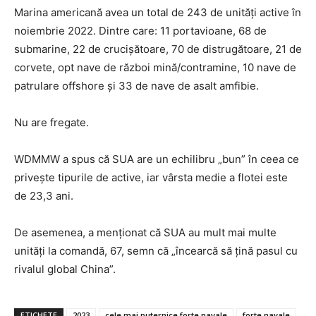
Marina americană avea un total de 243 de unități active în
noiembrie 2022. Dintre care: 11 portavioane, 68 de
submarine, 22 de crucișătoare, 70 de distrugătoare, 21 de
corvete, opt nave de război mină/contramine, 10 nave de
patrulare offshore și 33 de nave de asalt amfibie.
Nu are fregate.
WDMMW a spus că SUA are un echilibru „bun” în ceea ce
privește tipurile de active, iar vârsta medie a flotei este
de 23,3 ani.
De asemenea, a menționat că SUA au mult mai multe
unități la comandă, 67, semn că „încearcă să țină pasul cu
rivalul global China”.
ETICHETE
2023
cele mai puternice forte navale
forte navale