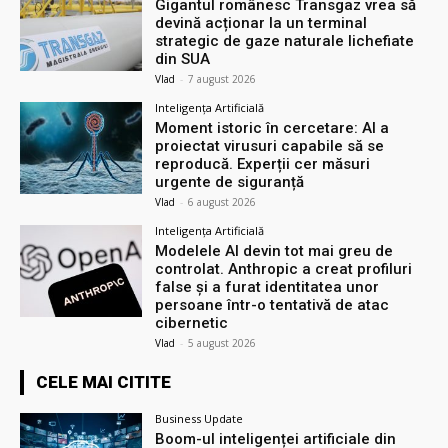
Gigantul românesc Transgaz vrea să
devină acționar la un terminal
strategic de gaze naturale lichefiate
din SUA
Vlad
-
7 august 2026
Inteligența Artificială
Moment istoric în cercetare: AI a
proiectat virusuri capabile să se
reproducă. Experții cer măsuri
urgente de siguranță
Vlad
-
6 august 2026
Inteligența Artificială
Modelele AI devin tot mai greu de
controlat. Anthropic a creat profiluri
false și a furat identitatea unor
persoane într-o tentativă de atac
cibernetic
Vlad
-
5 august 2026
CELE MAI CITITE
Business Update
Boom-ul inteligenței artificiale din