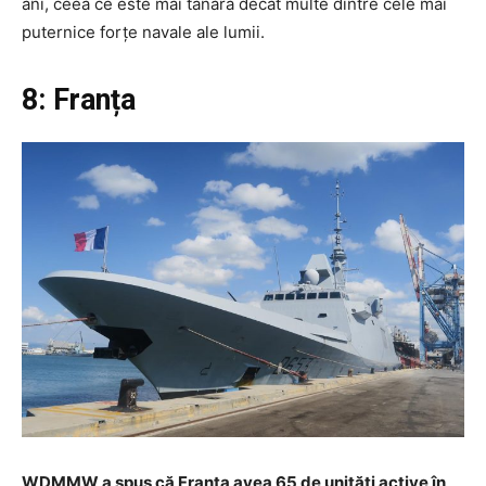
ani, ceea ce este mai tânără decât multe dintre cele mai
puternice forțe navale ale lumii.
8: Franța
WDMMW a spus că Franța avea 65 de unități active în