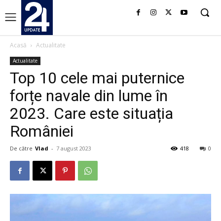
Acasă
Actualitate
Actualitate
Top 10 cele mai puternice
forțe navale din lume în
2023. Care este situația
României
De către
Vlad
-
7 august 2023
418
0