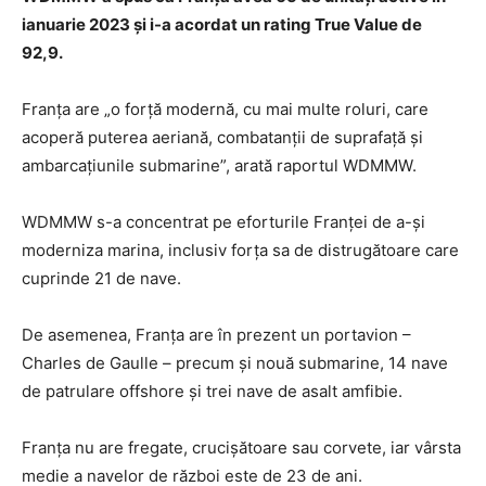
ianuarie 2023 și i-a acordat un rating True Value de
92,9.
Franța are „o forță modernă, cu mai multe roluri, care
acoperă puterea aeriană, combatanții de suprafață și
ambarcațiunile submarine”, arată raportul WDMMW.
WDMMW s-a concentrat pe eforturile Franței de a-și
moderniza marina, inclusiv forța sa de distrugătoare care
cuprinde 21 de nave.
De asemenea, Franța are în prezent un portavion –
Charles de Gaulle – precum și nouă submarine, 14 nave
de patrulare offshore și trei nave de asalt amfibie.
Franța nu are fregate, crucișătoare sau corvete, iar vârsta
medie a navelor de război este de 23 de ani.