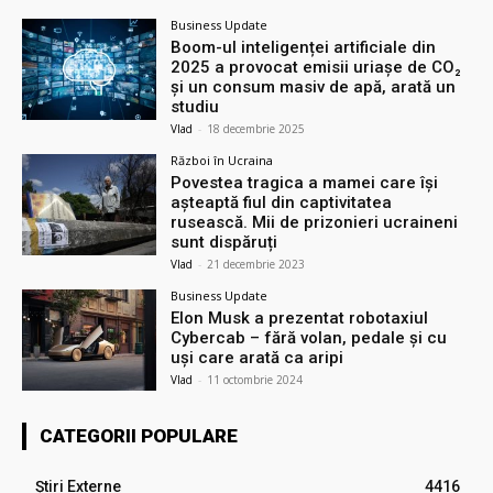
Business Update
Boom-ul inteligenței artificiale din
2025 a provocat emisii uriașe de CO₂
și un consum masiv de apă, arată un
studiu
Vlad
-
18 decembrie 2025
Război în Ucraina
Povestea tragica a mamei care își
așteaptă fiul din captivitatea
rusească. Mii de prizonieri ucraineni
sunt dispăruți
Vlad
-
21 decembrie 2023
Business Update
Elon Musk a prezentat robotaxiul
Cyberсab – fără volan, pedale și cu
uși care arată ca aripi
Vlad
-
11 octombrie 2024
CATEGORII POPULARE
Știri Externe
4416