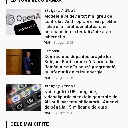
EDITORII RECOMANDĂ
Inteligența Artificială
Modelele AI devin tot mai greu de
controlat. Anthropic a creat profiluri
false și a furat identitatea unor
persoane într-o tentativă de atac
cibernetic
Vlad
-
5 august 2026
Companii
Contradicție după declarațiile lui
Bolojan: Ford spune că fabrica din
România este în pauză programată,
nu afectată de criza energiei
Vlad
-
4 august 2026
Inteligența Artificială
Noi reguli în UE: Imaginile,
videoclipurile și textele generate de
AI vor fi marcate obligatoriu. Amenzi
de până la 15 milioane de euro
Vlad
-
3 august 2026
CELE MAI CITITE