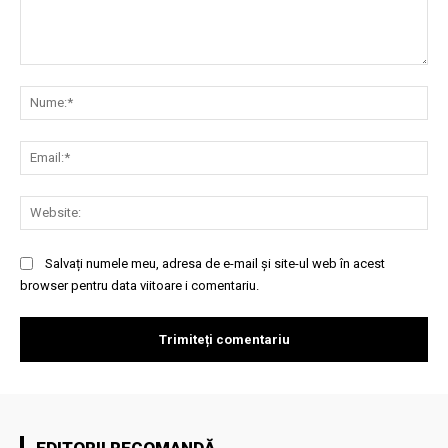
Comentariu:
Nu
Ema
Web
Salvați numele meu, adresa de e-mail și site-ul web în acest
browser pentru data viitoare i comentariu.