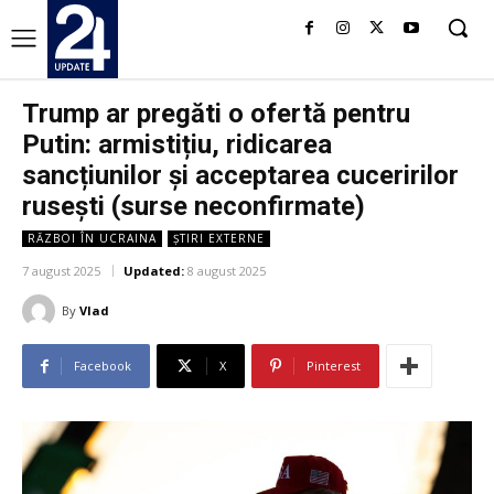
Trump ar pregăti o ofertă pentru
Putin: armistițiu, ridicarea
sancțiunilor și acceptarea cuceririlor
rusești (surse neconfirmate)
RĂZBOI ÎN UCRAINA
ȘTIRI EXTERNE
7 august 2025
Updated:
8 august 2025
By
Vlad
Facebook
X
Pinterest