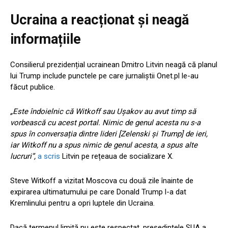
Ucraina a reacționat și neagă
informațiile
Consilierul prezidențial ucrainean Dmitro Litvin neagă că planul
lui Trump include punctele pe care jurnaliștii Onet.pl le-au
făcut publice.
„Este îndoielnic că Witkoff sau Ușakov au avut timp să
vorbească cu acest portal. Nimic de genul acesta nu s-a
spus în conversația dintre lideri [Zelenski și Trump] de ieri,
iar Witkoff nu a spus nimic de genul acesta, a spus alte
lucruri”,
a scris
Litvin pe rețeaua de socializare X.
Steve Witkoff a vizitat Moscova cu două zile înainte de
expirarea ultimatumului pe care Donald Trump l-a dat
Kremlinului pentru a opri luptele din Ucraina.
Dacă termenul limită nu este respectat, președintele SUA a