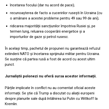
încetarea focului (dar nu acord de pace);
recunoașterea de facto a cuceririlor rusești în Ucraina (cu
o amânare a acestei probleme pentru 49 sau 99 de ani);
ridicarea majorității sancțiunilor împotriva Rusiei și, pe
termen lung, reluarea cooperării energetice și a
importurilor de gaze și petrol rusesc.
În același timp, pachetul de propuneri nu garantează refuzul
extinderii NATO și încetarea sprijinului militar pentru Ucraina.
Se susține că partea rusă a fost de acord cu acest ultim
punct.
Jurnaliștii polonezi nu oferă sursa acestor informații.
Părțile implicate în conflict nu au comentat oficial aceste
informații. Se știe că Trump a discutat cu aliații europeni
despre planurile sale după întâlnirea lui Putin cu Wittkoff la
Kremlin.