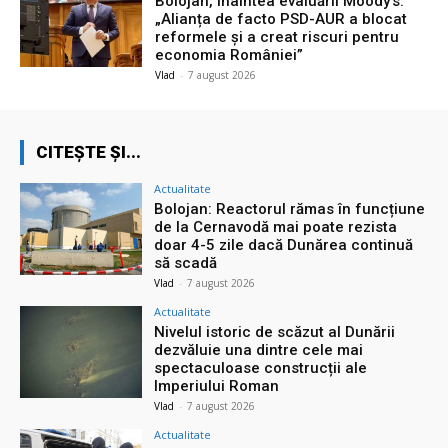
Bolojan, înaintea evaluării Moody’s:
„Alianța de facto PSD-AUR a blocat
reformele și a creat riscuri pentru
economia României”
Vlad
-
7 august 2026
CITEȘTE ȘI...
Actualitate
Bolojan: Reactorul rămas în funcțiune
de la Cernavodă mai poate rezista
doar 4-5 zile dacă Dunărea continuă
să scadă
Vlad
-
7 august 2026
Actualitate
Nivelul istoric de scăzut al Dunării
dezvăluie una dintre cele mai
spectaculoase construcții ale
Imperiului Roman
Vlad
-
7 august 2026
Actualitate