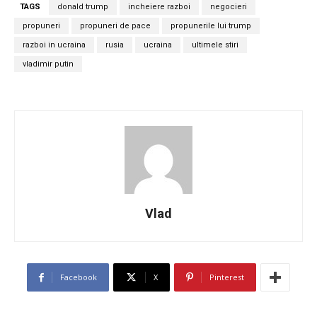
TAGS
donald trump
incheiere razboi
negocieri
propuneri
propuneri de pace
propunerile lui trump
razboi in ucraina
rusia
ucraina
ultimele stiri
vladimir putin
Vlad
Facebook
X
Pinterest