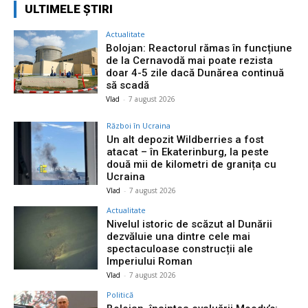
ULTIMELE ȘTIRI
Actualitate
Bolojan: Reactorul rămas în funcțiune
de la Cernavodă mai poate rezista
doar 4-5 zile dacă Dunărea continuă
să scadă
Vlad
-
7 august 2026
Război în Ucraina
Un alt depozit Wildberries a fost
atacat – în Ekaterinburg, la peste
două mii de kilometri de granița cu
Ucraina
Vlad
-
7 august 2026
Actualitate
Nivelul istoric de scăzut al Dunării
dezvăluie una dintre cele mai
spectaculoase construcții ale
Imperiului Roman
Vlad
-
7 august 2026
Politică