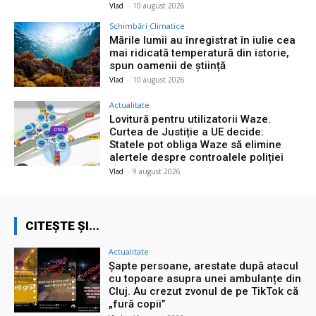
Vlad
-
10 august 2026
Schimbări Climatice
Mările lumii au înregistrat în iulie cea
mai ridicată temperatură din istorie,
spun oamenii de știință
Vlad
-
10 august 2026
Actualitate
Lovitură pentru utilizatorii Waze.
Curtea de Justiție a UE decide:
Statele pot obliga Waze să elimine
alertele despre controalele poliției
Vlad
-
9 august 2026
CITEȘTE ȘI...
Actualitate
Șapte persoane, arestate după atacul
cu topoare asupra unei ambulanțe din
Cluj. Au crezut zvonul de pe TikTok că
„fură copii”