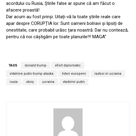
acordului cu Rusia, Știrile false ar spune că am făcut o
afacere proastă!
Dar acum au fost prinși. Uitați-vă la toate știrile reale care
apar despre CORUPȚIA lor. Sunt oameni bolnavi și lipsiți de
onestitate, care probabil urăsc țara noastră. Dar nu contează,
pentru că noi câștigăm pe toate planurile!!! MAGA”
TAGS
donald trump
efort diplomatic
intalnire putin trump alaska
lideri europeni
razboi in ucraina
rusia
story
ucraina
vladimir putin