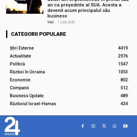
an ca președinte al SUA. Acesta a
devenit acum principalul său
business
Vlad
-
1 iulie 2026
CATEGORII POPULARE
Știri Externe
4419
Actualitate
2976
Politică
1547
Război în Ucraina
1053
Economie
802
Companii
512
Business Update
489
Războiul Israel-Hamas
424