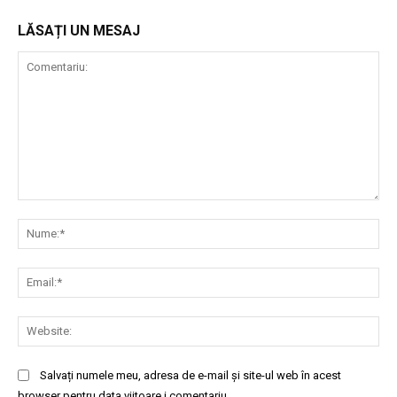
LĂSAȚI UN MESAJ
Comentariu:
Nu
Ema
Web
Salvați numele meu, adresa de e-mail și site-ul web în acest
browser pentru data viitoare i comentariu.