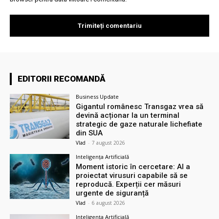
EDITORII RECOMANDĂ
Business Update
Gigantul românesc Transgaz vrea să
devină acționar la un terminal
strategic de gaze naturale lichefiate
din SUA
Vlad
-
7 august 2026
Inteligența Artificială
Moment istoric în cercetare: AI a
proiectat virusuri capabile să se
reproducă. Experții cer măsuri
urgente de siguranță
Vlad
-
6 august 2026
Inteligența Artificială