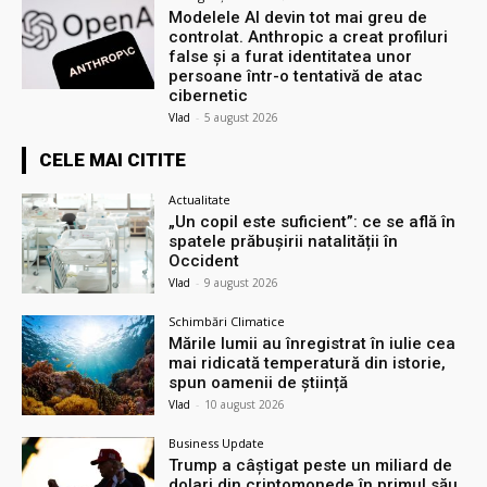
Modelele AI devin tot mai greu de
controlat. Anthropic a creat profiluri
false și a furat identitatea unor
persoane într-o tentativă de atac
cibernetic
Vlad
-
5 august 2026
CELE MAI CITITE
Actualitate
„Un copil este suficient”: ce se află în
spatele prăbușirii natalității în
Occident
Vlad
-
9 august 2026
Schimbări Climatice
Mările lumii au înregistrat în iulie cea
mai ridicată temperatură din istorie,
spun oamenii de știință
Vlad
-
10 august 2026
Business Update
Trump a câștigat peste un miliard de
dolari din criptomonede în primul său