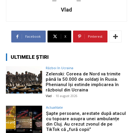
Vlad
Facebook
X
Pinterest
ULTIMELE ȘTIRI
Război în Ucraina
Zelenski: Coreea de Nord va trimite
până la 50.000 de soldați în Rusia.
Phenianul își extinde implicarea în
războiul din Ucraina
Vlad
-
10 august 2026
Actualitate
Șapte persoane, arestate după atacul
cu topoare asupra unei ambulanțe
din Cluj. Au crezut zvonul de pe
TikTok că „fură copii”