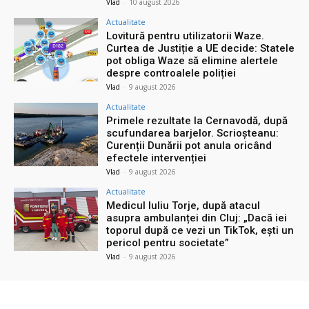
Vlad
-
10 august 2026
Actualitate
Lovitură pentru utilizatorii Waze.
Curtea de Justiție a UE decide: Statele
pot obliga Waze să elimine alertele
despre controalele poliției
Vlad
-
9 august 2026
Actualitate
Primele rezultate la Cernavodă, după
scufundarea barjelor. Scrioșteanu:
Curenții Dunării pot anula oricând
efectele intervenției
Vlad
-
9 august 2026
Actualitate
Medicul Iuliu Torje, după atacul
asupra ambulanței din Cluj: „Dacă iei
toporul după ce vezi un TikTok, ești un
pericol pentru societate”
Vlad
-
9 august 2026