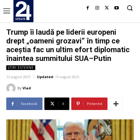
Trump îi laudă pe liderii europeni
drept „oameni grozavi” în timp ce
aceștia fac un ultim efort diplomatic
înaintea summitului SUA–Putin
ȘTIRI EXTERNE
13 august 2025
Updated:
13 august 2025
By
Vlad
Facebook
X
Pinterest