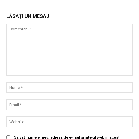
LĂSAȚI UN MESAJ
Comentariu:
Nu
Ema
Web
Salvați numele meu, adresa de e-mail și site-ul web în acest