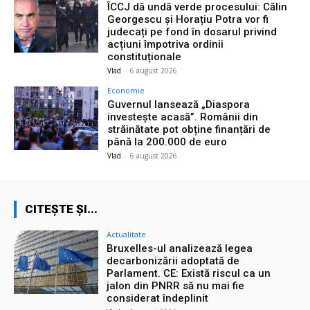
ÎCCJ dă undă verde procesului: Călin
Georgescu și Horațiu Potra vor fi
judecați pe fond în dosarul privind
acțiuni împotriva ordinii
constituționale
Vlad
-
6 august 2026
Economie
Guvernul lansează „Diaspora
investește acasă”. Românii din
străinătate pot obține finanțări de
până la 200.000 de euro
Vlad
-
6 august 2026
CITEȘTE ȘI...
Actualitate
Bruxelles-ul analizează legea
decarbonizării adoptată de
Parlament. CE: Există riscul ca un
jalon din PNRR să nu mai fie
considerat îndeplinit