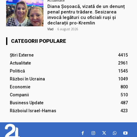
Actualitate
Diana Șoșoacă, vizată de un denunț
penal pentru trădare. Sesizarea
invocă legături cu oficiali ruși și
declarații pro-Kremlin
Vlad
-
6 august 2026
CATEGORII POPULARE
Știri Externe
4415
Actualitate
2961
Politică
1545
Război în Ucraina
1049
Economie
800
Companii
510
Business Update
487
Războiul Israel-Hamas
423