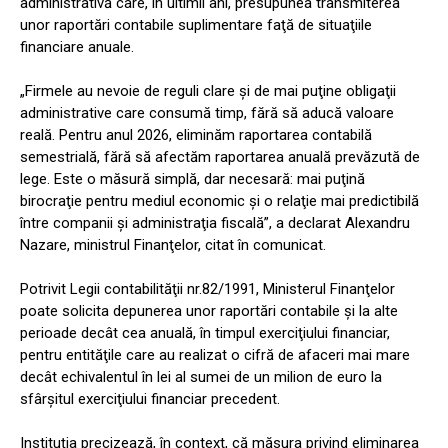
administrativă care, în ultimii ani, presupunea transmiterea
unor raportări contabile suplimentare faţă de situaţiile
financiare anuale.
„Firmele au nevoie de reguli clare şi de mai puţine obligaţii
administrative care consumă timp, fără să aducă valoare
reală. Pentru anul 2026, eliminăm raportarea contabilă
semestrială, fără să afectăm raportarea anuală prevăzută de
lege. Este o măsură simplă, dar necesară: mai puţină
birocraţie pentru mediul economic şi o relaţie mai predictibilă
între companii şi administraţia fiscală”, a declarat Alexandru
Nazare, ministrul Finanţelor, citat în comunicat.
Potrivit Legii contabilităţii nr.82/1991, Ministerul Finanţelor
poate solicita depunerea unor raportări contabile şi la alte
perioade decât cea anuală, în timpul exerciţiului financiar,
pentru entităţile care au realizat o cifră de afaceri mai mare
decât echivalentul în lei al sumei de un milion de euro la
sfârşitul exerciţiului financiar precedent.
Instituţia precizează, în context, că măsura privind eliminarea