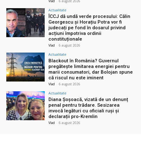
Vlad
-
6 august 2026
Actualitate
ÎCCJ dă undă verde procesului: Călin
Georgescu și Horațiu Potra vor fi
judecați pe fond în dosarul privind
acțiuni împotriva ordinii
constituționale
Vlad
-
6 august 2026
Actualitate
Blackout în România? Guvernul
pregătește limitarea energiei pentru
marii consumatori, dar Bolojan spune
că riscul nu este iminent
Vlad
-
6 august 2026
Actualitate
Diana Șoșoacă, vizată de un denunț
penal pentru trădare. Sesizarea
invocă legături cu oficiali ruși și
declarații pro-Kremlin
Vlad
-
6 august 2026