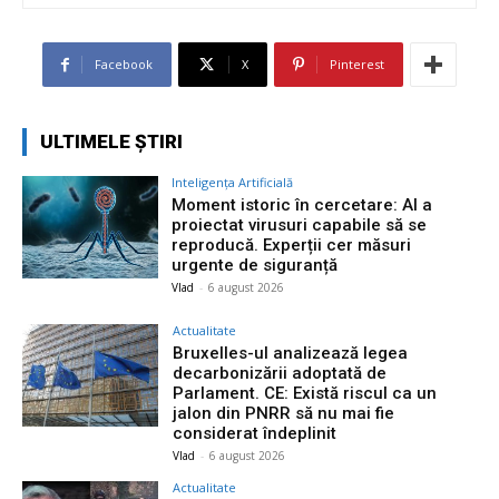
Facebook
X
Pinterest
ULTIMELE ȘTIRI
Inteligența Artificială
Moment istoric în cercetare: AI a
proiectat virusuri capabile să se
reproducă. Experții cer măsuri
urgente de siguranță
Vlad
-
6 august 2026
Actualitate
Bruxelles-ul analizează legea
decarbonizării adoptată de
Parlament. CE: Există riscul ca un
jalon din PNRR să nu mai fie
considerat îndeplinit
Vlad
-
6 august 2026
Actualitate