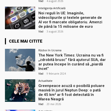
Vlad
-
4 august 2026
Inteligența Artificială
Noi reguli în UE: Imaginile,
videoclipurile și textele generate de
AI vor fi marcate obligatoriu. Amenzi
de până la 15 milioane de euro
Vlad
-
3 august 2026
CELE MAI CITITE
Război în Ucraina
The New York Times: Ucraina nu va fi
„zdrobită brusc” fără ajutorul SUA, dar
ar putea începe în curând să „piardă
încet”
Vlad
-
9 februarie 2024
Actualitate
Greenpeace acuză o posibilă poluare
masivă în jurul Neptun Deep: o pată
de 45 km² ar fi fost detectată în
Marea Neagră
Vlad
-
20 mai 2026