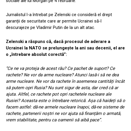
sociale ale lui Morgan pe 4 februarie.
Jurnalistul l-a întrebat pe Zelenski ce consideră el drept
garanții de securitate care ar permite Ucrainei să-l
descurajeze pe Vladimir Putin de la un alt atac.
Zelenski a răspuns că, dacă procesul de aderare a
Ucrainei la NATO se prelungește la ani sau decenii, el are
o „întrebare absolut corectă”:
”Ce ne va proteja de acest r
ău
? Ce pachet de suport? Ce
rachete? Ne vor da arme nucleare? Atunci lasă-i să ne dea
arme nucleare. Ne vor da rachete în asemenea cantități încât
să putem opri Rusia? Nu sunt sigur de asta, dar cred că ar
ajuta. Altfel, ce rachete pot opri rachetele nucleare ale
Rusiei? Aceasta este o întrebare retorică. Așa că haideți să o
facem astfel: dă-ne armele nucleare înapoi, dă-ne sisteme de
rachete, partenerii noștri ne vor ajuta să finanțăm o armată,
vrem stabilitate, pentru ca oamenii să aibă pace”.