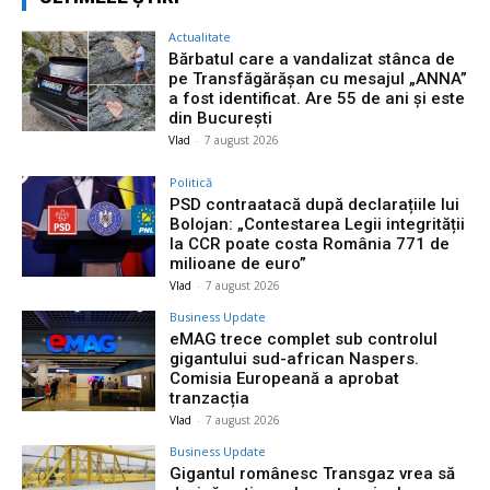
Actualitate
Bărbatul care a vandalizat stânca de
pe Transfăgărășan cu mesajul „ANNA”
a fost identificat. Are 55 de ani și este
din București
Vlad
-
7 august 2026
Politică
PSD contraatacă după declarațiile lui
Bolojan: „Contestarea Legii integrității
la CCR poate costa România 771 de
milioane de euro”
Vlad
-
7 august 2026
Business Update
eMAG trece complet sub controlul
gigantului sud-african Naspers.
Comisia Europeană a aprobat
tranzacția
Vlad
-
7 august 2026
Business Update
Gigantul românesc Transgaz vrea să