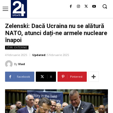
Zelenski: Dacă Ucraina nu se alătură
NATO, atunci dați-ne armele nucleare
înapoi
ȘTIRI EXTERNE
4 februarie 2025
Updated:
5 februarie 2025
By
Vlad
Facebook
X
Pinterest