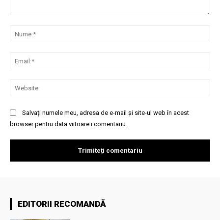
Comentariu:
Nu
Ema
Web
Salvați numele meu, adresa de e-mail și site-ul web în acest
browser pentru data viitoare i comentariu.
EDITORII RECOMANDĂ