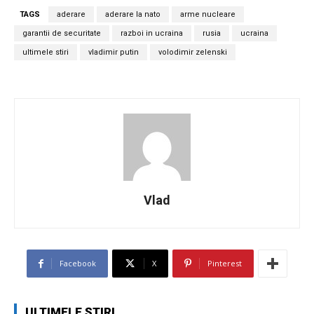
TAGS
aderare
aderare la nato
arme nucleare
garantii de securitate
razboi in ucraina
rusia
ucraina
ultimele stiri
vladimir putin
volodimir zelenski
Vlad
Facebook
X
Pinterest
ULTIMELE ȘTIRI