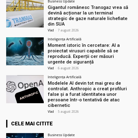
Business Update
Gigantul românesc Transgaz vrea să
devină acționar la un terminal
strategic de gaze naturale lichefiate
din SUA
Vlad
-
7 august 2026
Inteligența Artificială
Moment istoric în cercetare: AI a
proiectat virusuri capabile să se
reproducă. Experții cer măsuri
urgente de siguranță
Vlad
-
6 august 2026
Inteligența Artificială
Modelele AI devin tot mai greu de
controlat. Anthropic a creat profiluri
false și a furat identitatea unor
persoane într-o tentativă de atac
cibernetic
Vlad
-
5 august 2026
CELE MAI CITITE
Business Update