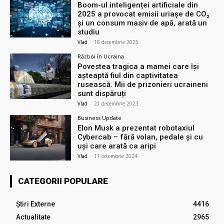
Boom-ul inteligenței artificiale din
2025 a provocat emisii uriașe de CO₂
și un consum masiv de apă, arată un
studiu
Vlad
-
18 decembrie 2025
Război în Ucraina
Povestea tragica a mamei care își
așteaptă fiul din captivitatea
rusească. Mii de prizonieri ucraineni
sunt dispăruți
Vlad
-
21 decembrie 2023
Business Update
Elon Musk a prezentat robotaxiul
Cyberсab – fără volan, pedale și cu
uși care arată ca aripi
Vlad
-
11 octombrie 2024
CATEGORII POPULARE
Știri Externe
4416
Actualitate
2965