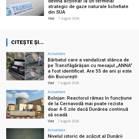
devină acționar la un terminal
strategic de gaze naturale lichefiate
din SUA
Vlad
-
7 august 2026
CITEȘTE ȘI...
Actualitate
Bărbatul care a vandalizat stânca de
pe Transfăgărășan cu mesajul „ANNA”
a fost identificat. Are 55 de ani și este
din București
Vlad
-
7 august 2026
Actualitate
Bolojan: Reactorul rămas în funcțiune
de la Cernavodă mai poate rezista
doar 4-5 zile dacă Dunărea continuă
să scadă
Vlad
-
7 august 2026
Actualitate
Nivelul istoric de scăzut al Dunării