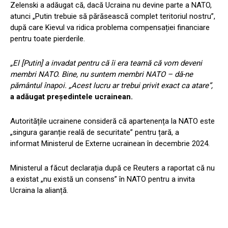
Zelenski a adăugat că, dacă Ucraina nu devine parte a NATO,
atunci „Putin trebuie să părăsească complet teritoriul nostru”,
după care Kievul va ridica problema compensației financiare
pentru toate pierderile.
„El [Putin] a invadat pentru că îi era teamă că vom deveni
membri NATO. Bine, nu suntem membri NATO – dă-ne
pământul înapoi. „Acest lucru ar trebui privit exact ca atare”,
a adăugat președintele ucrainean.
Autoritățile ucrainene consideră că apartenența la NATO este
„singura garanție reală de securitate” pentru țară, a
informat Ministerul de Externe ucrainean în decembrie 2024.
Ministerul a făcut declarația după ce Reuters a raportat că nu
a existat „nu există un consens” în NATO pentru a invita
Ucraina la alianță.