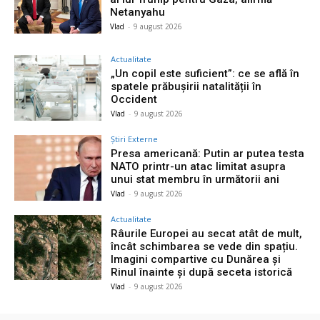
Netanyahu
Vlad
-
9 august 2026
Actualitate
„Un copil este suficient”: ce se află în
spatele prăbușirii natalității în
Occident
Vlad
-
9 august 2026
Știri Externe
Presa americană: Putin ar putea testa
NATO printr-un atac limitat asupra
unui stat membru în următorii ani
Vlad
-
9 august 2026
Actualitate
Râurile Europei au secat atât de mult,
încât schimbarea se vede din spațiu.
Imagini compartive cu Dunărea și
Rinul înainte și după seceta istorică
Vlad
-
9 august 2026