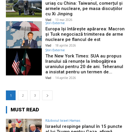
uriaș cu China: Taiwanul, comerțul și
armele nucleare, pe masa discuțiilor
cu Xi Jinping
Vlad
-
13 mai 2026
Știri Externe
Europa își întărește apărarea: Macron
și Tusk negociază trimiterea de arme
nucleare pe flancul de est
Vlad
-
18 aprilie 2026
Știri Externe
The New York Times: SUA au propus
Iranului să renunțe la îmbogățirea
uraniului pentru 20 de ani. Teheranul
a insistat pentru un termen de...
Vlad
-
14 aprilie 2026
1
2
3
MUST READ
Războiul Israel-Hamas
Israelul respinge planul în 15 puncte
al lui Trump pentru Gaza, afirmă