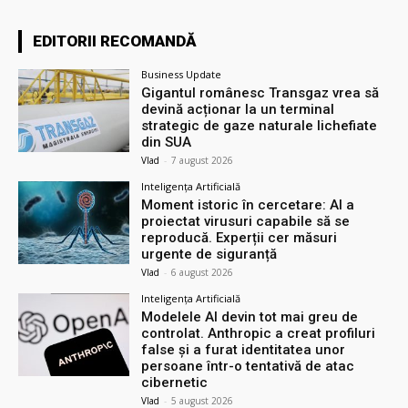
EDITORII RECOMANDĂ
Business Update
Gigantul românesc Transgaz vrea să
devină acționar la un terminal
strategic de gaze naturale lichefiate
din SUA
Vlad
-
7 august 2026
Inteligența Artificială
Moment istoric în cercetare: AI a
proiectat virusuri capabile să se
reproducă. Experții cer măsuri
urgente de siguranță
Vlad
-
6 august 2026
Inteligența Artificială
Modelele AI devin tot mai greu de
controlat. Anthropic a creat profiluri
false și a furat identitatea unor
persoane într-o tentativă de atac
cibernetic
Vlad
-
5 august 2026