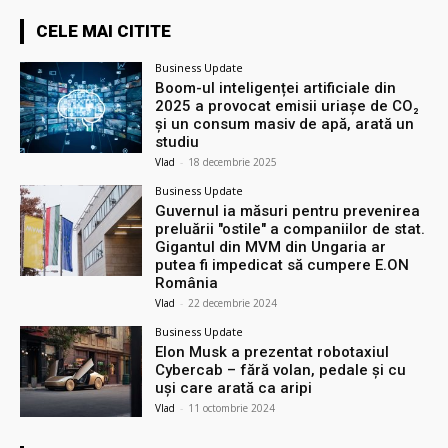
CELE MAI CITITE
Business Update
Boom-ul inteligenței artificiale din
2025 a provocat emisii uriașe de CO₂
și un consum masiv de apă, arată un
studiu
Vlad
-
18 decembrie 2025
Business Update
Guvernul ia măsuri pentru prevenirea
preluării ″ostile″ a companiilor de stat.
Gigantul din MVM din Ungaria ar
putea fi impedicat să cumpere E.ON
România
Vlad
-
22 decembrie 2024
Business Update
Elon Musk a prezentat robotaxiul
Cyberсab – fără volan, pedale și cu
uși care arată ca aripi
Vlad
-
11 octombrie 2024