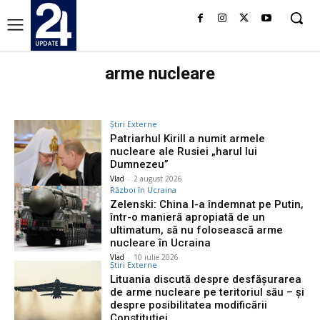
arme nucleare
Știri Externe
Patriarhul Kirill a numit armele
nucleare ale Rusiei „harul lui
Dumnezeu”
Vlad
-
2 august 2026
Război în Ucraina
Zelenski: China l-a îndemnat pe Putin,
într-o manieră apropiată de un
ultimatum, să nu folosească arme
nucleare în Ucraina
Vlad
-
10 iulie 2026
Știri Externe
Lituania discută despre desfășurarea
de arme nucleare pe teritoriul său – și
despre posibilitatea modificării
Constituției