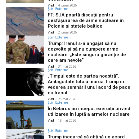
Vlad
-
4 iunie 2026
Știri Externe
FT: SUA poartă discuții pentru
desfășurarea de arme nucleare în
Polonia și statele baltice
Vlad
-
2 iunie 2026
Știri Externe
Trump: Iranul s-a angajat să nu
dezvolte și să nu cumpere arme
nucleare: „Este singura garanție de
care am nevoie”
Vlad
-
31 mai 2026
Știri Externe
„Timpul este de partea noastră”.
Ambiguitate totală marca Trump în
vederea semnării unui acord de pace
cu Iranul
Vlad
-
25 mai 2026
Știri Externe
În Belarus au început exerciții privind
utilizarea în luptă a armelor nucleare
Vlad
-
18 mai 2026
Știri Externe
Trump încearcă să obțină un acord