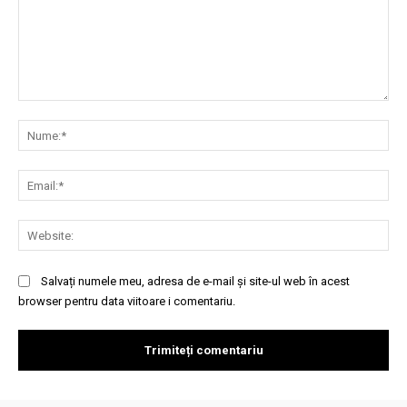
Comentariu:
Nu
Ema
Web
Salvați numele meu, adresa de e-mail și site-ul web în acest
browser pentru data viitoare i comentariu.