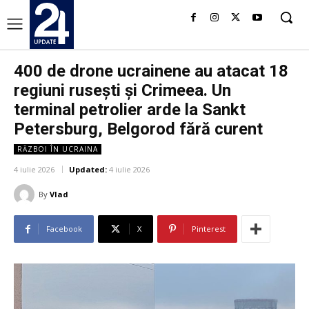
400 de drone ucrainene au atacat 18
regiuni rusești și Crimeea. Un
terminal petrolier arde la Sankt
Petersburg, Belgorod fără curent
RĂZBOI ÎN UCRAINA
4 iulie 2026
Updated:
4 iulie 2026
By
Vlad
Facebook
X
Pinterest