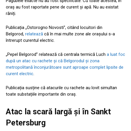
Pagubele exacte nu au fost specificate. Cu toate acestea, în
oraș au fost raportate pene de curent și apă. Nu au existat
răniți.
Publicația „Ostorogno Novosti”, citând locuitori din
Belgorod,
relatează
că în mai multe zone ale orașului s-a
întrerupt curentul electric.
„Pepel Belgorod” relatează că centrala termică Luch
a luat foc
după un atac cu rachete și că Belgorodul și zona
metropolitană înconjurătoare sunt aproape complet
lipsite de
curent electric
.
Publicația susține că atacurile cu rachete au lovit simultan
toate substațiile importante din oraș.
Atac la scară largă și în Sankt
Petersburg