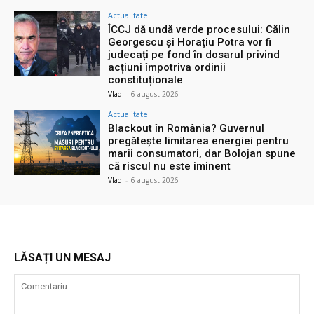
Actualitate
ÎCCJ dă undă verde procesului: Călin
Georgescu și Horațiu Potra vor fi
judecați pe fond în dosarul privind
acțiuni împotriva ordinii
constituționale
Vlad
-
6 august 2026
Actualitate
Blackout în România? Guvernul
pregătește limitarea energiei pentru
marii consumatori, dar Bolojan spune
că riscul nu este iminent
Vlad
-
6 august 2026
LĂSAȚI UN MESAJ