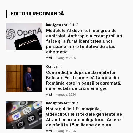
EDITORII RECOMANDĂ
Inteligența Artificială
Modelele AI devin tot mai greu de
controlat. Anthropic a creat profiluri
false și a furat identitatea unor
persoane într-o tentativă de atac
cibernetic
Vlad
-
5 august 2026
Companii
Contradicție după declarațiile lui
Bolojan: Ford spune că fabrica din
România este în pauză programată,
nu afectată de criza energiei
Vlad
-
4 august 2026
Inteligența Artificială
Noi reguli în UE: Imaginile,
videoclipurile și textele generate de
AI vor fi marcate obligatoriu. Amenzi
de până la 15 milioane de euro
Vlad
-
3 august 2026