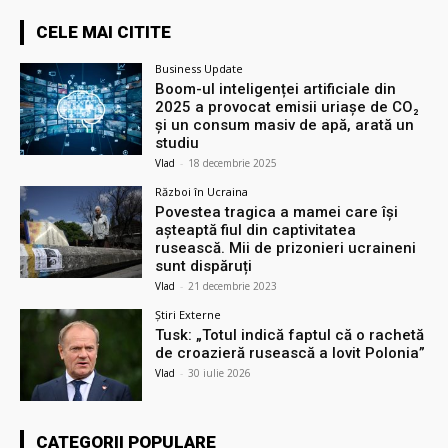
CELE MAI CITITE
Business Update
Boom-ul inteligenței artificiale din
2025 a provocat emisii uriașe de CO₂
și un consum masiv de apă, arată un
studiu
Vlad
-
18 decembrie 2025
Război în Ucraina
Povestea tragica a mamei care își
așteaptă fiul din captivitatea
rusească. Mii de prizonieri ucraineni
sunt dispăruți
Vlad
-
21 decembrie 2023
Știri Externe
Tusk: „Totul indică faptul că o rachetă
de croazieră rusească a lovit Polonia”
Vlad
-
30 iulie 2026
CATEGORII POPULARE