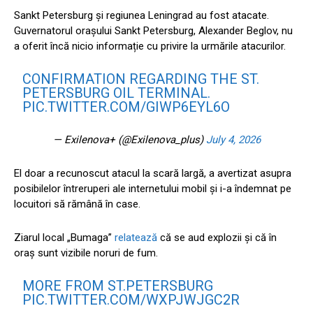
Sankt Petersburg și regiunea Leningrad au fost atacate.
Guvernatorul orașului Sankt Petersburg, Alexander Beglov, nu
a oferit încă nicio informație cu privire la urmările atacurilor.
CONFIRMATION REGARDING THE ST.
PETERSBURG OIL TERMINAL.
PIC.TWITTER.COM/GIWP6EYL6O
— Exilenova+ (@Exilenova_plus)
July 4, 2026
El doar a recunoscut atacul la scară largă, a avertizat asupra
posibilelor întreruperi ale internetului mobil și i-a îndemnat pe
locuitori să rămână în case.
Ziarul local „Bumaga”
relatează
că se aud explozii și că în
oraș sunt vizibile noruri de fum.
MORE FROM ST.PETERSBURG
PIC.TWITTER.COM/WXPJWJGC2R