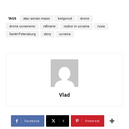
TAGS
atac aerian masiv
belgorod
drone
drone ucrainene
rafinarie
razboi in ucraina
rusia
Sankt Petersburg
story
ucraina
Vlad
Facebook
X
Pinterest