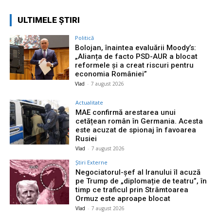
ULTIMELE ȘTIRI
Politică
Bolojan, înaintea evaluării Moody’s:
„Alianța de facto PSD-AUR a blocat
reformele și a creat riscuri pentru
economia României”
Vlad
-
7 august 2026
Actualitate
MAE confirmă arestarea unui
cetățean român în Germania. Acesta
este acuzat de spionaj în favoarea
Rusiei
Vlad
-
7 august 2026
Știri Externe
Negociatorul-șef al Iranului îl acuză
pe Trump de „diplomație de teatru”, în
timp ce traficul prin Strâmtoarea
Ormuz este aproape blocat
Vlad
-
7 august 2026