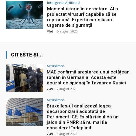
Inteligența Artificială
Moment istoric în cercetare: AI a
proiectat virusuri capabile să se
reproducă. Experții cer măsuri
urgente de siguranță
Vlad
-
6 august 2026
CITEȘTE ȘI...
Actualitate
MAE confirmă arestarea unui cetățean
român în Germania. Acesta este
acuzat de spionaj în favoarea Rusiei
Vlad
-
7 august 2026
Actualitate
Bruxelles-ul analizează legea
decarbonizării adoptată de
Parlament. CE: Există riscul ca un
jalon din PNRR să nu mai fie
considerat îndeplinit
Vlad
-
6 august 2026