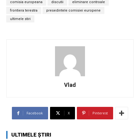
comisia europeana
discutii
eliminare controale
frontiera terestra
presedintele comisiei europene
ultimele stiri
Vlad
Facebook
X
Pinterest
ULTIMELE ȘTIRI