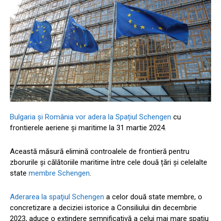
Bulgaria și România vor adera la Spațiul Schengen
cu
frontierele aeriene și maritime la 31 martie 2024.
Această măsură elimină controalele de frontieră pentru
zborurile și călătoriile maritime între cele două țări și celelalte
state
membre Schengen
.
Aderarea la spaţiul Schengen
a celor două state membre, o
concretizare a deciziei istorice a Consiliului din decembrie
2023, aduce o extindere semnificativă a celui mai mare spaţiu