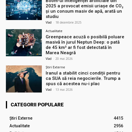
Boom-ul inteligenței artificiale din
2025 a provocat emisii uriașe de CO₂
și un consum masiv de apă, arată un
studiu
Vlad
-
18 decembrie 2025
Actualitate
Greenpeace acuză o posibilă poluare
masivă în jurul Neptun Deep: o pată
de 45 km² ar fi fost detectată în
Marea Neagră
Vlad
-
20 mai 2026
Știri Externe
Iranul a stabilit cinci condiții pentru
ca SUA să reia negocierile. Trump a
spus că acestea nu-i plac
Vlad
-
13 mai 2026
CATEGORII POPULARE
Știri Externe
4415
Actualitate
2956