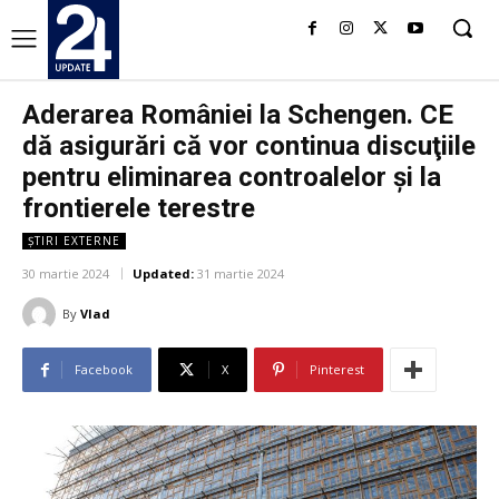
Aderarea României la Schengen. CE
dă asigurări că vor continua discuţiile
pentru eliminarea controalelor şi la
frontierele terestre
ȘTIRI EXTERNE
30 martie 2024
Updated:
31 martie 2024
By
Vlad
Facebook
X
Pinterest