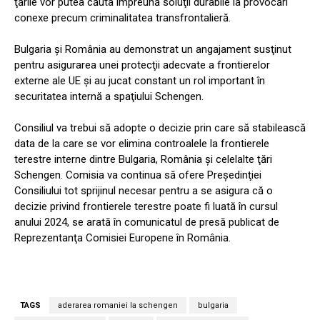
ţările vor putea căuta împreună soluţii durabile la provocări
conexe precum criminalitatea transfrontalieră.
Bulgaria şi România au demonstrat un angajament susţinut
pentru asigurarea unei protecţii adecvate a frontierelor
externe ale UE şi au jucat constant un rol important în
securitatea internă a spaţiului Schengen.
Consiliul va trebui să adopte o decizie prin care să stabilească
data de la care se vor elimina controalele la frontierele
terestre interne dintre Bulgaria, România şi celelalte ţări
Schengen. Comisia va continua să ofere Preşedinţiei
Consiliului tot sprijinul necesar pentru a se asigura că o
decizie privind frontierele terestre poate fi luată în cursul
anului 2024, se arată în comunicatul de presă publicat de
Reprezentanţa Comisiei Europene în România.
TAGS
aderarea romaniei la schengen
bulgaria