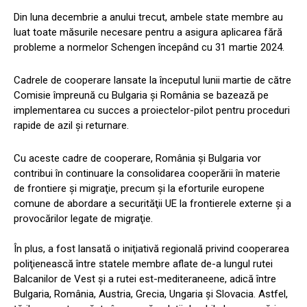
Din luna decembrie a anului trecut, ambele state membre au
luat toate măsurile necesare pentru a asigura aplicarea fără
probleme a normelor Schengen începând cu 31 martie 2024.
Cadrele de cooperare lansate la începutul lunii martie de către
Comisie împreună cu Bulgaria şi România se bazează pe
implementarea cu succes a proiectelor-pilot pentru proceduri
rapide de azil şi returnare.
Cu aceste cadre de cooperare, România şi Bulgaria vor
contribui în continuare la consolidarea cooperării în materie
de frontiere şi migraţie, precum şi la eforturile europene
comune de abordare a securităţii UE la frontierele externe şi a
provocărilor legate de migraţie.
În plus, a fost lansată o iniţiativă regională privind cooperarea
poliţienească între statele membre aflate de-a lungul rutei
Balcanilor de Vest şi a rutei est-mediteraneene, adică între
Bulgaria, România, Austria, Grecia, Ungaria şi Slovacia. Astfel,