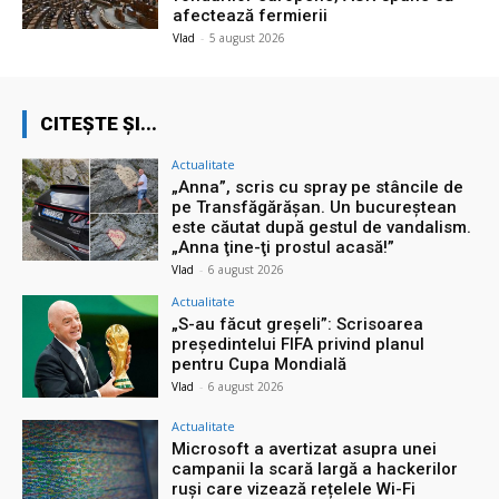
afectează fermierii
Vlad
-
5 august 2026
CITEȘTE ȘI...
Actualitate
„Anna”, scris cu spray pe stâncile de
pe Transfăgărășan. Un bucureștean
este căutat după gestul de vandalism.
„Anna ţine-ţi prostul acasă!”
Vlad
-
6 august 2026
Actualitate
„S-au făcut greșeli”: Scrisoarea
președintelui FIFA privind planul
pentru Cupa Mondială
Vlad
-
6 august 2026
Actualitate
Microsoft a avertizat asupra unei
campanii la scară largă a hackerilor
ruși care vizează rețelele Wi-Fi