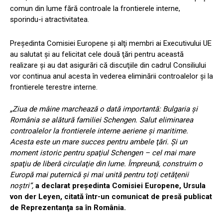
comun din lume fără controale la frontierele interne,
sporindu-i atractivitatea.
Preşedinta Comisiei Europene şi alţi membri ai Executivului UE
au salutat şi au felicitat cele două ţări pentru această
realizare şi au dat asigurări că discuţiile din cadrul Consiliului
vor continua anul acesta în vederea eliminării controalelor şi la
frontierele terestre interne.
„Ziua de mâine marchează o dată importantă: Bulgaria şi
România se alătură familiei Schengen. Salut eliminarea
controalelor la frontierele interne aeriene şi maritime.
Acesta este un mare succes pentru ambele ţări. Şi un
moment istoric pentru spaţiul Schengen – cel mai mare
spaţiu de liberă circulaţie din lume. Împreună, construim o
Europă mai puternică şi mai unită pentru toţi cetăţenii
noştri”,
a declarat preşedinta Comisiei Europene, Ursula
von der Leyen, citată într-un comunicat de presă publicat
de Reprezentanţa sa în România.