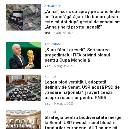
Actualitate
„Anna”, scris cu spray pe stâncile de
pe Transfăgărășan. Un bucureștean
este căutat după gestul de vandalism.
„Anna ţine-ţi prostul acasă!”
Vlad
-
6 august 2026
Actualitate
„S-au făcut greșeli”: Scrisoarea
președintelui FIFA privind planul
pentru Cupa Mondială
Vlad
-
6 august 2026
Politică
Legea biodiversității, adoptată
definitiv de Senat. USR acuză PSD de
„trădare națională” și avertizează
asupra riscurilor pentru PNRR
Vlad
-
6 august 2026
Politică
Strategia pentru biodiversitate merge
la Senat. USR invocă riscul blocării
fondurilor europene, AUR spune că