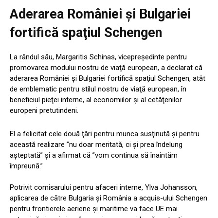
Aderarea României şi Bulgariei
fortifică spaţiul Schengen
La rândul său, Margaritis Schinas, vicepreşedinte pentru
promovarea modului nostru de viaţă european, a declarat că
aderarea României şi Bulgariei fortifică spaţiul Schengen, atât
de emblematic pentru stilul nostru de viaţă european, în
beneficiul pieţei interne, al economiilor şi al cetăţenilor
europeni pretutindeni.
El a felicitat cele două ţări pentru munca susţinută şi pentru
această realizare ”nu doar meritată, ci şi prea îndelung
aşteptată” şi a afirmat că ”vom continua să înaintăm
împreună.”
Potrivit comisarului pentru afaceri interne, Ylva Johansson,
aplicarea de către Bulgaria şi România a acquis-ului Schengen
pentru frontierele aeriene şi maritime va face UE mai