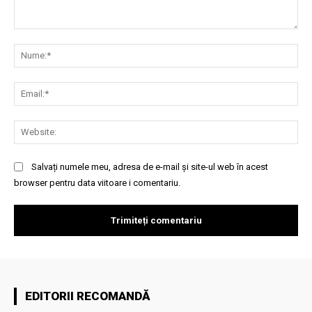
Comentariu:
Nu
Ema
Web
Salvați numele meu, adresa de e-mail și site-ul web în acest
browser pentru data viitoare i comentariu.
EDITORII RECOMANDĂ