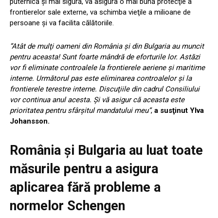
puternică şi mai sigură, va asigura o mai bună protecţie a
frontierelor sale externe, va schimba vieţile a milioane de
persoane şi va facilita călătoriile.
”Atât de mulţi oameni din România şi din Bulgaria au muncit
pentru aceasta! Sunt foarte mândră de eforturile lor. Astăzi
vor fi eliminate controalele la frontierele aeriene şi maritime
interne. Următorul pas este eliminarea controalelor şi la
frontierele terestre interne. Discuţiile din cadrul Consiliului
vor continua anul acesta. Şi vă asigur că aceasta este
prioritatea pentru sfârşitul mandatului meu”
,
a susţinut Ylva
Johansson.
România și Bulgaria au luat toate
măsurile pentru a asigura
aplicarea fără probleme a
normelor Schengen