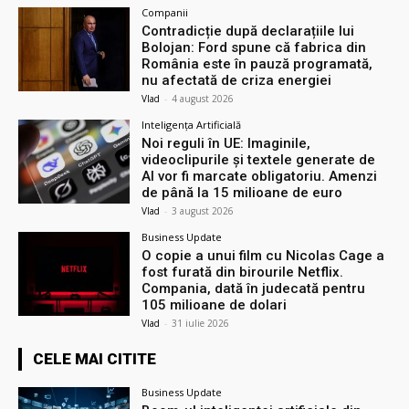
Companii
Contradicție după declarațiile lui
Bolojan: Ford spune că fabrica din
România este în pauză programată,
nu afectată de criza energiei
Vlad
-
4 august 2026
Inteligența Artificială
Noi reguli în UE: Imaginile,
videoclipurile și textele generate de
AI vor fi marcate obligatoriu. Amenzi
de până la 15 milioane de euro
Vlad
-
3 august 2026
Business Update
O copie a unui film cu Nicolas Cage a
fost furată din birourile Netflix.
Compania, dată în judecată pentru
105 milioane de dolari
Vlad
-
31 iulie 2026
CELE MAI CITITE
Business Update