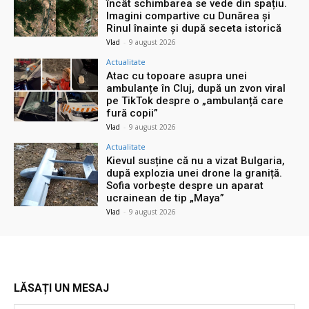
încât schimbarea se vede din spațiu.
Imagini compartive cu Dunărea și
Rinul înainte și după seceta istorică
Vlad
-
9 august 2026
Actualitate
Atac cu topoare asupra unei
ambulanțe în Cluj, după un zvon viral
pe TikTok despre o „ambulanță care
fură copii”
Vlad
-
9 august 2026
Actualitate
Kievul susține că nu a vizat Bulgaria,
după explozia unei drone la graniță.
Sofia vorbește despre un aparat
ucrainean de tip „Maya”
Vlad
-
9 august 2026
LĂSAȚI UN MESAJ