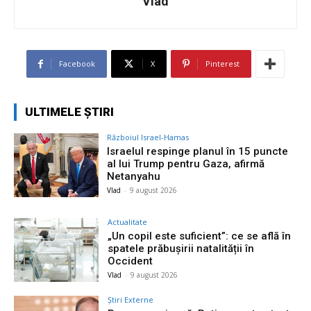
Vlad
Facebook
X
Pinterest
ULTIMELE ȘTIRI
Războiul Israel-Hamas
Israelul respinge planul în 15 puncte
al lui Trump pentru Gaza, afirmă
Netanyahu
Vlad
-
9 august 2026
Actualitate
„Un copil este suficient”: ce se află în
spatele prăbușirii natalității în
Occident
Vlad
-
9 august 2026
Știri Externe