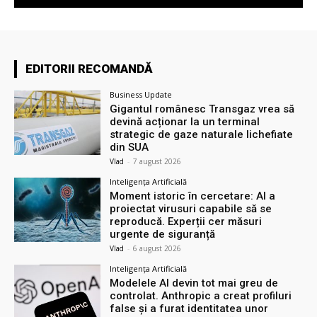
EDITORII RECOMANDĂ
Business Update
Gigantul românesc Transgaz vrea să
devină acționar la un terminal
strategic de gaze naturale lichefiate
din SUA
Vlad
-
7 august 2026
Inteligența Artificială
Moment istoric în cercetare: AI a
proiectat virusuri capabile să se
reproducă. Experții cer măsuri
urgente de siguranță
Vlad
-
6 august 2026
Inteligența Artificială
Modelele AI devin tot mai greu de
controlat. Anthropic a creat profiluri
false și a furat identitatea unor