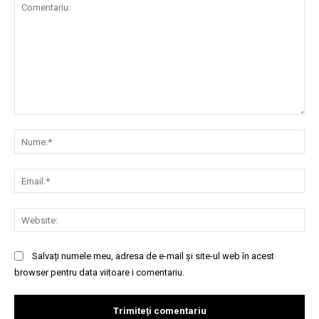
Comentariu:
Nu
Ema
Web
Salvați numele meu, adresa de e-mail și site-ul web în acest
browser pentru data viitoare i comentariu.