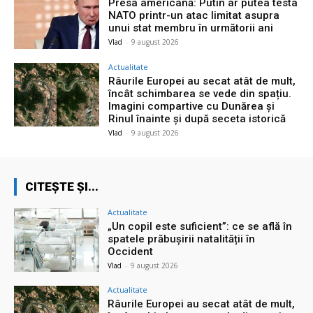
Presa americană: Putin ar putea testa
NATO printr-un atac limitat asupra
unui stat membru în următorii ani
Vlad
-
9 august 2026
Actualitate
Râurile Europei au secat atât de mult,
încât schimbarea se vede din spațiu.
Imagini compartive cu Dunărea și
Rinul înainte și după seceta istorică
Vlad
-
9 august 2026
CITEȘTE ȘI...
Actualitate
„Un copil este suficient”: ce se află în
spatele prăbușirii natalității în
Occident
Vlad
-
9 august 2026
Actualitate
Râurile Europei au secat atât de mult,