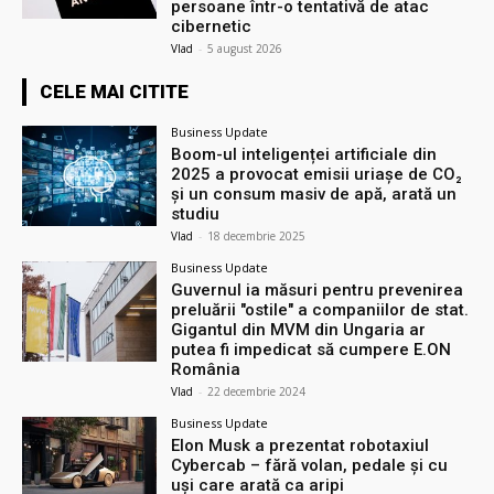
persoane într-o tentativă de atac
cibernetic
Vlad
-
5 august 2026
CELE MAI CITITE
Business Update
Boom-ul inteligenței artificiale din
2025 a provocat emisii uriașe de CO₂
și un consum masiv de apă, arată un
studiu
Vlad
-
18 decembrie 2025
Business Update
Guvernul ia măsuri pentru prevenirea
preluării ″ostile″ a companiilor de stat.
Gigantul din MVM din Ungaria ar
putea fi impedicat să cumpere E.ON
România
Vlad
-
22 decembrie 2024
Business Update
Elon Musk a prezentat robotaxiul
Cyberсab – fără volan, pedale și cu
uși care arată ca aripi