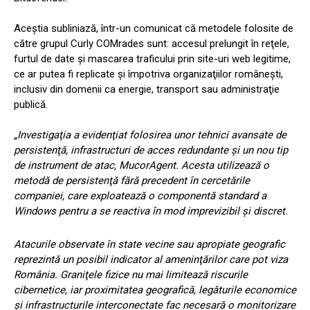
Aceştia subliniază, într-un comunicat că metodele folosite de
către grupul Curly COMrades sunt: accesul prelungit în reţele,
furtul de date şi mascarea traficului prin site-uri web legitime,
ce ar putea fi replicate şi împotriva organizaţiilor româneşti,
inclusiv din domenii ca energie, transport sau administraţie
publică.
„Investigaţia a evidenţiat folosirea unor tehnici avansate de
persistenţă, infrastructuri de acces redundante şi un nou tip
de instrument de atac, MucorAgent. Acesta utilizează o
metodă de persistenţă fără precedent în cercetările
companiei, care exploatează o componentă standard a
Windows pentru a se reactiva în mod imprevizibil şi discret.
Atacurile observate în state vecine sau apropiate geografic
reprezintă un posibil indicator al ameninţărilor care pot viza
România. Graniţele fizice nu mai limitează riscurile
cibernetice, iar proximitatea geografică, legăturile economice
şi infrastructurile interconectate fac necesară o monitorizare