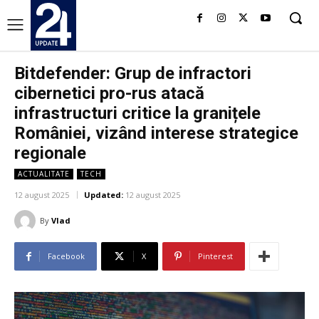
Bitdefender: Grup de infractori
cibernetici pro-rus atacă
infrastructuri critice la granițele
României, vizând interese strategice
regionale
ACTUALITATE
TECH
12 august 2025
Updated:
12 august 2025
By
Vlad
Facebook
X
Pinterest