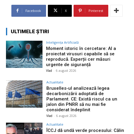
Facebook
X
Pinterest
ULTIMELE ȘTIRI
Inteligența Artificială
Moment istoric în cercetare: AI a
proiectat virusuri capabile să se
reproducă. Experții cer măsuri
urgente de siguranță
Vlad
-
6 august 2026
Actualitate
Bruxelles-ul analizează legea
decarbonizării adoptată de
Parlament. CE: Există riscul ca un
jalon din PNRR să nu mai fie
considerat îndeplinit
Vlad
-
6 august 2026
Actualitate
ÎCCJ dă undă verde procesului: Călin