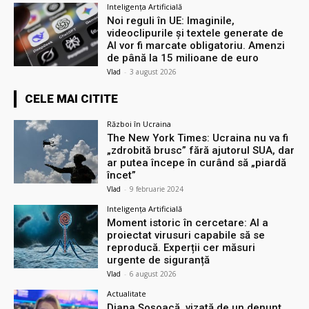
Inteligența Artificială
Noi reguli în UE: Imaginile,
videoclipurile și textele generate de
AI vor fi marcate obligatoriu. Amenzi
de până la 15 milioane de euro
Vlad
-
3 august 2026
CELE MAI CITITE
Război în Ucraina
The New York Times: Ucraina nu va fi
„zdrobită brusc” fără ajutorul SUA, dar
ar putea începe în curând să „piardă
încet”
Vlad
-
9 februarie 2024
Inteligența Artificială
Moment istoric în cercetare: AI a
proiectat virusuri capabile să se
reproducă. Experții cer măsuri
urgente de siguranță
Vlad
-
6 august 2026
Actualitate
Diana Șoșoacă, vizată de un denunț