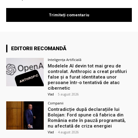
EDITORII RECOMANDĂ
Inteligența Artificială
Modelele AI devin tot mai greu de
controlat. Anthropic a creat profiluri
false și a furat identitatea unor
persoane într-o tentativă de atac
cibernetic
Vlad
-
5 august 2026
Companii
Contradicție după declarațiile lui
Bolojan: Ford spune că fabrica din
România este în pauză programată,
nu afectată de criza energiei
Vlad
-
4 august 2026