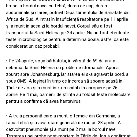
brusc la bordul navei cu febră, dureri de cap, dureri
abdominale și diaree, potrivit Departamentului de Sănătate din
Africa de Sud. A intrat în insuficiență respiratorie pe 11 aprilie
și a murit în acea zi la bordul navei. Corpul său a fost
transportat la Saint Helena pe 24 aprilie. Nu au fost efectuate
teste microbiologice pentru a determina boala, astfel că este
considerat un caz probabil.
• Pe 24 aprilie, soția bărbatului, în vârstă de 69 de ani, a
debarcat la Saint Helena cu probleme stomacale. Apoi a
zburat spre Johannesburg, iar starea ei s-a agravat la bord, a
spus OMS. A leșinat în timp ce încerca să zboare acasă în
Țările de Jos și a murit într-un spital din apropiere pe 26
aprilie. Pe 4 mai, oamenii de știință au folosit teste moleculare
pentru a confirma că avea hantavirus.
• A treia persoană care a murit, o femeie din Germania, a
făcut febră și a avut stare generală de rău pe 28 aprilie. A
dezvoltat pneumonie și a murit pe 2 mai la bordul navei.
Testarea unei probe post-mortem în Țările de Jos a confirmat