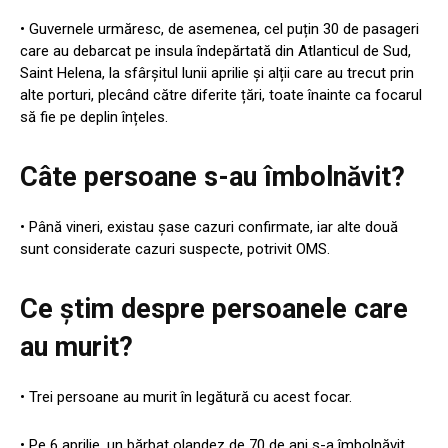
• Guvernele urmăresc, de asemenea, cel puțin 30 de pasageri
care au debarcat pe insula îndepărtată din Atlanticul de Sud,
Saint Helena, la sfârșitul lunii aprilie și alții care au trecut prin
alte porturi, plecând către diferite țări, toate înainte ca focarul
să fie pe deplin înțeles.
Câte persoane s-au îmbolnăvit?
• Până vineri, existau șase cazuri confirmate, iar alte două
sunt considerate cazuri suspecte, potrivit OMS.
Ce știm despre persoanele care
au murit?
• Trei persoane au murit în legătură cu acest focar.
• Pe 6 aprilie, un bărbat olandez de 70 de ani s-a îmbolnăvit