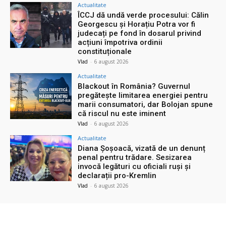
Actualitate
ÎCCJ dă undă verde procesului: Călin
Georgescu și Horațiu Potra vor fi
judecați pe fond în dosarul privind
acțiuni împotriva ordinii
constituționale
Vlad
-
6 august 2026
Actualitate
Blackout în România? Guvernul
pregătește limitarea energiei pentru
marii consumatori, dar Bolojan spune
că riscul nu este iminent
Vlad
-
6 august 2026
Actualitate
Diana Șoșoacă, vizată de un denunț
penal pentru trădare. Sesizarea
invocă legături cu oficiali ruși și
declarații pro-Kremlin
Vlad
-
6 august 2026