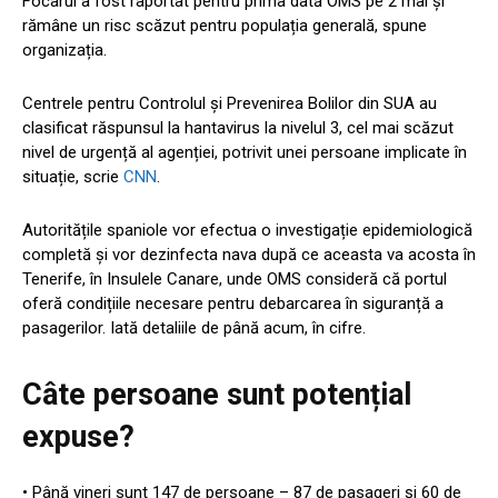
Focarul a fost raportat pentru prima dată OMS pe 2 mai și
rămâne un risc scăzut pentru populația generală, spune
organizația.
Centrele pentru Controlul și Prevenirea Bolilor din SUA au
clasificat răspunsul la hantavirus la nivelul 3, cel mai scăzut
nivel de urgență al agenției, potrivit unei persoane implicate în
situație, scrie
CNN
.
Autoritățile spaniole vor efectua o investigație epidemiologică
completă și vor dezinfecta nava după ce aceasta va acosta în
Tenerife, în Insulele Canare, unde OMS consideră că portul
oferă condițiile necesare pentru debarcarea în siguranță a
pasagerilor. Iată detaliile de până acum, în cifre.
Câte persoane sunt potențial
expuse?
• Până vineri sunt 147 de persoane – 87 de pasageri și 60 de