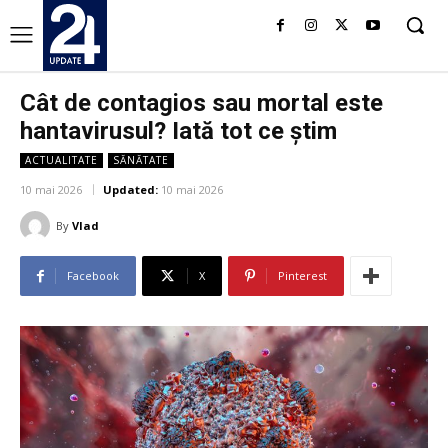
Cât de contagios sau mortal este
hantavirusul? Iată tot ce știm
ACTUALITATE
SĂNĂTATE
10 mai 2026
Updated:
10 mai 2026
By
Vlad
Facebook
X
Pinterest