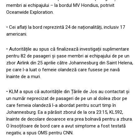
membri ai echipajului – la bordul MV Hondius, potrivit
Oceanwide Exploration.
• Cei aflați la bord reprezintă 24 de naționalități, inclusiv 17
americani.
• Autoritățile au spus că finalizează investigații suplimentare
pentru 82 de pasageri și șase membri ai echipajului de pe un
zbor Airlink din 25 aprilie către Johannesburg din Saint Helena,
pe care l-a luat o femeie olandeză care fusese pe navă
înainte de a muri.
• KLM a spus că autoritățile din Țările de Jos au contactat și
un număr neprecizat de pasageri de pe un al doilea zbor pe
care femeia olandeză l-a abordat pentru scurt timp în
Johannesburg. Ea a părăsit zborul de la ora 23:15, KL592,
înainte de decolare deoarece era prea bolnavă pentru a zbura.
O însoțitoare de bord care a avut simptome a fost testată
negativ, a spus OMS pentru CNN.