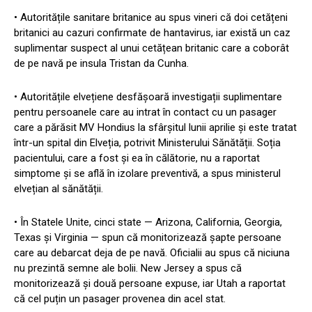
• Autoritățile sanitare britanice au spus vineri că doi cetățeni
britanici au cazuri confirmate de hantavirus, iar există un caz
suplimentar suspect al unui cetățean britanic care a coborât
de pe navă pe insula Tristan da Cunha.
• Autoritățile elvețiene desfășoară investigații suplimentare
pentru persoanele care au intrat în contact cu un pasager
care a părăsit MV Hondius la sfârșitul lunii aprilie și este tratat
într-un spital din Elveția, potrivit Ministerului Sănătății. Soția
pacientului, care a fost și ea în călătorie, nu a raportat
simptome și se află în izolare preventivă, a spus ministerul
elvețian al sănătății.
• În Statele Unite, cinci state — Arizona, California, Georgia,
Texas și Virginia — spun că monitorizează șapte persoane
care au debarcat deja de pe navă. Oficialii au spus că niciuna
nu prezintă semne ale bolii. New Jersey a spus că
monitorizează și două persoane expuse, iar Utah a raportat
că cel puțin un pasager provenea din acel stat.