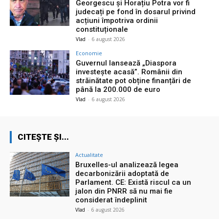
Georgescu și Horațiu Potra vor fi
judecați pe fond în dosarul privind
acțiuni împotriva ordinii
constituționale
Vlad
-
6 august 2026
Economie
Guvernul lansează „Diaspora
investește acasă”. Românii din
străinătate pot obține finanțări de
până la 200.000 de euro
Vlad
-
6 august 2026
CITEȘTE ȘI...
Actualitate
Bruxelles-ul analizează legea
decarbonizării adoptată de
Parlament. CE: Există riscul ca un
jalon din PNRR să nu mai fie
considerat îndeplinit
Vlad
-
6 august 2026