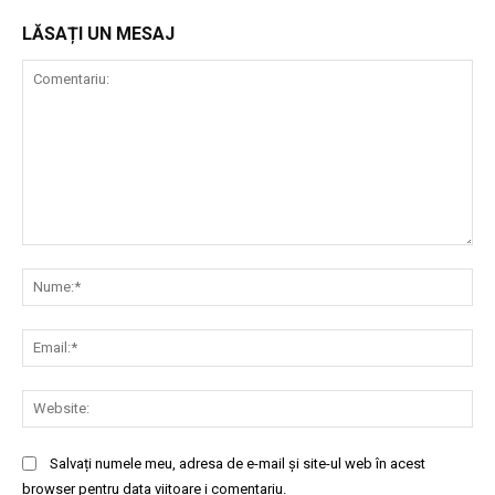
LĂSAȚI UN MESAJ
Comentariu:
Nu
Ema
Web
Salvați numele meu, adresa de e-mail și site-ul web în acest
browser pentru data viitoare i comentariu.