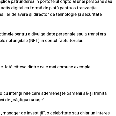
plica pătrunderea în portofelul cripto al unei persoane sau
 activ digital ca formă de plată pentru o tranzacție
ier de avere și director de tehnologie și securitate
ctimele pentru a divulga date personale sau a transfera
ele nefungibile (NFT) în contul făptuitorului.
rme. Iată câteva dintre cele mai comune exemple.
vid cu intenții rele care ademenește oamenii să-și trimită
i de „câștiguri uriașe”.
n „manager de investiții”, o celebritate sau chiar un interes