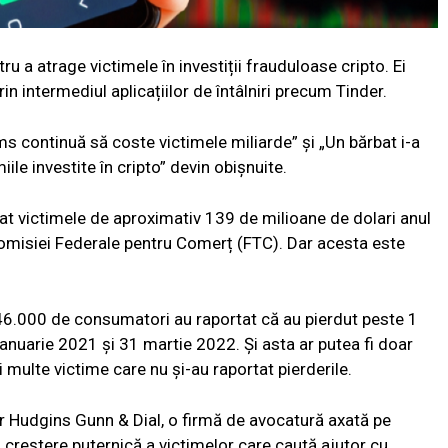
 a atrage victimele în investiții frauduloase cripto. Ei
prin intermediul aplicațiilor de întâlniri precum Tinder.
 continuă să coste victimele miliarde” și „Un bărbat i-a
le investite în cripto” devin obișnuite.
lat victimele de aproximativ 139 de milioane de dolari anul
Comisiei Federale pentru Comerț (FTC). Dar acesta este
6.000 de consumatori au raportat că au pierdut peste 1
ianuarie 2021 și 31 martie 2022. Și asta ar putea fi doar
 multe victime care nu și-au raportat pierderile.
 Hudgins Gunn & Dial, o firmă de avocatură axată pe
o creștere puternică a victimelor care caută ajutor cu