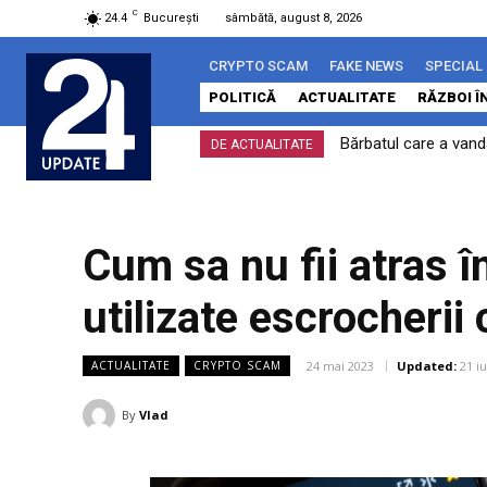
C
24.4
București
sâmbătă, august 8, 2026
CRYPTO SCAM
FAKE NEWS
SPECIAL
POLITICĂ
ACTUALITATE
RĂZBOI Î
Bărbatul care a vand
DE ACTUALITATE
Cum sa nu fii atras î
utilizate escrocherii 
24 mai 2023
Updated:
21 i
ACTUALITATE
CRYPTO SCAM
By
Vlad