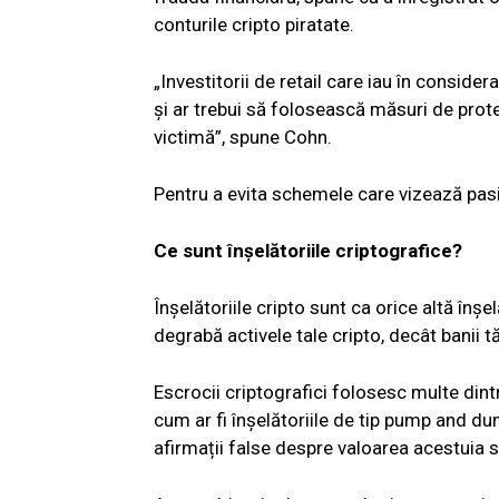
conturile cripto piratate.
„Investitorii de retail care iau în consider
și ar trebui să folosească măsuri de prot
victimă”, spune Cohn.
Pentru a evita schemele care vizează pasio
Ce sunt înșelătoriile criptografice?
Înșelătoriile cripto sunt ca orice altă înș
degrabă activele tale cripto, decât banii tă
Escrocii criptografici folosesc multe dintre
cum ar fi înșelătoriile de tip pump and d
afirmații false despre valoarea acestuia sa