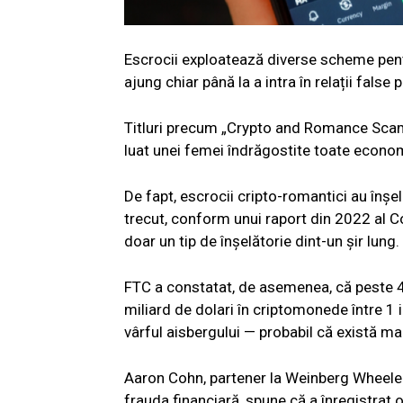
Escrocii exploatează diverse scheme pentru
ajung chiar până la a intra în relații false 
Titluri precum „Crypto and Romance Scams
luat unei femei îndrăgostite toate economii
De fapt, escrocii cripto-romantici au înșe
trecut, conform unui raport din 2022 al 
doar un tip de înșelătorie dint-un șir lung.
FTC a constatat, de asemenea, că peste 4
miliard de dolari în criptomonede între 1 
vârful aisbergului — probabil că există mai
Aaron Cohn, partener la Weinberg Wheeler
frauda financiară, spune că a înregistrat 