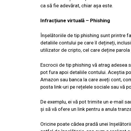
ca să fie adevărat, chiar așa este.
Infracțiune virtuală – Phishing
Înșelătoriile de tip phishing sunt printre
detaliile contului pe care îl dețineți, incl
utilizator de cripto, cel care deține parol
Escrocii de tip phishing vă atrag adesea să
pot fura apoi detaliile contului. Aceștia 
Amazon sau banca la care aveți cont, comp
posta link-uri pe rețelele sociale sau vă p
De exemplu, ei vă pot trimite un e-mail sau
și să vă ofere un link pentru a anula tranza
Oricine poate cădea pradă unei înșelătorii d