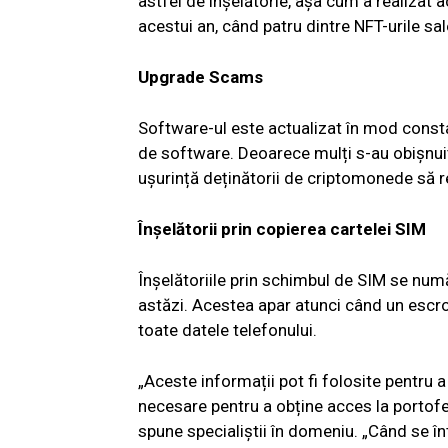
astfel de înșelătorie, așa cum a realizat 
acestui an, când patru dintre NFT-urile sa
Upgrade Scams
Software-ul este actualizat în mod const
de software. Deoarece mulți s-au obișnuit 
ușurință deținătorii de criptomonede să re
Înșelătorii prin copierea cartelei SIM
Înșelătoriile prin schimbul de SIM se numă
astăzi. Acestea apar atunci când un escro
toate datele telefonului.
„Aceste informații pot fi folosite pentru a 
necesare pentru a obține acces la portofele
spune specialiștii în domeniu. „Când se înt