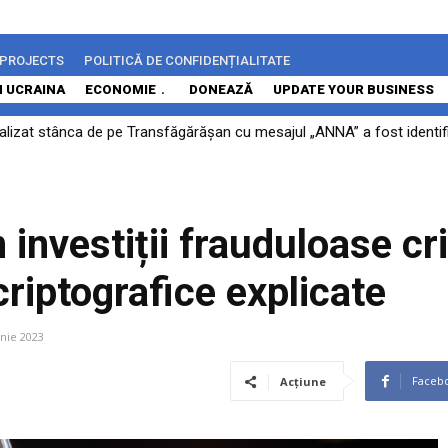
 PROJECTS
POLITICĂ DE CONFIDENȚIALITATE
N UCRAINA
ECONOMIE
DONEAZĂ
UPDATE YOUR BUSINESS
alizat stânca de pe Transfăgărășan cu mesajul „ANNA” a fost identific
n investiții frauduloase cr
criptografice explicate
unie 2023
Faceb
Acțiune