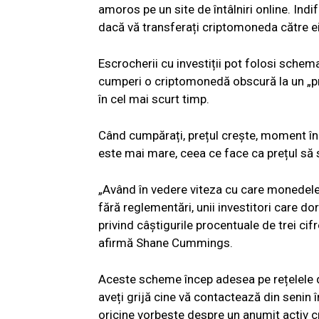
amoros pe un site de întâlniri online. Indi
dacă vă transferați criptomoneda către ei
Escrocherii cu investiții pot folosi sc
cumperi o criptomonedă obscură la un „pre
în cel mai scurt timp.
Când cumpărați, prețul crește, moment în 
este mai mare, ceea ce face ca prețul să s
„Având în vedere viteza cu care monedele n
fără reglementări, unii investitori care do
privind câștigurile procentuale de trei cifr
afirmă Shane Cummings.
Aceste scheme încep adesea pe rețelele de 
aveți grijă cine vă contactează din senin 
oricine vorbește despre un anumit activ c