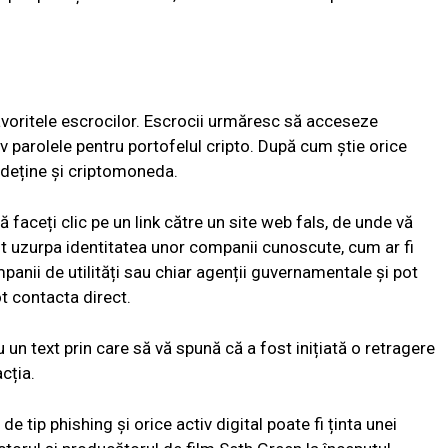
 favoritele escrocilor. Escrocii urmăresc să acceseze
usiv parolele pentru portofelul cripto. După cum știe orice
a deține și criptomoneda.
 faceți clic pe un link către un site web fals, de unde vă
pot uzurpa identitatea unor companii cunoscute, cum ar fi
anii de utilități sau chiar agenții guvernamentale și pot
ot contacta direct.
 un text prin care să vă spună că a fost inițiată o retragere
cția.
e tip phishing și orice activ digital poate fi ținta unei