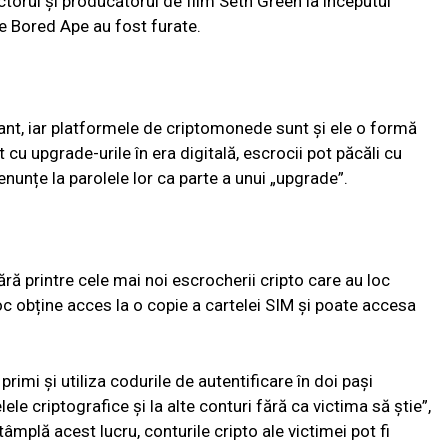
actorul și producătorul de film Seth Green la începutul
le Bored Ape au fost furate.
ant, iar platformele de criptomonede sunt și ele o formă
cu upgrade-urile în era digitală, escrocii pot păcăli cu
nunțe la parolele lor ca parte a unui „upgrade”.
ră printre cele mai noi escrocherii cripto care au loc
c obține acces la o copie a cartelei SIM și poate accesa
primi și utiliza codurile de autentificare în doi pași
le criptografice și la alte conturi fără ca victima să știe”,
âmplă acest lucru, conturile cripto ale victimei pot fi