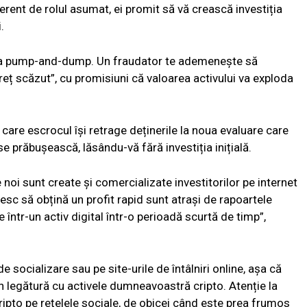
ferent de rolul asumat, ei promit să vă crească investiția
.
hema pump-and-dump. Un fraudator te ademenește să
ț scăzut”, cu promisiuni că valoarea activului va exploda
care escrocul își retrage deținerile la noua evaluare care
e prăbușească, lăsându-vă fără investiția inițială.
oi sunt create și comercializate investitorilor pe internet
resc să obțină un profit rapid sunt atrași de rapoartele
e într-un activ digital într-o perioadă scurtă de timp”,
socializare sau pe site-urile de întâlniri online, așa că
în legătură cu activele dumneavoastră cripto. Atenție la
ripto pe rețelele sociale, de obicei când este prea frumos