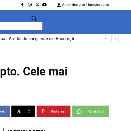
Autentificați-vă / Înregistrați-vă
at. Are 55 de ani și este din București
ipto. Cele mai
ook
X
Pinterest
WhatsApp