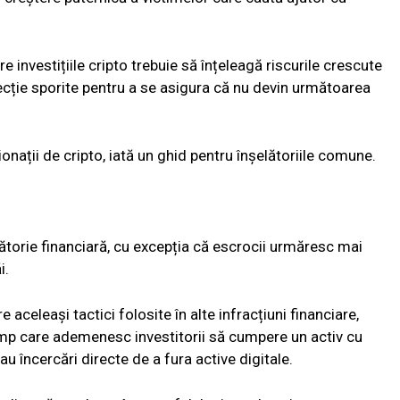
are investițiile cripto trebuie să înțeleagă riscurile crescute
ecție sporite pentru a se asigura că nu devin următoarea
nații de cripto, iată un ghid pentru înșelătoriile comune.
elătorie financiară, cu excepția că escrocii urmăresc mai
i.
 aceleași tactici folosite în alte infracțiuni financiare,
ump care ademenesc investitorii să cumpere un activ cu
u încercări directe de a fura active digitale.