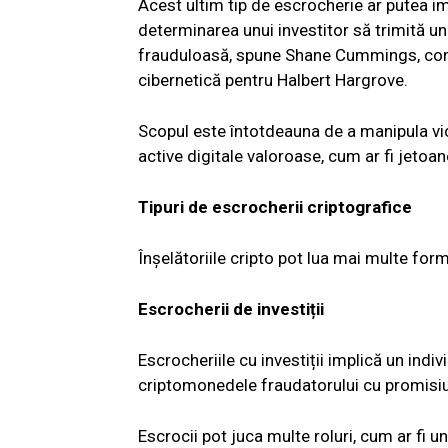
Acest ultim tip de escrocherie ar putea im
determinarea unui investitor să trimită un
frauduloasă, spune Shane Cummings, consil
cibernetică pentru Halbert Hargrove.
Scopul este întotdeauna de a manipula vi
active digitale valoroase, cum ar fi jetoan
Tipuri de escrocherii criptografice
Înșelătoriile cripto pot lua mai multe fo
Escrocherii de investiții
Escrocheriile cu investiții implică un indi
criptomonedele fraudatorului cu promisiun
Escrocii pot juca multe roluri, cum ar fi u