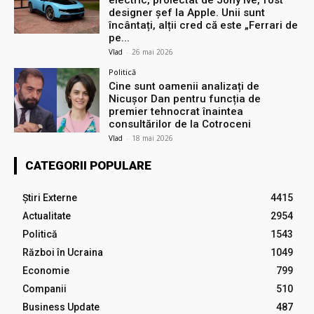
electric, proiectat de Jony Ive, fost
designer șef la Apple. Unii sunt
încântați, alții cred că este „Ferrari de
pe...
Vlad
-
26 mai 2026
Politică
Cine sunt oamenii analizați de
Nicușor Dan pentru funcția de
premier tehnocrat înaintea
consultărilor de la Cotroceni
Vlad
-
18 mai 2026
CATEGORII POPULARE
Știri Externe
4415
Actualitate
2954
Politică
1543
Război în Ucraina
1049
Economie
799
Companii
510
Business Update
487