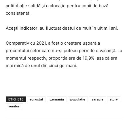
antiinflaţie solidă şi o alocaţie pentru copii de bază
consistentă.
Aceşti indicatori au fluctuat destul de mult în ultimii ani.
Comparativ cu 2021, a fost o creştere uşoară a
procentului celor care nu-şi puteau permite o vacanţă. La
momentul respectiv, proporţia era de 19,9%, aşa că era
mai mică de unul din cinci germani.
ETICHETE
eurostat
gemania
populatie
saracie
story
venituri