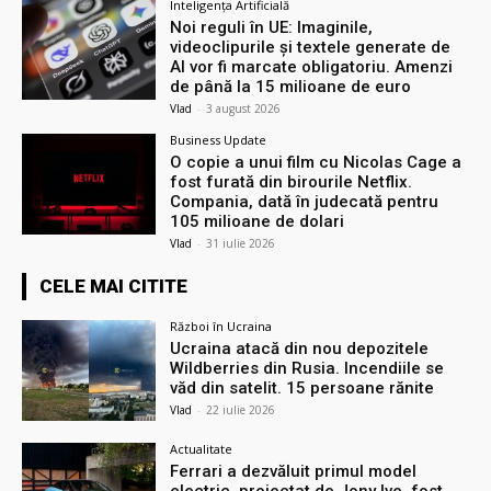
Inteligența Artificială
Noi reguli în UE: Imaginile,
videoclipurile și textele generate de
AI vor fi marcate obligatoriu. Amenzi
de până la 15 milioane de euro
Vlad
-
3 august 2026
Business Update
O copie a unui film cu Nicolas Cage a
fost furată din birourile Netflix.
Compania, dată în judecată pentru
105 milioane de dolari
Vlad
-
31 iulie 2026
CELE MAI CITITE
Război în Ucraina
Ucraina atacă din nou depozitele
Wildberries din Rusia. Incendiile se
văd din satelit. 15 persoane rănite
Vlad
-
22 iulie 2026
Actualitate
Ferrari a dezvăluit primul model