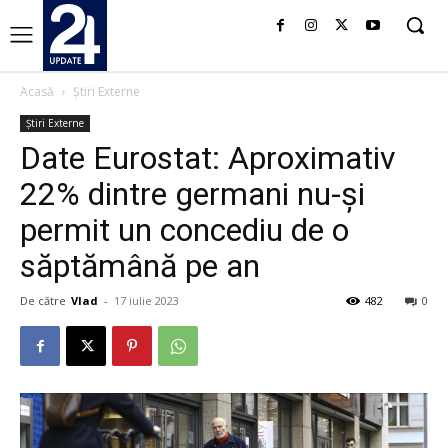
Acasă
Știri Externe
Știri Externe
Date Eurostat: Aproximativ
22% dintre germani nu-şi
permit un concediu de o
săptămână pe an
De către
Vlad
-
17 iulie 2023
482
0