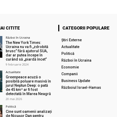
AI CITITE
CATEGORII POPULARE
Război în Ucraina
Știri Externe
The New York Times:
Ucraina nu va fi „zdrobită
Actualitate
brusc” fără ajutorul SUA,
Politică
dar ar putea începe în
curând să „piardă încet”
Război în Ucraina
9 februarie 2024
Economie
Actualitate
Companii
Greenpeace acuză o
Business Update
posibilă poluare masivă în
jurul Neptun Deep: o pată
Războiul Israel-Hamas
de 45 km² ar fi fost
detectată în Marea Neagră
20 mai 2026
Politică
Cine sunt oamenii analizați
de Nicușor Dan pentru