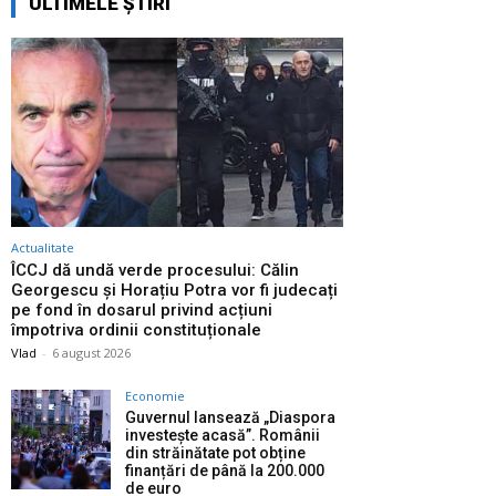
ULTIMELE ȘTIRI
Actualitate
ÎCCJ dă undă verde procesului: Călin
Georgescu și Horațiu Potra vor fi judecați
pe fond în dosarul privind acțiuni
împotriva ordinii constituționale
Vlad
-
6 august 2026
Economie
Guvernul lansează „Diaspora
investește acasă”. Românii
din străinătate pot obține
finanțări de până la 200.000
de euro