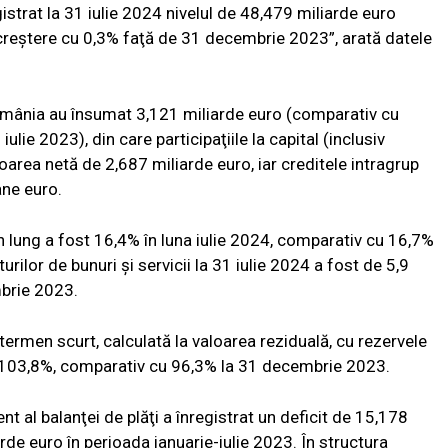
istrat la 31 iulie 2024 nivelul de 48,479 miliarde euro
n creştere cu 0,3% faţă de 31 decembrie 2023”, arată datele
n România au însumat 3,121 miliarde euro (comparativ cu
ulie 2023), din care participaţiile la capital (inclusiv
loarea netă de 2,687 miliarde euro, iar creditele intragrup
ane euro.
n lung a fost 16,4% în luna iulie 2024, comparativ cu 16,7%
rilor de bunuri şi servicii la 31 iulie 2024 a fost de 5,9
mbrie 2023.
termen scurt, calculată la valoarea reziduală, cu rezervele
de 103,8%, comparativ cu 96,3% la 31 decembrie 2023.
nt al balanţei de plăţi a înregistrat un deficit de 15,178
de euro în perioada ianuarie-iulie 2023. În structura