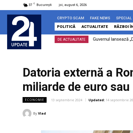
C
37
București
joi, august 6, 2026
CRYPTO SCAM
FAKE NEWS
SPECIAL
POLITICĂ
ACTUALITATE
RĂZBOI Î
Guvernul lansează „D
Întrebat dacă își 
DE ACTUALITATE
pentru...
Datoria externă a Ro
miliarde de euro sau 
13 septembrie 2024
Updated:
14 septembrie 2
ECONOMIE
By
Vlad