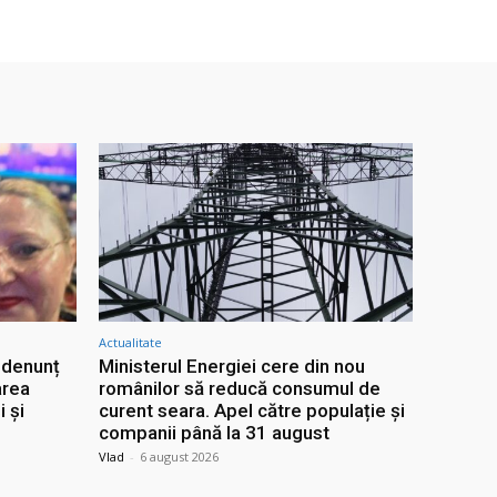
Actualitate
 denunț
Ministerul Energiei cere din nou
area
românilor să reducă consumul de
i și
curent seara. Apel către populație și
companii până la 31 august
Vlad
-
6 august 2026