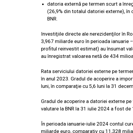
datoria externă pe termen scurt a înreg
(26,9% din totalul datoriei externe), î
BNR.
Investiţiile directe ale nerezidenţilor î
3,967 miliarde euro în perioada ianuarie – i
profitul reinvestit estimat) au însumat va
au înregistrat valoarea netă de 434 milio
Rata serviciului datoriei externe pe terme
în anul 2023. Gradul de acoperire a importu
luni, în comparaţie cu 5,6 luni la 31 dece
Gradul de acoperire a datoriei externe pe 
valutare la BNR la 31 iulie 2024 a fost 
În perioada ianuarie-iulie 2024 contul cure
miliarde euro, comparativ cu 11,328 miliar