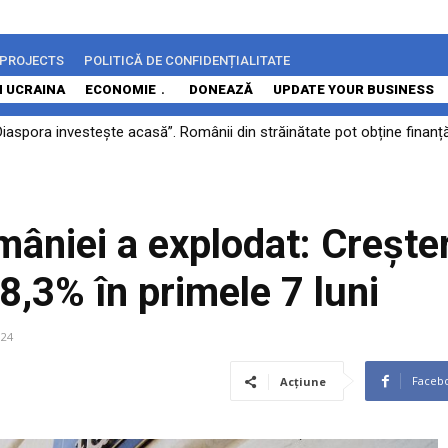
 PROJECTS
POLITICĂ DE CONFIDENȚIALITATE
N UCRAINA
ECONOMIE
DONEAZĂ
UPDATE YOUR BUSINESS
iaspora investește acasă”. Românii din străinătate pot obține finanță
cere scuze românilor cu privire la situaţia în care este țara, Boloja
mâniei a explodat: Crește
8,3% în primele 7 luni
024
Faceb
Acțiune