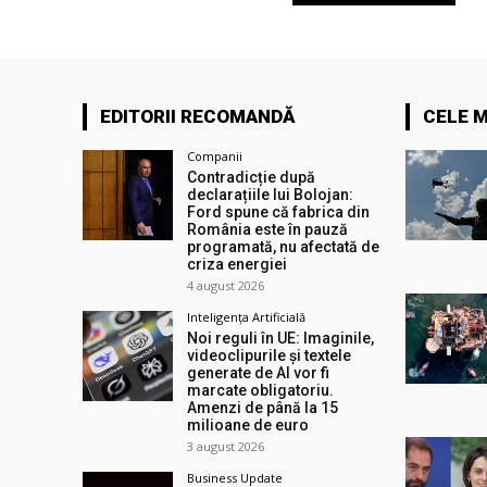
EDITORII RECOMANDĂ
CELE M
Companii
Contradicție după
declarațiile lui Bolojan:
Ford spune că fabrica din
România este în pauză
programată, nu afectată de
criza energiei
4 august 2026
Inteligența Artificială
Noi reguli în UE: Imaginile,
videoclipurile și textele
generate de AI vor fi
marcate obligatoriu.
Amenzi de până la 15
milioane de euro
3 august 2026
Business Update