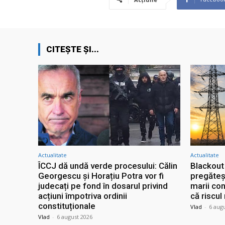
CITEȘTE ȘI...
Actualitate
Actualitate
ÎCCJ dă undă verde procesului: Călin
Blackout
Georgescu și Horațiu Potra vor fi
pregăteș
judecați pe fond în dosarul privind
marii co
acțiuni împotriva ordinii
că riscul
constituționale
Vlad
-
6 aug
Vlad
-
6 august 2026