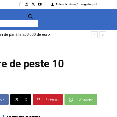
Autentificați-vă / Înregistrați-vă
ri de până la 200.000 de euro
n răspunde: „Am făcut ceea ce a fost necesar
re de peste 10
ook
X
Pinterest
WhatsApp