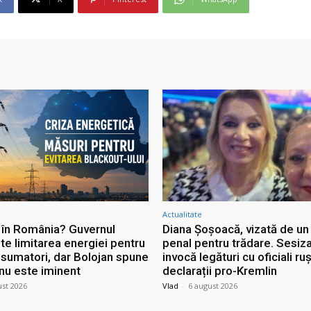
Actualitate
 în România? Guvernul
Diana Șoșoacă, vizată de un
te limitarea energiei pentru
penal pentru trădare. Sesiz
nsumatori, dar Bolojan spune
invocă legături cu oficiali ruș
 nu este iminent
declarații pro-Kremlin
ust 2026
Vlad
-
6 august 2026