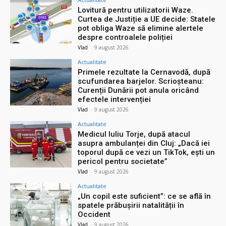
Lovitură pentru utilizatorii Waze.
Curtea de Justiție a UE decide: Statele
pot obliga Waze să elimine alertele
despre controalele poliției
Vlad
-
9 august 2026
Actualitate
Primele rezultate la Cernavodă, după
scufundarea barjelor. Scrioșteanu:
Curenții Dunării pot anula oricând
efectele intervenției
Vlad
-
9 august 2026
Actualitate
Medicul Iuliu Torje, după atacul
asupra ambulanței din Cluj: „Dacă iei
toporul după ce vezi un TikTok, ești un
pericol pentru societate”
Vlad
-
9 august 2026
Actualitate
„Un copil este suficient”: ce se află în
spatele prăbușirii natalității în
Occident
Vlad
-
9 august 2026