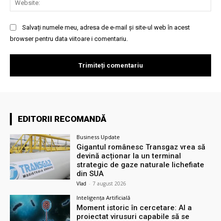
Salvați numele meu, adresa de e-mail și site-ul web în acest
browser pentru data viitoare i comentariu.
EDITORII RECOMANDĂ
Business Update
Gigantul românesc Transgaz vrea să
devină acționar la un terminal
strategic de gaze naturale lichefiate
din SUA
Vlad
-
7 august 2026
Inteligența Artificială
Moment istoric în cercetare: AI a
proiectat virusuri capabile să se