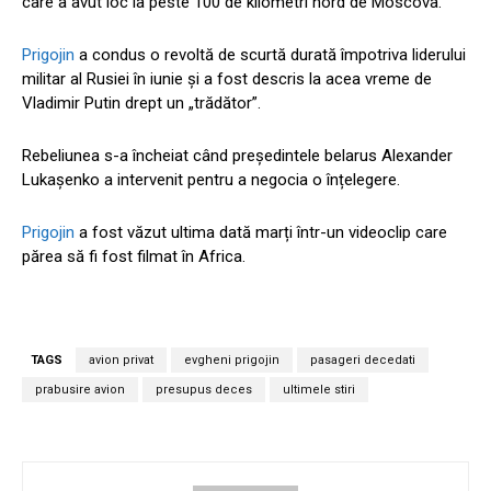
care a avut loc la peste 100 de kilometri nord de Moscova.
Prigojin
a condus o revoltă de scurtă durată împotriva liderului
militar al Rusiei în iunie și a fost descris la acea vreme de
Vladimir Putin drept un „trădător”.
Rebeliunea s-a încheiat când președintele belarus Alexander
Lukașenko a intervenit pentru a negocia o înțelegere.
Prigojin
a fost văzut ultima dată marți într-un videoclip care
părea să fi fost filmat în Africa.
TAGS
avion privat
evgheni prigojin
pasageri decedati
prabusire avion
presupus deces
ultimele stiri