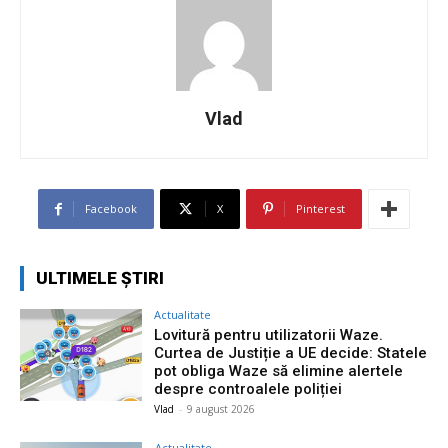
Vlad
Facebook
X
Pinterest
ULTIMELE ȘTIRI
Actualitate
Lovitură pentru utilizatorii Waze.
Curtea de Justiție a UE decide: Statele
pot obliga Waze să elimine alertele
despre controalele poliției
Vlad
-
9 august 2026
Actualitate