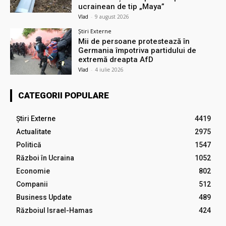
ucrainean de tip „Maya”
Vlad
-
9 august 2026
Știri Externe
Mii de persoane protestează în
Germania împotriva partidului de
extremă dreapta AfD
Vlad
-
4 iulie 2026
CATEGORII POPULARE
Știri Externe
4419
Actualitate
2975
Politică
1547
Război în Ucraina
1052
Economie
802
Companii
512
Business Update
489
Războiul Israel-Hamas
424