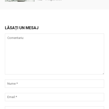
LĂSAȚI UN MESAJ
Comentariu:
Nu
Ema
Web