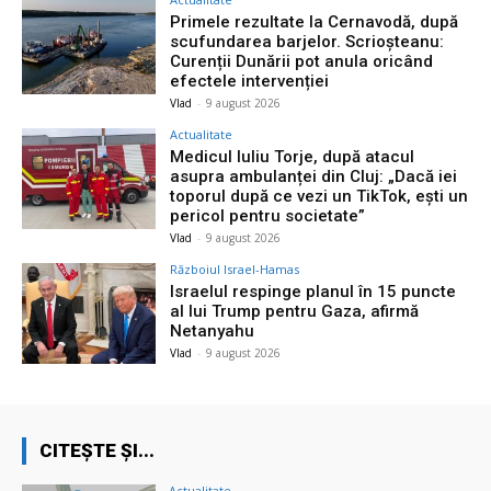
Primele rezultate la Cernavodă, după
scufundarea barjelor. Scrioșteanu:
Curenții Dunării pot anula oricând
efectele intervenției
Vlad
-
9 august 2026
Actualitate
Medicul Iuliu Torje, după atacul
asupra ambulanței din Cluj: „Dacă iei
toporul după ce vezi un TikTok, ești un
pericol pentru societate”
Vlad
-
9 august 2026
Războiul Israel-Hamas
Israelul respinge planul în 15 puncte
al lui Trump pentru Gaza, afirmă
Netanyahu
Vlad
-
9 august 2026
CITEȘTE ȘI...
Actualitate