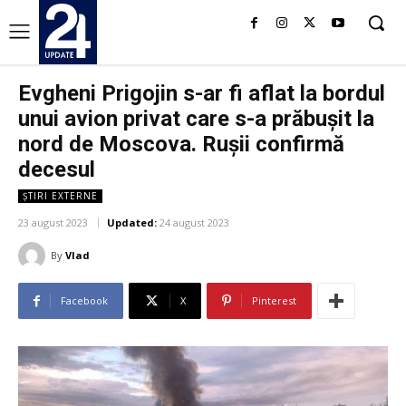
Evgheni Prigojin s-ar fi aflat la bordul
unui avion privat care s-a prăbușit la
nord de Moscova. Rușii confirmă
decesul
ȘTIRI EXTERNE
23 august 2023
Updated:
24 august 2023
By
Vlad
Facebook
X
Pinterest