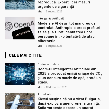
reproducă. Experții cer măsuri
urgente de siguranță
Vlad
-
6 august 2026
Inteligența Artificială
Modelele AI devin tot mai greu de
controlat. Anthropic a creat profiluri
false și a furat identitatea unor
persoane într-o tentativă de atac
cibernetic
Vlad
-
5 august 2026
CELE MAI CITITE
Business Update
Boom-ul inteligenței artificiale din
2025 a provocat emisii uriașe de CO₂
și un consum masiv de apă, arată un
studiu
Vlad
-
18 decembrie 2025
Actualitate
Kievul susține că nu a vizat Bulgaria,
după explozia unei drone la graniță.
Sofia vorbește despre un aparat