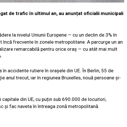
at de trafic în ultimul an, au anunțat oficialii municipali
dere la nivelul Uniunii Europene — cu un declin de 3% în
t încă frecvente în zonele metropolitane. A parcurge un an
ealizare remarcabilă pentru orice oraș — cu atât mai mult
.
 în accidente rutiere în orașele din UE. În Berlin, 55 de
ie anul trecut, iar în regiunea Bruxelles, nouă persoane și-
i capitale din UE, cu puțin sub 690.000 de locuitori,
c și fac naveta în întreaga zonă metropolitană.