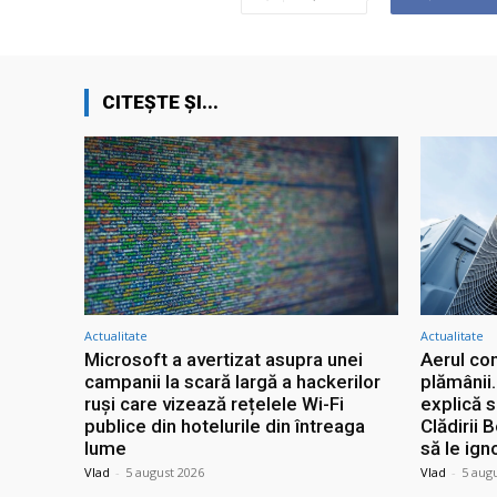
CITEȘTE ȘI...
Actualitate
Actualitate
Microsoft a avertizat asupra unei
Aerul con
campanii la scară largă a hackerilor
plămânii
ruși care vizează rețelele Wi-Fi
explică 
publice din hotelurile din întreaga
Clădirii 
lume
să le ign
Vlad
-
5 august 2026
Vlad
-
5 aug