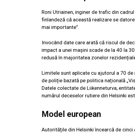
Roni Utriainen, inginer de trafic din cadru
finlandeză că această realizare se datorea
mai importante”.
Invocând date care arată că riscul de dec
impact a unei mașini scade de la 40 la 30
redusă în majoritatea zonelor rezidențiale 
Limitele sunt aplicate cu ajutorul a 70 de
de poliție bazată pe politica națională „Vi
Datele colectate de Liikenneturva, entitat
numărul deceselor rutiere din Helsinki es
Model european
Autoritățile din Helsinki încearcă de cinc