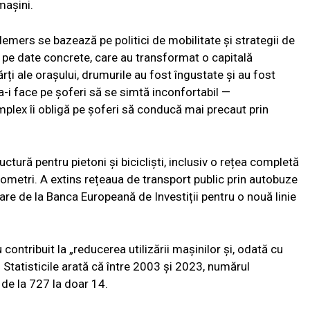
mașini.
demers se bazează pe politici de mobilitate și strategii de
 pe date concrete, care au transformat o capitală
ți ale orașului, drumurile au fost îngustate și au fost
a-i face pe șoferi să se simtă inconfortabil —
mplex îi obligă pe șoferi să conducă mai precaut prin
uctură pentru pietoni și bicicliști, inclusiv o rețea completă
lometri. A extins rețeaua de transport public prin autobuze
are de la Banca Europeană de Investiții pentru o nouă linie
contribuit la „reducerea utilizării mașinilor și, odată cu
Statisticile arată că între 2003 și 2023, numărul
 de la 727 la doar 14.