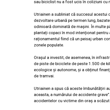
sau biciclist nu a fost ucis în coliziuni cu 
Utriainen a subliniat că succesul acestui 
dezvoltare urbană pe termen lung, bazate
odinioară dominată de mașini. În multe păr
plantați copaci în mod intenționat pentru 
raționamentul fiind că un peisaj urban co
zonele populate.
Orașul a investit, de asemenea, în infrastr
de piste de biciclete de peste 1.500 de ki
ecologice și autonome, și a obținut finanț
de tramvai.
Utriainen a spus că aceste îmbunătățiri au 
aceasta, a numărului de accidente grave”. 
accidentelor cu victime din oraș a scăzut