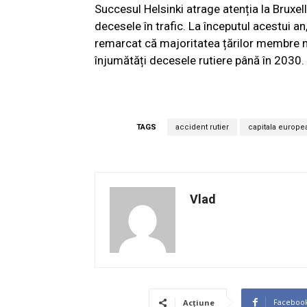
Succesul Helsinki atrage atenția la Bruxe
decesele în trafic. La începutul acestui a
remarcat că majoritatea țărilor membre nu
înjumătăți decesele rutiere până în 2030.
TAGS
accident rutier
capitala europe
Vlad
Faceboo
Acțiune