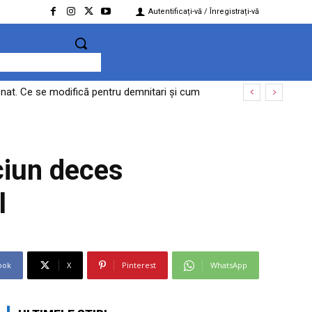
Autentificați-vă / Înregistrați-vă
 Senat. Ce se modifică pentru demnitari și cum
rețelele Wi-Fi publice din hotelurile din
iciun deces
l
ook
X
Pinterest
WhatsApp