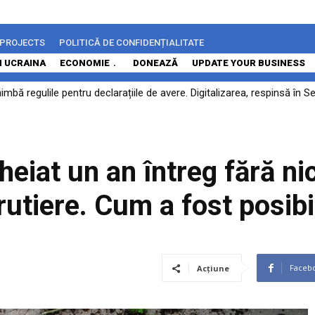
 PROJECTS
POLITICĂ DE CONFIDENȚIALITATE
N UCRAINA
ECONOMIE
DONEAZĂ
UPDATE YOUR BUSINESS
himbă regulile pentru declarațiile de avere. Digitalizarea, respinsă în
zat asupra unei campanii la scară largă a hackerilor ruși care vizează 
ă rămână...
heiat un an întreg fără n
utiere. Cum a fost posibi
Faceb
Acțiune