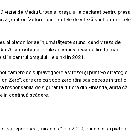
l Diviziei de Mediu Urban al orașului, a declarat pentru presa
ză „multor factori… dar limitele de viteză sunt printre cele
es al pietonilor se înjumătățește atunci când viteza de
 km/h, autoritățile locale au impus această limită mai
și în centrul orașului Helsinki în 2021.
 noi camere de supraveghere a vitezei și printr-o strategie
sion Zero”, care are ca scop zero răni sau decese în trafic.
ea responsabilă de siguranța rutieră din Finlanda, arată că
te în continuă scădere.
i ani să reproducă „miracolul” din 2019, când niciun pieton