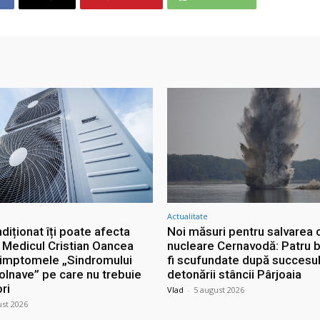
Actualitate
diționat îți poate afecta
Noi măsuri pentru salvarea c
. Medicul Cristian Oancea
nucleare Cernavodă: Patru b
simptomele „Sindromului
fi scufundate după succesu
Bolnave” pe care nu trebuie
detonării stâncii Pârjoaia
ori
Vlad
-
5 august 2026
ust 2026