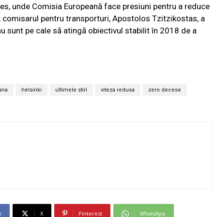
lles, unde Comisia Europeană face presiuni pentru a reduce
n, comisarul pentru transporturi, Apostolos Tzitzikostas, a
 sunt pe cale să atingă obiectivul stabilit în 2018 de a
ana
helsinki
ultimele stiri
viteza redusa
zero decese
k
X
Pinterest
WhatsApp