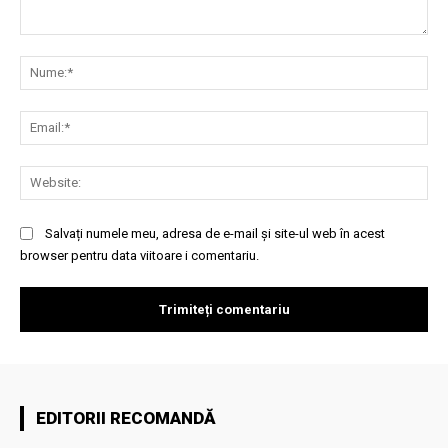
Comentariu:
Nu
Ema
Web
Salvați numele meu, adresa de e-mail și site-ul web în acest
browser pentru data viitoare i comentariu.
EDITORII RECOMANDĂ