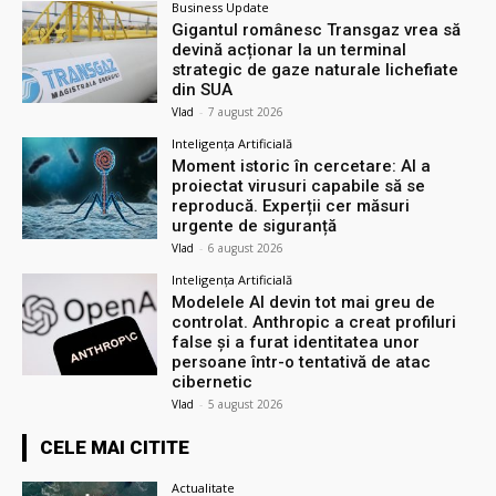
Business Update
Gigantul românesc Transgaz vrea să
devină acționar la un terminal
strategic de gaze naturale lichefiate
din SUA
Vlad
-
7 august 2026
Inteligența Artificială
Moment istoric în cercetare: AI a
proiectat virusuri capabile să se
reproducă. Experții cer măsuri
urgente de siguranță
Vlad
-
6 august 2026
Inteligența Artificială
Modelele AI devin tot mai greu de
controlat. Anthropic a creat profiluri
false și a furat identitatea unor
persoane într-o tentativă de atac
cibernetic
Vlad
-
5 august 2026
CELE MAI CITITE
Actualitate