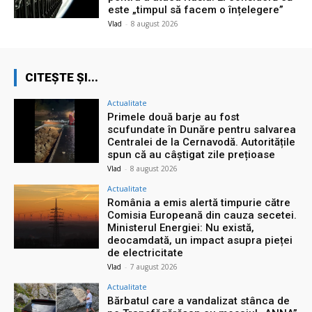
este „timpul să facem o înțelegere”
Vlad
-
8 august 2026
CITEȘTE ȘI...
Actualitate
Primele două barje au fost
scufundate în Dunăre pentru salvarea
Centralei de la Cernavodă. Autoritățile
spun că au câștigat zile prețioase
Vlad
-
8 august 2026
Actualitate
România a emis alertă timpurie către
Comisia Europeană din cauza secetei.
Ministerul Energiei: Nu există,
deocamdată, un impact asupra pieței
de electricitate
Vlad
-
7 august 2026
Actualitate
Bărbatul care a vandalizat stânca de