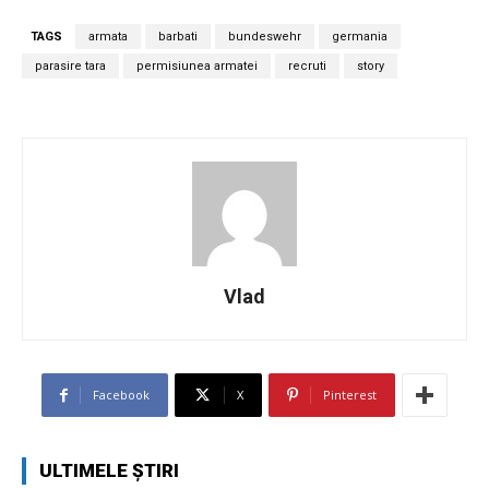
TAGS
armata
barbati
bundeswehr
germania
parasire tara
permisiunea armatei
recruti
story
Vlad
Facebook
X
Pinterest
ULTIMELE ȘTIRI