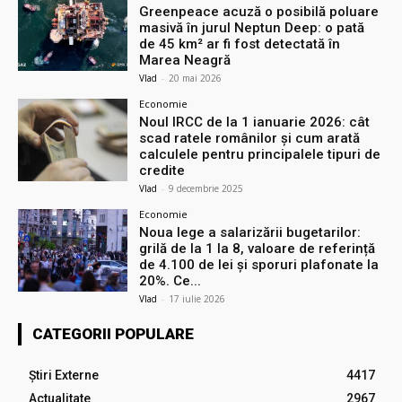
Greenpeace acuză o posibilă poluare
masivă în jurul Neptun Deep: o pată
de 45 km² ar fi fost detectată în
Marea Neagră
Vlad
-
20 mai 2026
Economie
Noul IRCC de la 1 ianuarie 2026: cât
scad ratele românilor și cum arată
calculele pentru principalele tipuri de
credite
Vlad
-
9 decembrie 2025
Economie
Noua lege a salarizării bugetarilor:
grilă de la 1 la 8, valoare de referință
de 4.100 de lei și sporuri plafonate la
20%. Ce...
Vlad
-
17 iulie 2026
CATEGORII POPULARE
Știri Externe
4417
Actualitate
2967