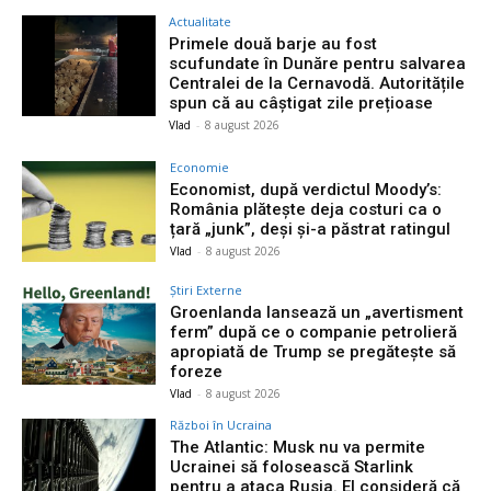
Actualitate
Primele două barje au fost
scufundate în Dunăre pentru salvarea
Centralei de la Cernavodă. Autoritățile
spun că au câștigat zile prețioase
Vlad
-
8 august 2026
Economie
Economist, după verdictul Moody’s:
România plătește deja costuri ca o
țară „junk”, deși și-a păstrat ratingul
Vlad
-
8 august 2026
Știri Externe
Groenlanda lansează un „avertisment
ferm” după ce o companie petrolieră
apropiată de Trump se pregătește să
foreze
Vlad
-
8 august 2026
Război în Ucraina
The Atlantic: Musk nu va permite
Ucrainei să folosească Starlink
pentru a ataca Rusia. El consideră că