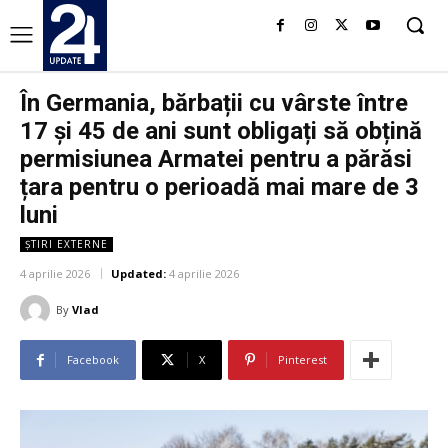
În Germania, bărbații cu vârste între
17 și 45 de ani sunt obligați să obțină
permisiunea Armatei pentru a părăsi
țara pentru o perioadă mai mare de 3
luni
ȘTIRI EXTERNE
4 aprilie 2026
Updated:
4 aprilie 2026
By
Vlad
Facebook
X
Pinterest