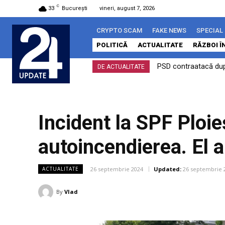
C
33
București
vineri, august 7, 2026
CRYPTO SCAM
FAKE NEWS
SPECIAL
POLITICĂ
ACTUALITATE
RĂZBOI Î
PSD contraatacă după
DE ACTUALITATE
Incident la SPF Ploie
autoincendierea. El a
26 septembrie 2024
Updated:
26 septembrie 
ACTUALITATE
By
Vlad