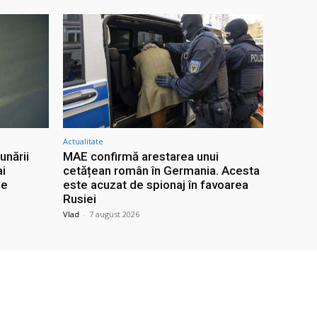
Actualitate
unării
MAE confirmă arestarea unui
ai
cetățean român în Germania. Acesta
le
este acuzat de spionaj în favoarea
Rusiei
Vlad
-
7 august 2026