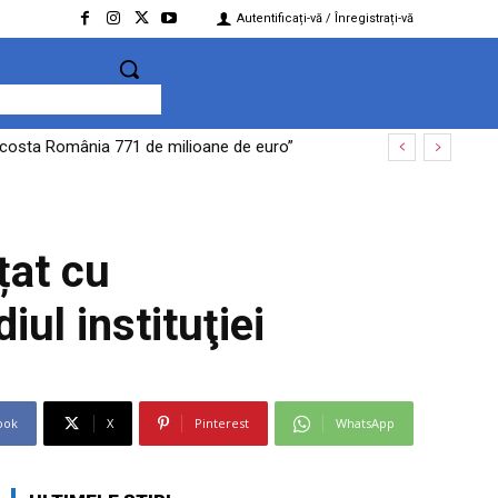
Autentificați-vă / Înregistrați-vă
te costa România 771 de milioane de euro”
țat cu
ul instituţiei
ook
X
Pinterest
WhatsApp