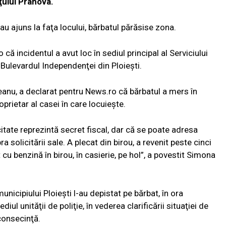
eţului Prahova.
au ajuns la faţa locului, bărbatul părăsise zona.
că incidentul a avut loc în sediul principal al Serviciului
 Bulevardul Independenţei din Ploieşti.
anu, a declarat pentru News.ro că bărbatul a mers în
oprietar al casei în care locuieşte.
tate reprezintă secret fiscal, dar că se poate adresa
 solicitării sale. A plecat din birou, a revenit peste cinci
 cu benzină în birou, în casierie, pe hol”, a povestit Simona
 municipiului Ploieşti l-au depistat pe bărbat, în ora
diul unităţii de poliţie, în vederea clarificării situaţiei de
 consecinţă.