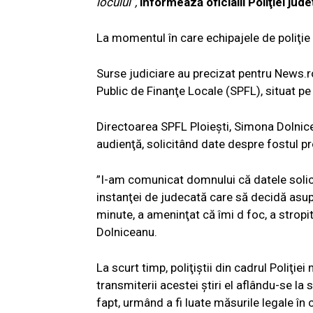
locului”,
informează oficialii Poliţiei jud
La momentul în care echipajele de poliţie 
Surse judiciare au precizat pentru News.ro 
Public de Finanţe Locale (SPFL), situat pe
Directoarea SPFL Ploieşti, Simona Dolnice
audienţă, solicitând date despre fostul pr
”I-am comunicat domnului că datele solici
instanţei de judecată care să decidă asupra
minute, a ameninţat că îmi d foc, a stropit
Dolniceanu.
La scurt timp, poliţiştii din cadrul Poliţiei
transmiterii acestei ştiri el aflându-se la se
fapt, urmând a fi luate măsurile legale în