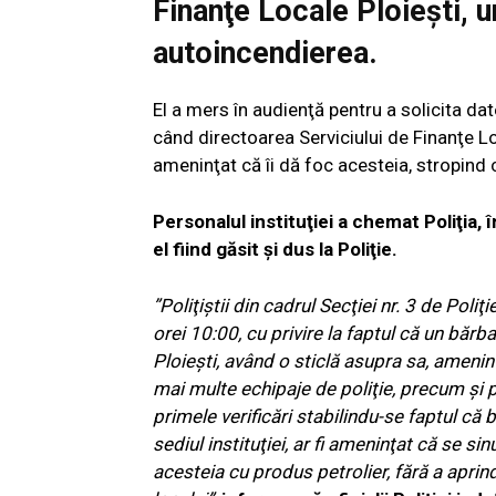
Finanţe Locale Ploiești, 
autoincendierea.
El a mers în audienţă pentru a solicita dat
când directoarea Serviciului de Finanţe Lo
ameninţat că îi dă foc acesteia, stropind 
Personalul instituţiei a chemat Poliţia,
el fiind găsit şi dus la Poliţie.
”
Poliţiştii din cadrul Secţiei nr. 3 de Poliţ
orei 10:00, cu privire la faptul că un bărbat
Ploieşti, având o sticlă asupra sa, amenin
mai multe echipaje de poliţie, precum şi po
primele verificări stabilindu-se faptul că 
sediul instituţiei, ar fi ameninţat că se si
acesteia cu produs petrolier, fără a aprin