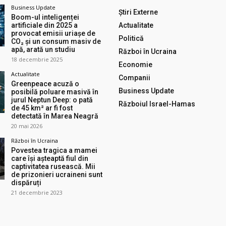
Business Update
Știri Externe
Boom-ul inteligenței
artificiale din 2025 a
Actualitate
provocat emisii uriașe de
Politică
CO₂ și un consum masiv de
apă, arată un studiu
Război în Ucraina
18 decembrie 2025
Economie
Actualitate
Companii
Greenpeace acuză o
Business Update
posibilă poluare masivă în
jurul Neptun Deep: o pată
Războiul Israel-Hamas
de 45 km² ar fi fost
detectată în Marea Neagră
20 mai 2026
Război în Ucraina
Povestea tragica a mamei
care își așteaptă fiul din
captivitatea rusească. Mii
de prizonieri ucraineni sunt
dispăruți
21 decembrie 2023