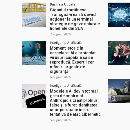
Business Update
Gigantul românesc
Transgaz vrea să devină
acționar la un terminal
strategic de gaze naturale
lichefiate din SUA
7 august 2026
Inteligența Artificială
Moment istoric în
cercetare: AI a proiectat
virusuri capabile să se
reproducă. Experții cer
măsuri urgente de
siguranță
6 august 2026
Inteligența Artificială
Modelele AI devin tot mai
greu de controlat.
Anthropic a creat profiluri
false și a furat identitatea
unor persoane într-o
tentativă de atac cibernetic
5 august 2026