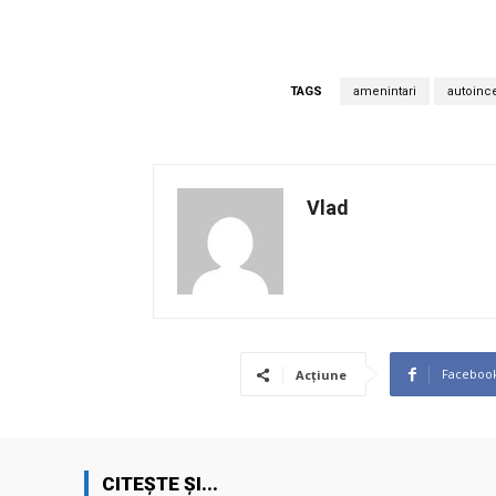
TAGS
amenintari
autoinc
Vlad
Faceboo
Acțiune
CITEȘTE ȘI...