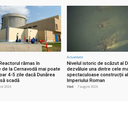
Actualitate
 Reactorul rămas în
Nivelul istoric de scăzut al D
e de la Cernavodă mai poate
dezvăluie una dintre cele m
doar 4-5 zile dacă Dunărea
spectaculoase construcții a
 să scadă
Imperiului Roman
ust 2026
Vlad
-
7 august 2026