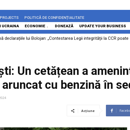
 PROJECTS
POLITICĂ DE CONFIDENȚIALITATE
N UCRAINA
ECONOMIE
DONEAZĂ
UPDATE YOUR BUSINESS
 declarațiile lui Bolojan: „Contestarea Legii integrității la CCR poa
ști: Un cetățean a amenin
 aruncat cu benzină în sedi
2024
Faceb
Acțiune