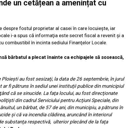
unde un cetățean a amenințat cu
e despre fostul proprietar al casei în care locuieşte, iar
cale i-a spus că informaţia este secret fiscal a revenit şi a
cu combustibil în incinta sediului Finanţelor Locale.
 însă bărbatul a plecat înainte ca echipajele să sosească,
ie Ploieşti au fost sesizaţi, la data de 26 septembrie, în jurul
 ar fi pătruns în sediul unei instituţii publice din municipiul
ţând că se sinucide. La faţa locului, au fost direcţionate
liţişti din cadrul Serviciului pentru Acţiuni Speciale, din
bănuitul, un bărbat, de 57 de ani, din municipiu, a pătruns în
nucide şi că va incendia clădirea, aruncând în interiorul
de substanţa respectivă, ulterior plecând de la faţa