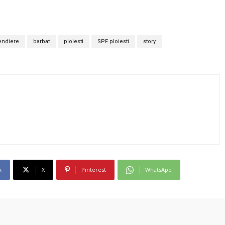
endiere
barbat
ploiesti
SPF ploiesti
story
k
X
Pinterest
WhatsApp