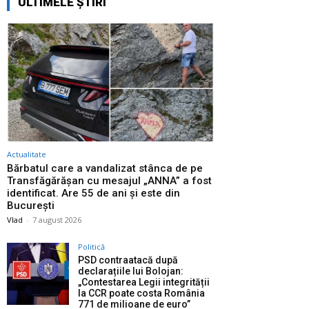
ULTIMELE ȘTIRI
Actualitate
Bărbatul care a vandalizat stânca de pe
Transfăgărășan cu mesajul „ANNA” a fost
identificat. Are 55 de ani și este din
București
Vlad
-
7 august 2026
Politică
PSD contraatacă după
declarațiile lui Bolojan:
„Contestarea Legii integrității
la CCR poate costa România
771 de milioane de euro”