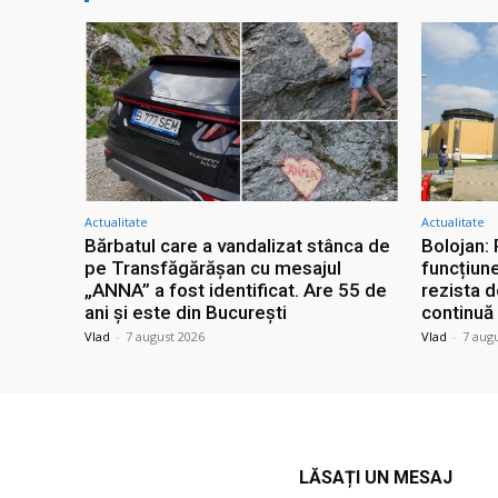
Actualitate
Actualitate
Bărbatul care a vandalizat stânca de
Bolojan:
pe Transfăgărășan cu mesajul
funcțiun
„ANNA” a fost identificat. Are 55 de
rezista 
ani și este din București
continuă
Vlad
-
7 august 2026
Vlad
-
7 aug
LĂSAȚI UN MESAJ