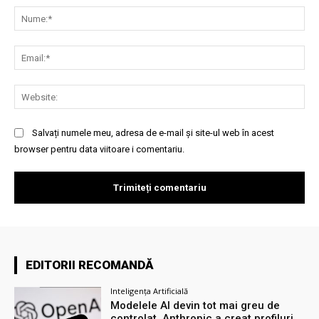
Nu
Ema
Web
Salvați numele meu, adresa de e-mail și site-ul web în acest
browser pentru data viitoare i comentariu.
EDITORII RECOMANDĂ
Inteligența Artificială
Modelele AI devin tot mai greu de
controlat. Anthropic a creat profiluri