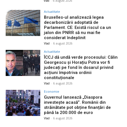
Vlad
-
6 august 2026
Actualitate
Bruxelles-ul analizează legea
decarbonizării adoptată de
Parlament. CE: Există riscul ca un
jalon din PNRR să nu mai fie
considerat îndeplinit
Vlad
-
6 august 2026
Actualitate
ÎCCJ dă undă verde procesului: Călin
Georgescu și Horațiu Potra vor fi
judecați pe fond în dosarul privind
acțiuni împotriva ordinii
constituționale
Vlad
-
6 august 2026
Economie
Guvernul lansează „Diaspora
investește acasă”. Românii din
străinătate pot obține finanțări de
până la 200.000 de euro
Vlad
-
6 august 2026