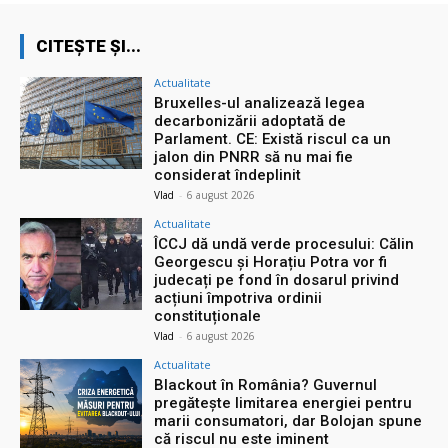
CITEȘTE ȘI...
Actualitate
Bruxelles-ul analizează legea
decarbonizării adoptată de
Parlament. CE: Există riscul ca un
jalon din PNRR să nu mai fie
considerat îndeplinit
Vlad
-
6 august 2026
Actualitate
ÎCCJ dă undă verde procesului: Călin
Georgescu și Horațiu Potra vor fi
judecați pe fond în dosarul privind
acțiuni împotriva ordinii
constituționale
Vlad
-
6 august 2026
Actualitate
Blackout în România? Guvernul
pregătește limitarea energiei pentru
marii consumatori, dar Bolojan spune
că riscul nu este iminent