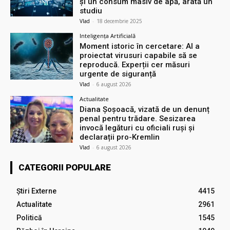
și un consum masiv de apă, arată un
studiu
Vlad
-
18 decembrie 2025
Inteligența Artificială
Moment istoric în cercetare: AI a
proiectat virusuri capabile să se
reproducă. Experții cer măsuri
urgente de siguranță
Vlad
-
6 august 2026
Actualitate
Diana Șoșoacă, vizată de un denunț
penal pentru trădare. Sesizarea
invocă legături cu oficiali ruși și
declarații pro-Kremlin
Vlad
-
6 august 2026
CATEGORII POPULARE
Știri Externe
4415
Actualitate
2961
Politică
1545