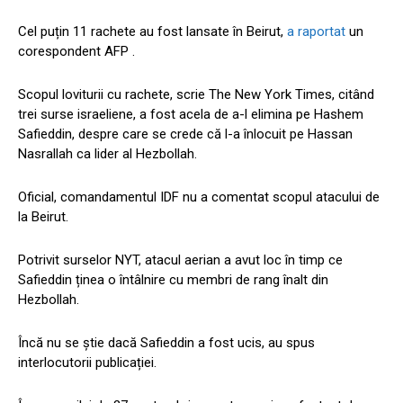
Cel puțin 11 rachete au fost lansate în Beirut,
a raportat
un
corespondent AFP .
Scopul loviturii cu rachete, scrie The New York Times, citând
trei surse israeliene, a fost acela de a-l elimina pe Hashem
Safieddin, despre care se crede că l-a înlocuit pe Hassan
Nasrallah ca lider al Hezbollah.
Oficial, comandamentul IDF nu a comentat scopul atacului de
la Beirut.
Potrivit surselor NYT, atacul aerian a avut loc în timp ce
Safieddin ținea o întâlnire cu membri de rang înalt din
Hezbollah.
Încă nu se știe dacă Safieddin a fost ucis, au spus
interlocutorii publicației.