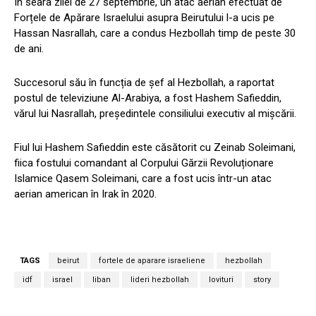
În seara zilei de 27 septembrie, un atac aerian efectuat de
Forțele de Apărare Israelului asupra Beirutului l-a ucis pe
Hassan Nasrallah, care a condus Hezbollah timp de peste 30
de ani.
Succesorul său în funcția de șef al Hezbollah, a raportat
postul de televiziune Al-Arabiya, a fost Hashem Safieddin,
vărul lui Nasrallah, președintele consiliului executiv al mișcării.
Fiul lui Hashem Safieddin este căsătorit cu Zeinab Soleimani,
fiica fostului comandant al Corpului Gărzii Revoluționare
Islamice Qasem Soleimani, care a fost ucis într-un atac
aerian american în Irak în 2020.
TAGS
beirut
fortele de aparare israeliene
hezbollah
idf
israel
liban
lideri hezbollah
lovituri
story