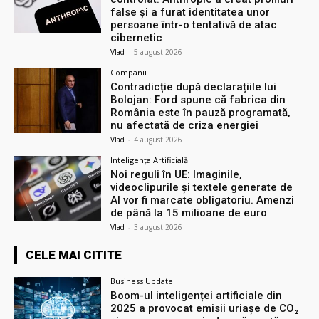
false și a furat identitatea unor
persoane într-o tentativă de atac
cibernetic
Vlad
-
5 august 2026
Companii
Contradicție după declarațiile lui
Bolojan: Ford spune că fabrica din
România este în pauză programată,
nu afectată de criza energiei
Vlad
-
4 august 2026
Inteligența Artificială
Noi reguli în UE: Imaginile,
videoclipurile și textele generate de
AI vor fi marcate obligatoriu. Amenzi
de până la 15 milioane de euro
Vlad
-
3 august 2026
CELE MAI CITITE
Business Update
Boom-ul inteligenței artificiale din
2025 a provocat emisii uriașe de CO₂