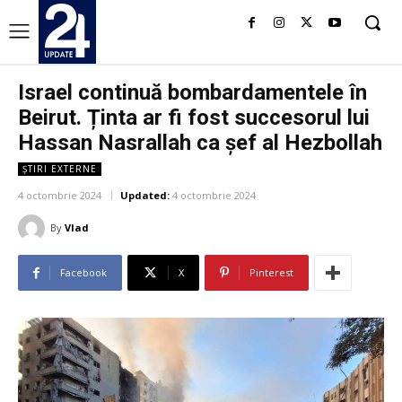
Israel continuă bombardamentele în
Beirut. Ținta ar fi fost succesorul lui
Hassan Nasrallah ca șef al Hezbollah
ȘTIRI EXTERNE
4 octombrie 2024
Updated:
4 octombrie 2024
By
Vlad
Facebook
X
Pinterest