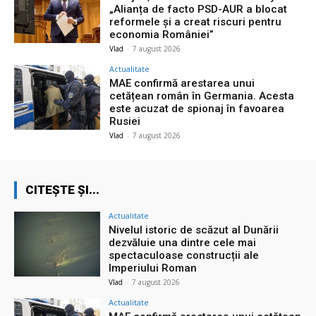
„Alianța de facto PSD-AUR a blocat
reformele și a creat riscuri pentru
economia României”
Vlad
-
7 august 2026
Actualitate
MAE confirmă arestarea unui
cetățean român în Germania. Acesta
este acuzat de spionaj în favoarea
Rusiei
Vlad
-
7 august 2026
CITEȘTE ȘI...
Actualitate
Nivelul istoric de scăzut al Dunării
dezvăluie una dintre cele mai
spectaculoase construcții ale
Imperiului Roman
Vlad
-
7 august 2026
Actualitate