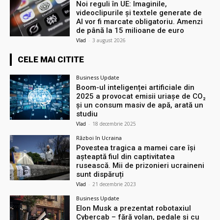
Noi reguli în UE: Imaginile,
videoclipurile și textele generate de
AI vor fi marcate obligatoriu. Amenzi
de până la 15 milioane de euro
Vlad
-
3 august 2026
CELE MAI CITITE
Business Update
Boom-ul inteligenței artificiale din
2025 a provocat emisii uriașe de CO₂
și un consum masiv de apă, arată un
studiu
Vlad
-
18 decembrie 2025
Război în Ucraina
Povestea tragica a mamei care își
așteaptă fiul din captivitatea
rusească. Mii de prizonieri ucraineni
sunt dispăruți
Vlad
-
21 decembrie 2023
Business Update
Elon Musk a prezentat robotaxiul
Cyberсab – fără volan, pedale și cu