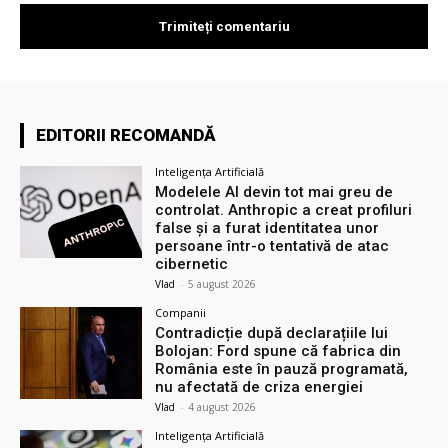
EDITORII RECOMANDĂ
Inteligența Artificială
Modelele AI devin tot mai greu de
controlat. Anthropic a creat profiluri
false și a furat identitatea unor
persoane într-o tentativă de atac
cibernetic
Vlad
-
5 august 2026
Companii
Contradicție după declarațiile lui
Bolojan: Ford spune că fabrica din
România este în pauză programată,
nu afectată de criza energiei
Vlad
-
4 august 2026
Inteligența Artificială