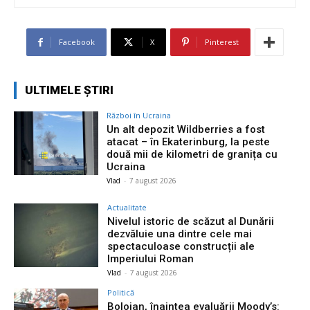
Facebook
X
Pinterest
ULTIMELE ȘTIRI
Război în Ucraina
Un alt depozit Wildberries a fost
atacat – în Ekaterinburg, la peste
două mii de kilometri de granița cu
Ucraina
Vlad
-
7 august 2026
Actualitate
Nivelul istoric de scăzut al Dunării
dezvăluie una dintre cele mai
spectaculoase construcții ale
Imperiului Roman
Vlad
-
7 august 2026
Politică
Bolojan, înaintea evaluării Moody’s: