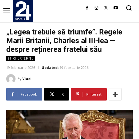
„Legea trebuie să triumfe”. Regele
Marii Britanii, Charles al III-lea —
despre reținerea fratelui său
ȘTIRI EXTERNE
19 februarie 2026
Updated:
19 februarie 2026
By
Vlad
Facebook
X
Pinterest