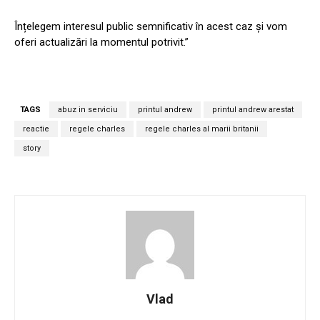
Înțelegem interesul public semnificativ în acest caz și vom
oferi actualizări la momentul potrivit.”
TAGS
abuz in serviciu
printul andrew
printul andrew arestat
reactie
regele charles
regele charles al marii britanii
story
Vlad