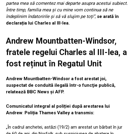
partea mea să comentez mai departe asupra acestui subiect.
Între timp, familia mea și cu mine vom continua să ne
îndeplinim îndatoririle și să vă slujim pe toți”
,
se arată în
declarația lui Charles al III-lea.
Andrew Mountbatten-Windsor,
fratele regelui Charles al III-lea, a
fost reținut în Regatul Unit
Andrew Mountbatten-Windsor a fost arestat joi,
suspectat de conduită ilegală într-o funcţie publică,
relatează BBC News şi AFP.
Comunicatul integral al poliției după arestarea lui
Andrew
.
Poliția Thames Valley a transmis:
„În cadrul anchetei, astăzi (19/2) am arestat un bărbat în jur
de 60 de ani, din Norfolk, sub suspiciunea de abatere în