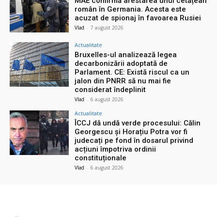
MAE confirmă arestarea unui cetățean
român în Germania. Acesta este
acuzat de spionaj în favoarea Rusiei
Vlad
-
7 august 2026
Actualitate
Bruxelles-ul analizează legea
decarbonizării adoptată de
Parlament. CE: Există riscul ca un
jalon din PNRR să nu mai fie
considerat îndeplinit
Vlad
-
6 august 2026
Actualitate
ÎCCJ dă undă verde procesului: Călin
Georgescu și Horațiu Potra vor fi
judecați pe fond în dosarul privind
acțiuni împotriva ordinii
constituționale
Vlad
-
6 august 2026