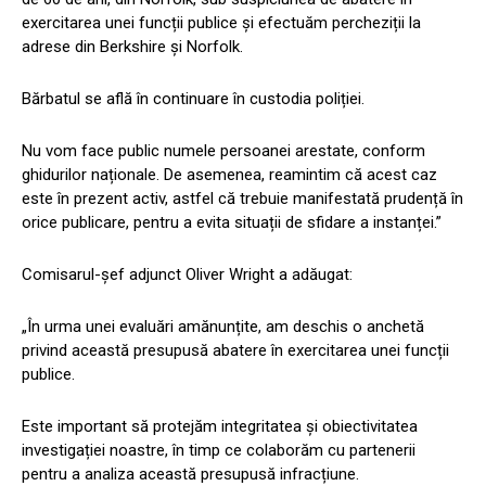
exercitarea unei funcții publice și efectuăm percheziții la
adrese din Berkshire și Norfolk.
Bărbatul se află în continuare în custodia poliției.
Nu vom face public numele persoanei arestate, conform
ghidurilor naționale. De asemenea, reamintim că acest caz
este în prezent activ, astfel că trebuie manifestată prudență în
orice publicare, pentru a evita situații de sfidare a instanței.”
Comisarul-șef adjunct Oliver Wright a adăugat:
„În urma unei evaluări amănunțite, am deschis o anchetă
privind această presupusă abatere în exercitarea unei funcții
publice.
Este important să protejăm integritatea și obiectivitatea
investigației noastre, în timp ce colaborăm cu partenerii
pentru a analiza această presupusă infracțiune.