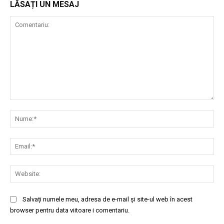
LĂSAȚI UN MESAJ
Comentariu:
Nu
Ema
Web
Salvați numele meu, adresa de e-mail și site-ul web în acest
browser pentru data viitoare i comentariu.