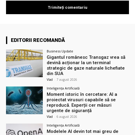
EDITORII RECOMANDĂ
Business Update
Gigantul românesc Transgaz vrea să
devină acționar la un terminal
strategic de gaze naturale lichefiate
din SUA
Vlad
-
7 august 2026
Inteligența Artificială
Moment istoric în cercetare: AI a
proiectat virusuri capabile să se
reproducă. Experții cer măsuri
urgente de siguranță
Vlad
-
6 august 2026
Inteligența Artificială
Modelele AI devin tot mai greu de