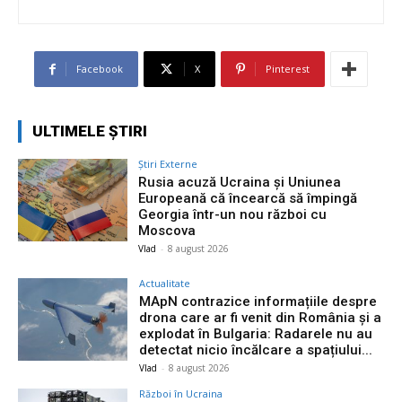
Facebook
X
Pinterest
ULTIMELE ȘTIRI
Știri Externe
Rusia acuză Ucraina și Uniunea
Europeană că încearcă să împingă
Georgia într-un nou război cu
Moscova
Vlad
-
8 august 2026
Actualitate
MApN contrazice informațiile despre
drona care ar fi venit din România și a
explodat în Bulgaria: Radarele nu au
detectat nicio încălcare a spațiului...
Vlad
-
8 august 2026
Război în Ucraina