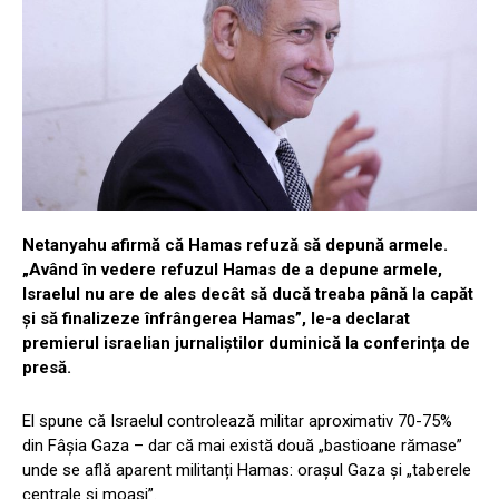
Netanyahu afirmă că Hamas refuză să depună armele.
„Având în vedere refuzul Hamas de a depune armele,
Israelul nu are de ales decât să ducă treaba până la capăt
și să finalizeze înfrângerea Hamas”, le-a declarat
premierul israelian jurnaliștilor duminică la conferința de
presă.
El spune că Israelul controlează militar aproximativ 70-75%
din Fâșia Gaza – dar că mai există două „bastioane rămase”
unde se află aparent militanți Hamas: orașul Gaza și „taberele
centrale și moasi”.