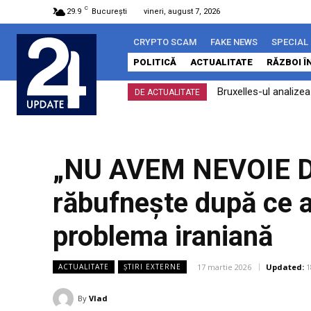
C
29.9
București
vineri, august 7, 2026
CRYPTO SCAM
FAKE NEWS
SPECIAL
POLITICĂ
ACTUALITATE
RĂZBOI Î
Bruxelles-ul analizeaz
ÎCCJ dă undă verde p
DE ACTUALITATE
îndeplinit
constituționale
„NU AVEM NEVOIE D
răbufnește după ce al
problema iraniană
17 martie 2026
Updated:
1
ACTUALITATE
ȘTIRI EXTERNE
By
Vlad