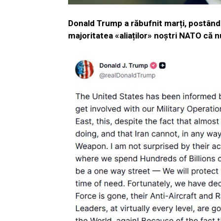
Donald Trump a răbufnit marți, postând 
majoritatea «aliaților» noștri NATO că nu