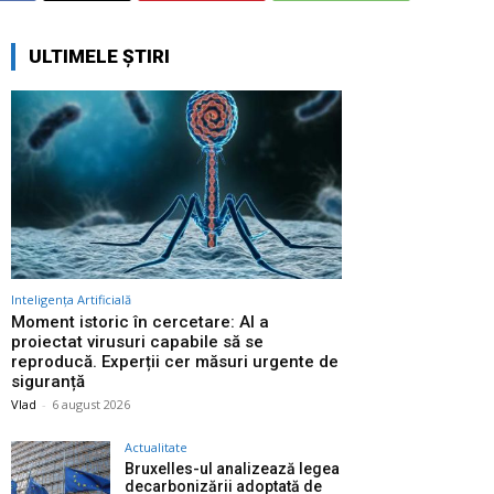
ULTIMELE ȘTIRI
Inteligența Artificială
Moment istoric în cercetare: AI a
proiectat virusuri capabile să se
reproducă. Experții cer măsuri urgente de
siguranță
Vlad
-
6 august 2026
Actualitate
Bruxelles-ul analizează legea
decarbonizării adoptată de