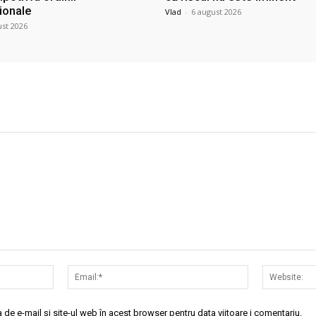
ionale
Vlad
-
6 august 2026
ust 2026
Nume:*
Email:*
de e-mail și site-ul web în acest browser pentru data viitoare i comentariu.