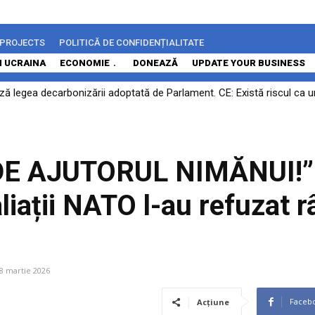
 PROJECTS
POLITICĂ DE CONFIDENȚIALITATE
N UCRAINA
ECONOMIE
DONEAZĂ
UPDATE YOUR BUSINESS
ă legea decarbonizării adoptată de Parlament. CE: Există riscul ca un
rocesului: Călin Georgescu și Horațiu Potra vor fi judecați pe fond în
E AJUTORUL NIMĂNUI!”
iații NATO l-au refuzat r
8 martie 2026
Faceb
Acțiune