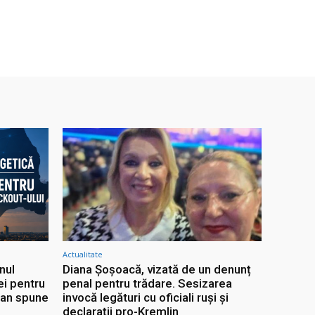
Actualitate
nul
Diana Șoșoacă, vizată de un denunț
ei pentru
penal pentru trădare. Sesizarea
jan spune
invocă legături cu oficiali ruși și
declarații pro-Kremlin