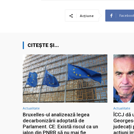
Faceboo
Acțiune
CITEȘTE ȘI...
Actualitate
Actualitate
Bruxelles-ul analizează legea
ÎCCJ dă 
decarbonizării adoptată de
Georgescu
Parlament. CE: Există riscul ca un
judecați 
jalon din PNRR să nu mai fie
acțiuni î