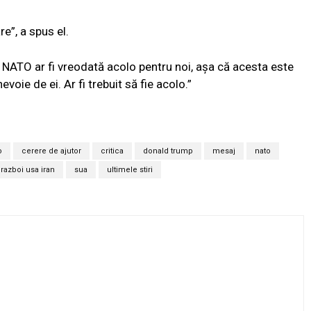
e”, a spus el.
NATO ar fi vreodată acolo pentru noi, așa că acesta este
voie de ei. Ar fi trebuit să fie acolo.”
o
cerere de ajutor
critica
donald trump
mesaj
nato
razboi usa iran
sua
ultimele stiri