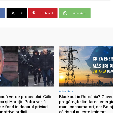
k
X
Pinterest
WhatsApp
Actualitate
undă verde procesului: Călin
Blackout în România? Guver
 și Horațiu Potra vor fi
pregătește limitarea energi
pe fond în dosarul privind
marii consumatori, dar Bolo
mpotriva ordinii
că riscul nu este iminent