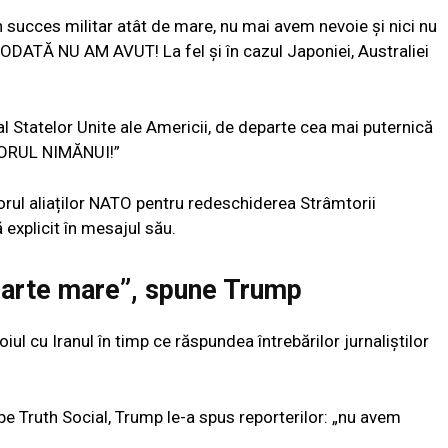
n succes militar atât de mare, nu mai avem nevoie și nici nu
ODATĂ NU AM AVUT! La fel și în cazul Japoniei, Australiei
 al Statelor Unite ale Americii, de departe cea mai puternică
TORUL NIMĂNUI!”
rul aliaților NATO pentru redeschiderea Strâmtorii
explicit în mesajul său.
oarte mare”, spune Trump
ul cu Iranul în timp ce răspundea întrebărilor jurnaliștilor
 pe Truth Social, Trump le-a spus reporterilor: „nu avem