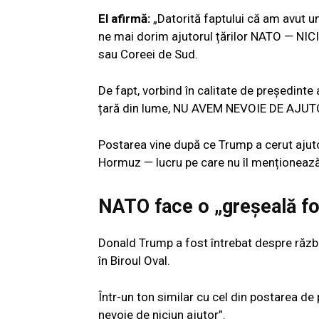
El afirmă:
„Datorită faptului că am avut u
ne mai dorim ajutorul țărilor NATO — NICI
sau Coreei de Sud.
De fapt, vorbind în calitate de președinte
țară din lume, NU AVEM NEVOIE DE AJU
Postarea vine după ce Trump a cerut ajuto
Hormuz — lucru pe care nu îl menționează 
NATO face o „greșeală f
Donald Trump a fost întrebat despre război
în Biroul Oval.
Într-un ton similar cu cel din postarea de
nevoie de niciun ajutor”.