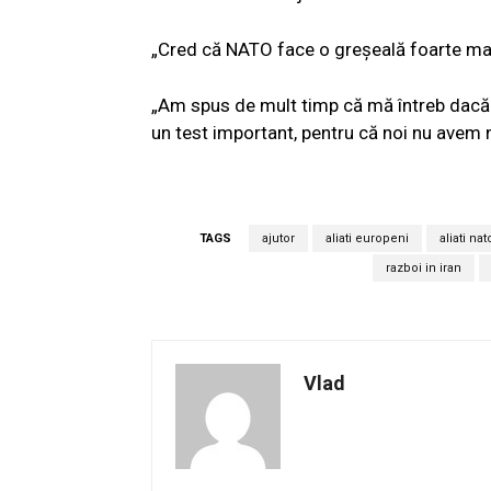
„Cred că NATO face o greșeală foarte mar
„Am spus de mult timp că mă întreb dacă 
un test important, pentru că noi nu avem ne
TAGS
ajutor
aliati europeni
aliati nat
razboi in iran
Vlad