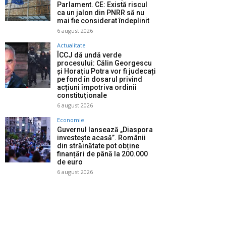
Parlament. CE: Există riscul
ca un jalon din PNRR să nu
mai fie considerat îndeplinit
6 august 2026
Actualitate
ÎCCJ dă undă verde
procesului: Călin Georgescu
și Horațiu Potra vor fi judecați
pe fond în dosarul privind
acțiuni împotriva ordinii
constituționale
6 august 2026
Economie
Guvernul lansează „Diaspora
investește acasă”. Românii
din străinătate pot obține
finanțări de până la 200.000
de euro
6 august 2026