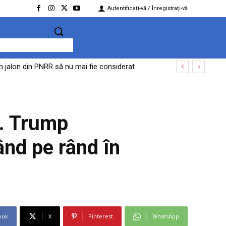
Autentificați-vă / Înregistrați-vă
 jalon din PNRR să nu mai fie considerat
 dosarul privind acțiuni împotriva ordinii
. Trump
ând pe rând în
ook
X
Pinterest
WhatsApp