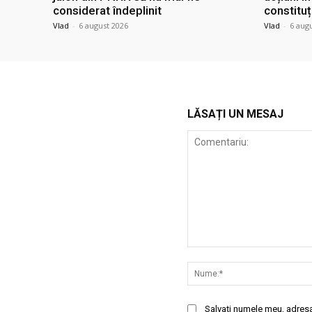
considerat îndeplinit
constituț
Vlad
-
6 august 2026
Vlad
-
6 aug
LĂSAȚI UN MESAJ
Comentariu:
Salvați numele meu, adresa 