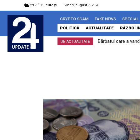
C
29.7
București
vineri, august 7, 2026
CRYPTO SCAM
FAKE NEWS
SPECIAL
POLITICĂ
ACTUALITATE
RĂZBOI Î
Bărbatul care a vand
DE ACTUALITATE