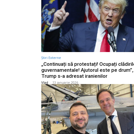
Știri Externe
„Continuați să protestați! Ocupați clădiril
guvernamentale! Ajutorul este pe drum”,
Trump s-a adresat iranienilor
Vlad
-
13 ianuarie 2026