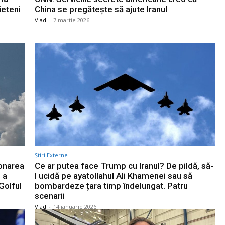
ieteni
China se pregătește să ajute Iranul
Vlad
-
7 martie 2026
Știri Externe
ionarea
Ce ar putea face Trump cu Iranul? De pildă, să-
 a
l ucidă pe ayatollahul Ali Khamenei sau să
Golful
bombardeze țara timp îndelungat. Patru
scenarii
Vlad
-
14 ianuarie 2026