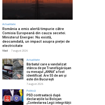
Actualitate
România a emis alertă timpurie către
Comisia Europeană din cauza secetei.
Ministerul Energiei: Nu există,
deocamdată, un impact asupra pieței de
electricitate
Vlad
-
7 august 2026
Actualitate
Bărbatul care a vandalizat
stânca de pe Transfăgărășan
cu mesajul „ANNA” a fost
identificat. Are 55 de ani și
este din București
7 august 2026
Politică
PSD contraatacă după
declarațiile lui Bolojan:
„Contestarea Legii integrității