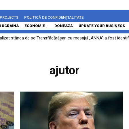
 PROJECTS
POLITICĂ DE CONFIDENȚIALITATE
N UCRAINA
ECONOMIE
DONEAZĂ
UPDATE YOUR BUSINESS
alizat stânca de pe Transfăgărășan cu mesajul „ANNA” a fost identific
ajutor