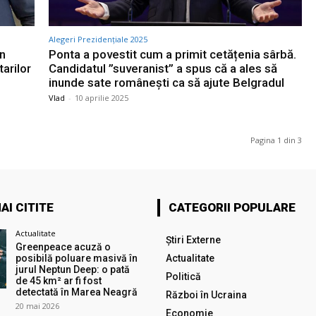
Alegeri Prezidențiale 2025
in
Ponta a povestit cum a primit cetățenia sârbă.
tarilor
Candidatul ”suveranist” a spus că a ales să
inunde sate românești ca să ajute Belgradul
Vlad
-
10 aprilie 2025
Pagina 1 din 3
AI CITITE
CATEGORII POPULARE
Actualitate
Știri Externe
Greenpeace acuză o
posibilă poluare masivă în
Actualitate
jurul Neptun Deep: o pată
Politică
de 45 km² ar fi fost
detectată în Marea Neagră
Război în Ucraina
20 mai 2026
Economie