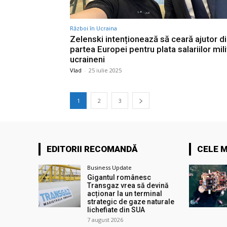
Război în Ucraina
Zelenski intenționează să ceară ajutor d
partea Europei pentru plata salariilor mili
ucraineni
Vlad
-
25 iulie 2025
1
2
3
EDITORII RECOMANDĂ
CELE M
Business Update
Gigantul românesc
Transgaz vrea să devină
acționar la un terminal
strategic de gaze naturale
lichefiate din SUA
7 august 2026