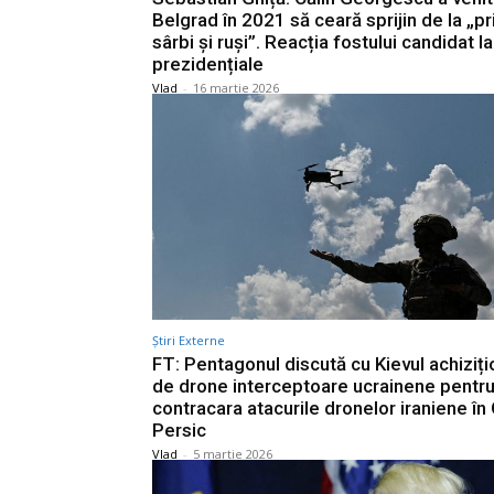
Belgrad în 2021 să ceară sprijin de la „pr
sârbi și ruși”. Reacția fostului candidat la
prezidențiale
Vlad
-
16 martie 2026
Știri Externe
FT: Pentagonul discută cu Kievul achiziț
de drone interceptoare ucrainene pentru
contracara atacurile dronelor iraniene în 
Persic
Vlad
-
5 martie 2026