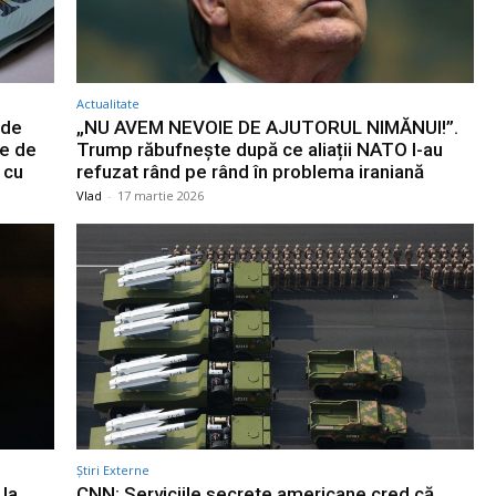
Actualitate
 de
„NU AVEM NEVOIE DE AJUTORUL NIMĂNUI!”.
ne de
Trump răbufnește după ce aliații NATO l-au
 cu
refuzat rând pe rând în problema iraniană
Vlad
-
17 martie 2026
Știri Externe
 la
CNN: Serviciile secrete americane cred că