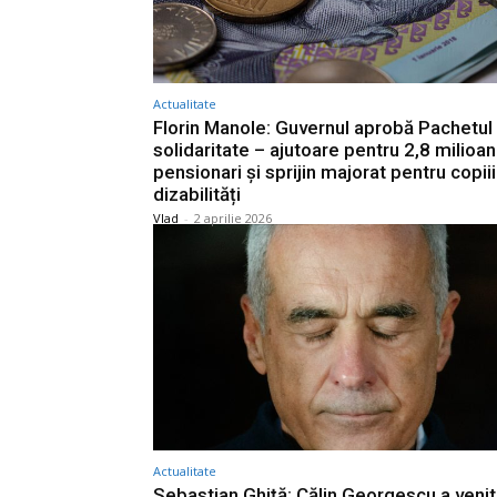
Actualitate
Florin Manole: Guvernul aprobă Pachetul
solidaritate – ajutoare pentru 2,8 milioa
pensionari și sprijin majorat pentru copiii
dizabilități
Vlad
-
2 aprilie 2026
Actualitate
Sebastian Ghiță: Călin Georgescu a venit