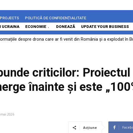
 PROJECTS
POLITICĂ DE CONFIDENȚIALITATE
N UCRAINA
ECONOMIE
DONEAZĂ
UPDATE YOUR BUSINESS
mațiile despre drona care ar fi venit din România și a explodat în Bu
urniza Ucrainei rachete Patriot în fiecare lună
.
unde criticilor: Proiectul
erge înainte și este „10
 mai 2026
Faceb
Acțiune