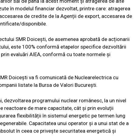
onarilor săi de până la acest moment și atragerea de alte
ute în modelul financiar dezvoltat, printre care: atragerea
, accesarea de credite de la Agenții de export, accesarea de
entificate/disponibile.
iectului SMR Doicești, de asemenea aprobată de acționarii
tului, este 100% conformă etapelor specifice dezvoltării
t prin evaluări AIEA, conformă cu toate normele și
 SMR Doicești va fi comunicată de Nuclearelectrica cu
ompanii listate la Bursa de Valori București.
ni, dezvoltarea programului nuclear românesc, la un nivel
 reactoare de mare capacitate, cât și prin evoluții
rarea flexibilității în sistemul energetic pe termen lung
regenerabile. Capacitatea unui operator și a unui stat de a
bsolut în ceea ce privește securitatea energetică și