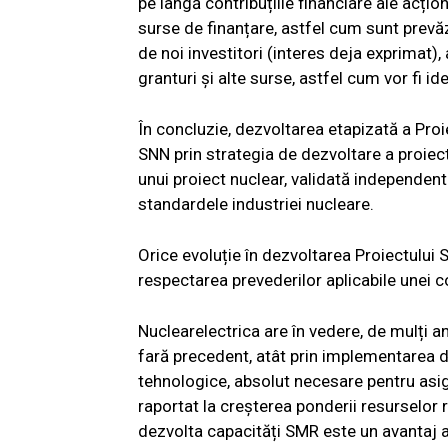
pe lângă contribuțiile financiare ale acți
surse de finanțare, astfel cum sunt prevăz
de noi investitori (interes deja exprimat)
granturi și alte surse, astfel cum vor fi id
În concluzie, dezvoltarea etapizată a Pro
SNN prin strategia de dezvoltare a proiec
unui proiect nuclear, validată independen
standardele industriei nucleare.
Orice evoluție în dezvoltarea Proiectului
respectarea prevederilor aplicabile unei c
Nuclearelectrica are în vedere, de mulți a
fară precedent, atât prin implementarea de
tehnologice, absolut necesare pentru asigu
raportat la creșterea ponderii resurselor 
dezvolta capacități SMR este un avantaj a