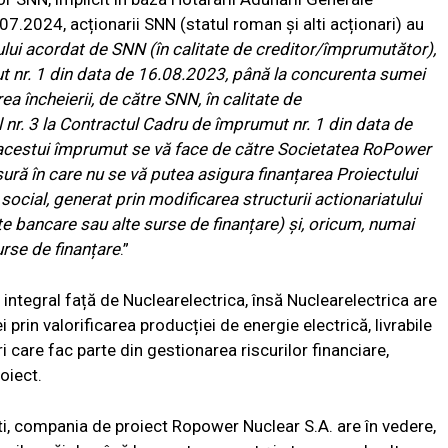
07.2024, acționarii SNN (statul roman și alti acționari) au
ui acordat de SNN (în calitate de creditor/împrumutător),
t nr. 1 din data de 16.08.2023, până la concurenta sumei
 încheierii, de către SNN, în calitate de
 nr. 3 la Contractul Cadru de împrumut nr. 1 din data de
acestui împrumut se vă face de către Societatea RoPower
ră în care nu se vă putea asigura finanțarea Proiectului
social, generat prin modificarea structurii actionariatului
 bancare sau alte surse de finanțare) și, oricum, numai
urse de finanțare
.”
integral față de Nuclearelectrica, însă Nuclearelectrica are
rin valorificarea producției de energie electrică, livrabile
i care fac parte din gestionarea riscurilor financiare,
oiect.
i, compania de proiect Ropower Nuclear S.A. are în vedere,