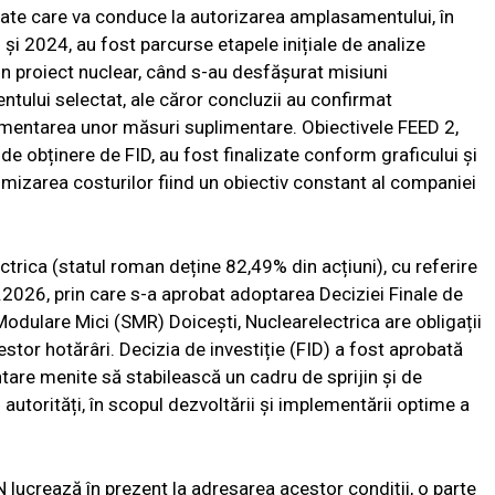
liate care va conduce la autorizarea amplasamentului, în
și 2024, au fost parcurse etapele inițiale de analize
-un proiect nuclear, când s-au desfășurat misiuni
ului selectat, ale căror concluzii au confirmat
ementarea unor măsuri suplimentare. Obiectivele FEED 2,
de obținere de FID, au fost finalizate conform graficului și
imizarea costurilor fiind un obiectiv constant al companiei
ctrica (statul roman deține 82,49% din acțiuni), cu referire
2.2026, prin care s-a aprobat adoptarea Deciziei Finale de
 Modulare Mici (SMR) Doicești, Nuclearelectrica are obligații
estor hotărâri. Decizia de investiție (FID) a fost aprobată
tare menite să stabilească un cadru de sprijin și de
i autorități, în scopul dezvoltării și implementării optime a
 lucrează în prezent la adresarea acestor condiții, o parte