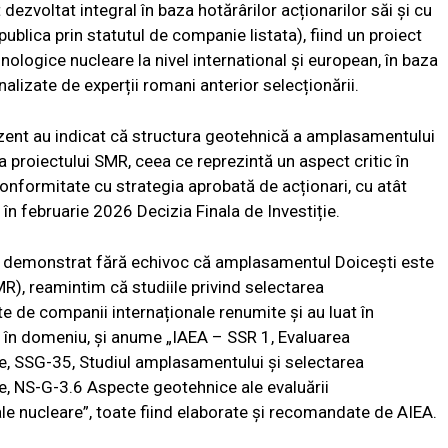
ezvoltat integral în baza hotărârilor acționarilor săi și cu
ublica prin statutul de companie listata), fiind un proiect
ehnologice nucleare la nivel international și european, în baza
nalizate de experții romani anterior selecționării.
ezent au indicat că structura geotehnică a amplasamentului
 proiectului SMR, ceea ce reprezintă un aspect critic în
conformitate cu strategia aprobată de acționari, cu atât
în februarie 2026 Decizia Finala de Investiție.
 au demonstrat fără echivoc că amplasamentul Doicești este
R), reamintim că studiile privind selectarea
e de companii internaționale renumite și au luat în
e în domeniu, și anume „IAEA – SSR 1, Evaluarea
re, SSG-35, Studiul amplasamentului și selectarea
e, NS-G-3.6 Aspecte geotehnice ale evaluării
le nucleare”, toate fiind elaborate și recomandate de AIEA.