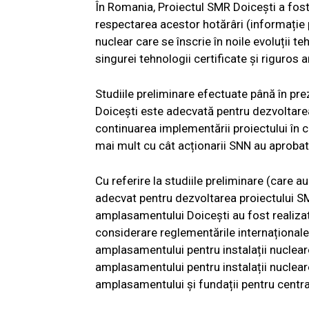
În Romania, Proiectul SMR Doicești a fost d
respectarea acestor hotărâri (informație p
nuclear care se înscrie în noile evoluții t
singurei tehnologii certificate și riguros a
Studiile preliminare efectuate până în pr
Doicești este adecvată pentru dezvoltarea
continuarea implementării proiectului în 
mai mult cu cât acționarii SNN au aprobat 
Cu referire la studiile preliminare (care
adecvat pentru dezvoltarea proiectului SM
amplasamentului Doicești au fost realizat
considerare reglementările internațional
amplasamentului pentru instalații nuclea
amplasamentului pentru instalații nuclear
amplasamentului și fundații pentru centra