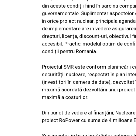
din aceste condiții fiind în sarcina compani
guvernamentale. Suplimentar aspectelor de
în orice proiect nuclear, principala agend
de implementare are în vedere asigurarea f
drepturi, licențe, discount-uri, obiectivul 
accesibil. Practic, modelul optim de conf
condiții pentru Romania.
Proiectul SMR este conform planificării c
securității nucleare, respectat în plan inte
(investitori în camera de date), dezvoltat
maximă acordată dezvoltării unui proiect r
maximă a costurilor.
Din punct de vedere al finanțării, Nucleare
proiect RoPower cu suma de 4 milioane E
Suplimentar, în baza hotărârilor acționaril