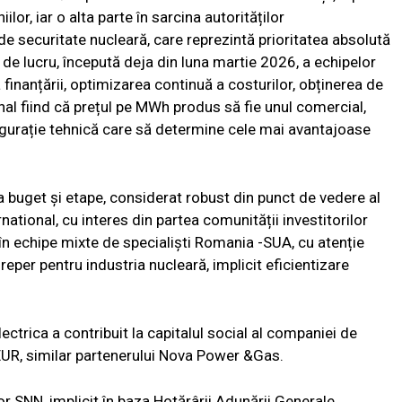
ilor, iar o alta parte în sarcina autorităților
 securitate nucleară, care reprezintă prioritatea absolută
a de lucru, începută deja din luna martie 2026, a echipelor
inanțării, optimizarea continuă a costurilor, obținerea de
final fiind că prețul pe MWh produs să fie unul comercial,
igurație tehnică care să determine cele mai avantajoase
a buget și etape, considerat robust din punct de vedere al
rnational, cu interes din partea comunității investitorilor
 în echipe mixte de specialiști Romania -SUA, cu atenție
eper pentru industria nucleară, implicit eficientizare
lectrica a contribuit la capitalul social al companiei de
UR, similar partenerului Nova Power &Gas.
or SNN, implicit în baza Hotărârii Adunării Generale