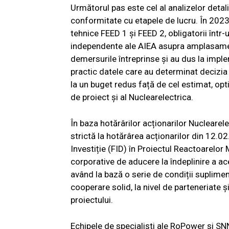
Următorul pas este cel al analizelor deta
conformitate cu etapele de lucru. În 2023 
tehnice FEED 1 și FEED 2, obligatorii într
independente ale AIEA asupra amplasament
demersurile întreprinse și au dus la impl
practic datele care au determinat decizia 
la un buget redus față de cel estimat, opt
de proiect și al Nuclearelectrica.
În baza hotărârilor acționarilor Nuclearele
strictă la hotărârea acționarilor din 12.0
Investiție (FID) în Proiectul Reactoarelor
corporative de aducere la îndeplinire a ac
având la bază o serie de condiții suplimen
cooperare solid, la nivel de parteneriate ș
proiectului.
Echipele de specialiști ale RoPower și SNN