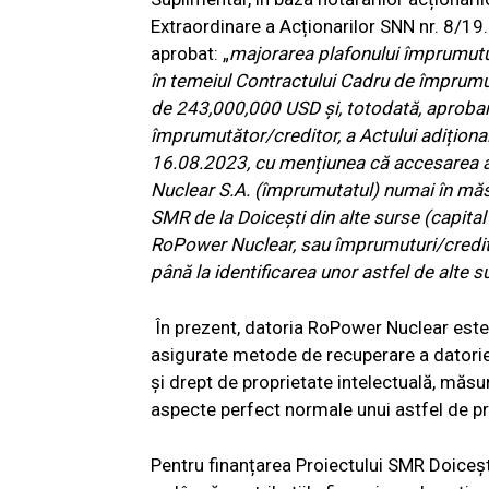
Extraordinare a Acționarilor SNN nr. 8/19.
aprobat: „
majorarea plafonului împrumutul
în temeiul Contractului Cadru de împrumu
de 243,000,000 USD și, totodată, aprobarea
împrumutător/creditor, a Actului adițional
16.08.2023, cu mențiunea că accesarea 
Nuclear S.A. (împrumutatul) numai în măsu
SMR de la Doicești din alte surse (capital 
RoPower Nuclear, sau împrumuturi/credite
până la identificarea unor astfel de alte s
În prezent, datoria RoPower Nuclear este 
asigurate metode de recuperare a datoriei p
și drept de proprietate intelectuală, măsur
aspecte perfect normale unui astfel de pr
Pentru finanțarea Proiectului SMR Doiceșt