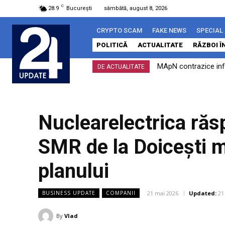
C
28.9
București
sâmbătă, august 8, 2026
CRYPTO SCAM
FAKE NEWS
SPECIAL
POLITICĂ
ACTUALITATE
RĂZBOI Î
MApN contrazice infor
Zelenski: SUA va f
DE ACTUALITATE
încălcare a spațiului..
Nuclearelectrica răsp
SMR de la Doicești m
planului
21 mai 2026
Updated:
21
BUSINESS UPDATE
COMPANII
By
Vlad