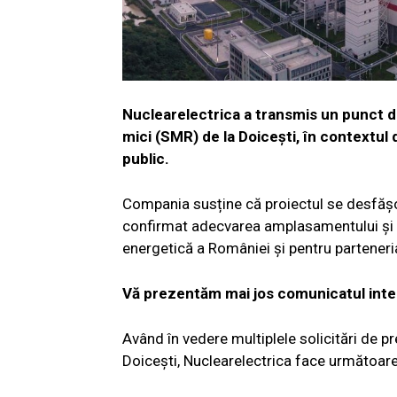
Nuclearelectrica a transmis un punct d
mici (SMR) de la Doicești, în contextul 
public.
Compania susține că proiectul se desfășo
confirmat adecvarea amplasamentului și c
energetică a României și pentru parteneria
Vă prezentăm mai jos comunicatul integ
Având în vedere multiplele solicitări de 
Doicești, Nuclearelectrica face următoarel