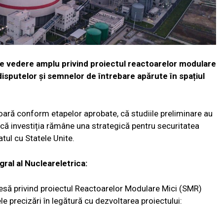
e vedere amplu privind proiectul reactoarelor modulare
disputelor și semnelor de întrebare apărute în spațiul
ară conform etapelor aprobate, că studiile preliminare au
ă investiția rămâne una strategică pentru securitatea
tul cu Statele Unite.
ral al Nucleareletrica:
presă privind proiectul Reactoarelor Modulare Mici (SMR)
e precizări în legătură cu dezvoltarea proiectului: