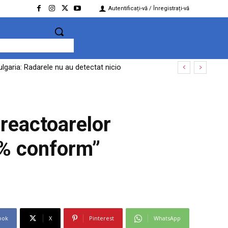
Autentificați-vă / Înregistrați-vă
lgaria: Radarele nu au detectat nicio
 reactoarelor
0% conform”
ook
X
Pinterest
WhatsApp