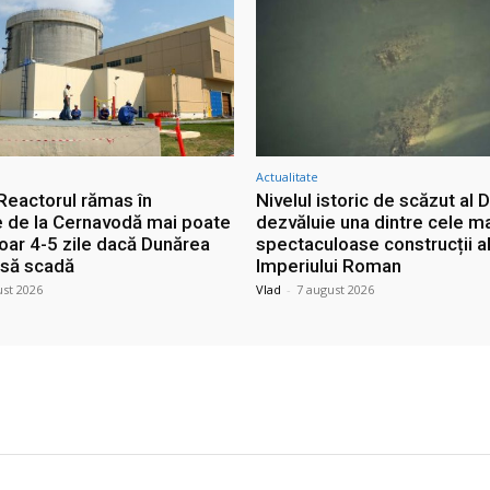
Actualitate
 Reactorul rămas în
Nivelul istoric de scăzut al D
e de la Cernavodă mai poate
dezvăluie una dintre cele m
doar 4-5 zile dacă Dunărea
spectaculoase construcții a
 să scadă
Imperiului Roman
ust 2026
Vlad
-
7 august 2026