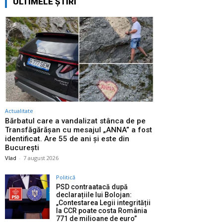
ULTIMELE ȘTIRI
Actualitate
Bărbatul care a vandalizat stânca de pe
Transfăgărășan cu mesajul „ANNA” a fost
identificat. Are 55 de ani și este din
București
Vlad
-
7 august 2026
Politică
PSD contraatacă după
declarațiile lui Bolojan:
„Contestarea Legii integrității
la CCR poate costa România
771 de milioane de euro”