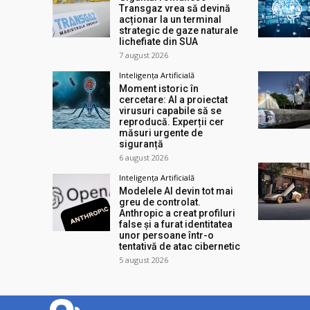
Transgaz vrea să devină
acționar la un terminal
strategic de gaze naturale
lichefiate din SUA
7 august 2026
Inteligența Artificială
Moment istoric în
cercetare: AI a proiectat
virusuri capabile să se
reproducă. Experții cer
măsuri urgente de
siguranță
6 august 2026
Inteligența Artificială
Modelele AI devin tot mai
greu de controlat.
Anthropic a creat profiluri
false și a furat identitatea
unor persoane într-o
tentativă de atac cibernetic
5 august 2026