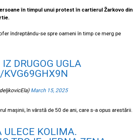
persoane în timpul unui protest în cartierul Žarkovo din
rtie.
ofer îndreptându-se spre oameni în timp ce merg pe
 IZ DRUGOG UGLA
M/KVG69GHX9N
deljkovicEla)
March 15, 2025
erul mașinii, în vârstă de 50 de ani, care s-a opus arestării.
 ULECE KOLIMA.