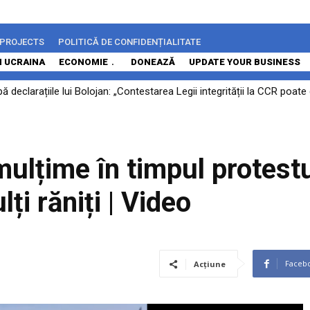
 PROJECTS
POLITICĂ DE CONFIDENȚIALITATE
N UCRAINA
ECONOMIE
DONEAZĂ
UPDATE YOUR BUSINESS
 declarațiile lui Bolojan: „Contestarea Legii integrității la CCR poa
mulțime în timpul protestu
ți răniți | Video
Faceb
Acțiune