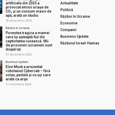
artificiale din 2025 a
Actualitate
provocat emisii uriașe de
Politică
CO₂ și un consum masiv de
apă, arată un studiu
Război în Ucraina
18 decembrie 2025
Economie
Război în Ucraina
Companii
Povestea tragica a mamei
Business Update
care își așteaptă fiul din
captivitatea rusească. Mii
Războiul Israel-Hamas
de prizonieri ucraineni sunt
dispăruți
21 decembrie 2023
Business Update
Elon Musk a prezentat
robotaxiul Cyberсab – fără
volan, pedale și cu uși care
arată ca aripi
11 octombrie 2024