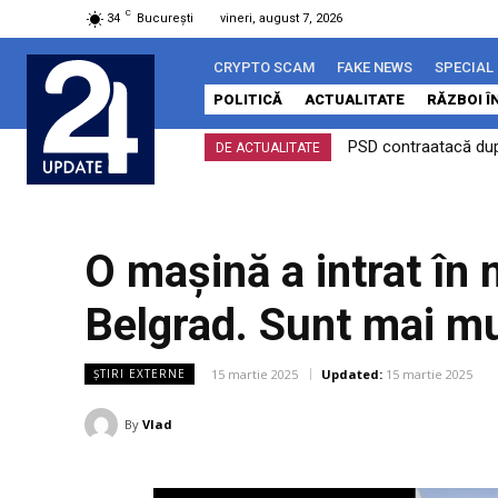
C
34
București
vineri, august 7, 2026
CRYPTO SCAM
FAKE NEWS
SPECIAL
POLITICĂ
ACTUALITATE
RĂZBOI Î
PSD contraatacă după
DE ACTUALITATE
O mașină a intrat în 
Belgrad. Sunt mai mul
15 martie 2025
Updated:
15 martie 2025
ȘTIRI EXTERNE
By
Vlad