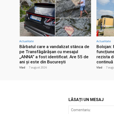
Actualitate
Actualitate
Bărbatul care a vandalizat stânca de
Bolojan:
pe Transfăgărășan cu mesajul
funcțiun
„ANNA” a fost identificat. Are 55 de
rezista 
ani și este din București
continuă
Vlad
-
7 august 2026
Vlad
-
7 aug
LĂSAȚI UN MESAJ