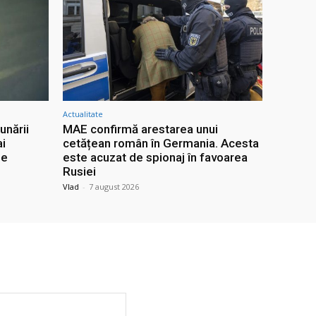
Actualitate
unării
MAE confirmă arestarea unui
ai
cetățean român în Germania. Acesta
le
este acuzat de spionaj în favoarea
Rusiei
Vlad
-
7 august 2026