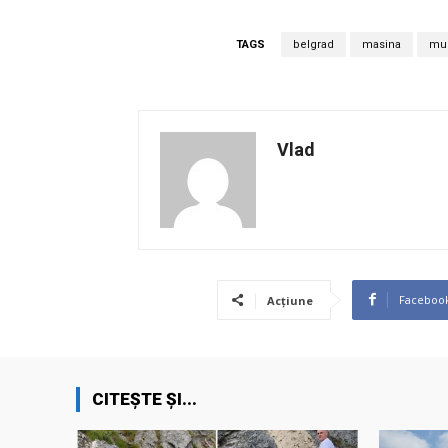
TAGS
belgrad
masina
mul
Vlad
Faceboo
Acțiune
CITEȘTE ȘI...