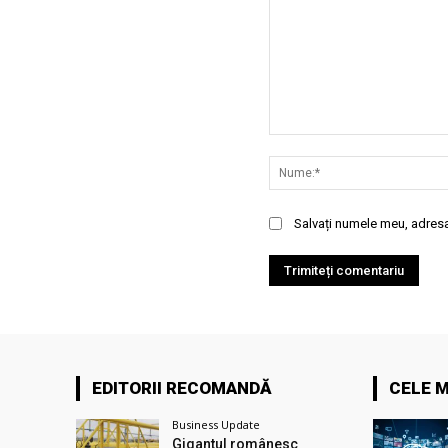
Comentariu:
Salvați numele meu, adresa 
EDITORII RECOMANDĂ
CELE M
Business Update
Gigantul românesc