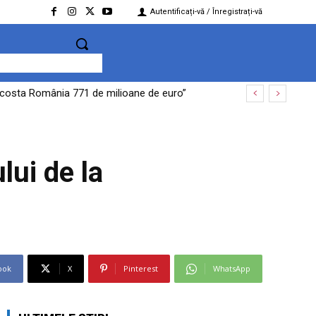
Autentificați-vă / Înregistrați-vă
te costa România 771 de milioane de euro”
lui de la
ook
X
Pinterest
WhatsApp