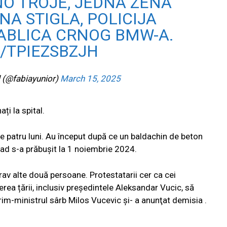
O TROJE, JEDNA ZENA
NA STIGLA, POLICIJA
ABLICA CRNOG BMW-A.
/TPIEZSBZJH
l (@fabiayunior)
March 15, 2025
ți la spital.
de patru luni. Au început după ce un baldachin de beton
 Sad s-a prăbușit la 1 noiembrie 2024.
rav alte două persoane. Protestatarii cer ca cei
erea țării, inclusiv președintele Aleksandar Vucic, să
prim-ministrul sârb Milos Vucevic şi- a anunţat demisia .