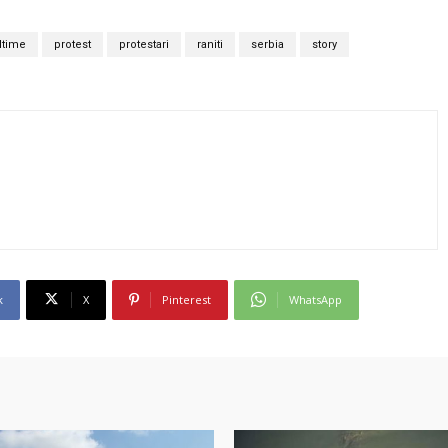
time
protest
protestari
raniti
serbia
story
k
X
Pinterest
WhatsApp