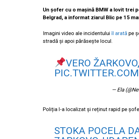
Un șofer cu o ma
șină BMW a lovit trei 
Belgrad, a informat ziarul Blic pe 15 ma
Imagini video ale incidentului
îl arată
pe ș
stradă și apoi părăsește locul.
VERO ŽARKOVO,
PIC.TWITTER.CO
— Ela (@Ne
Poliția l-a localizat și reținut rapid pe șof
STOKA POCELA DA