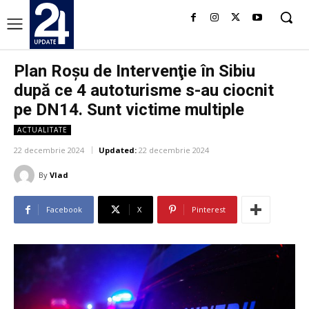
Plan Roşu de Intervenţie în Sibiu
după ce 4 autoturisme s-au ciocnit
pe DN14. Sunt victime multiple
ACTUALITATE
22 decembrie 2024
Updated:
22 decembrie 2024
By
Vlad
Facebook
X
Pinterest