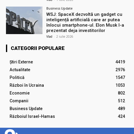
Business Update
WSJ: SpaceX dezvoltă un gadget cu
inteligență artificială care ar putea
înlocui smartphone-ul. Elon Musk l-a
prezentat deja investitorilor
Vlad
-
2 iulie 2026
CATEGORII POPULARE
Știri Externe
4419
Actualitate
2976
Politică
1547
Război în Ucraina
1053
Economie
802
Companii
512
Business Update
489
Războiul Israel-Hamas
424