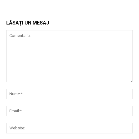
LĂSAȚI UN MESAJ
Comentariu:
Nu
Ema
Web