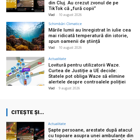
din Cluj. Au crezut zvonul de pe
TikTok că „fură copii”
Vlad
-
10 august 2026
Schimbări Climatice
Mările lumii au înregistrat în iulie cea
mai ridicată temperatură din istorie,
spun oamenii de știință
Vlad
-
10 august 2026
Actualitate
Lovitură pentru utilizatorii Waze.
Curtea de Justiție a UE decide:
Statele pot obliga Waze să elimine
alertele despre controalele poliției
Vlad
-
9 august 2026
CITEȘTE ȘI...
Actualitate
Șapte persoane, arestate după atacul
cu topoare asupra unei ambulanțe din