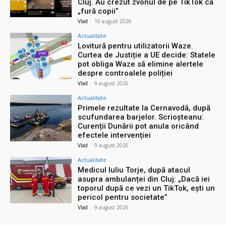
Cluj. Au crezut zvonul de pe TikTok că
„fură copii”
Vlad
-
10 august 2026
Actualitate
Lovitură pentru utilizatorii Waze.
Curtea de Justiție a UE decide: Statele
pot obliga Waze să elimine alertele
despre controalele poliției
Vlad
-
9 august 2026
Actualitate
Primele rezultate la Cernavodă, după
scufundarea barjelor. Scrioșteanu:
Curenții Dunării pot anula oricând
efectele intervenției
Vlad
-
9 august 2026
Actualitate
Medicul Iuliu Torje, după atacul
asupra ambulanței din Cluj: „Dacă iei
toporul după ce vezi un TikTok, ești un
pericol pentru societate”
Vlad
-
9 august 2026