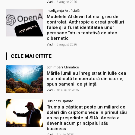
Vlad
-
6 august 2026
Inteligența Artificială
Modelele AI devin tot mai greu de
controlat. Anthropic a creat profiluri
false și a furat identitatea unor
persoane într-o tentativă de atac
cibernetic
Vlad
-
5 august 2026
CELE MAI CITITE
Schimbări Climatice
Mările lumii au înregistrat în iulie cea
mai ridicată temperatură din istorie,
spun oamenii de știință
Vlad
-
10 august 2026
Business Update
Trump a câștigat peste un miliard de
dolari din criptomonede în primul său
an ca președinte al SUA. Acesta a
devenit acum principalul său
business
Vlad
-
1 iulie 2026