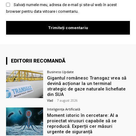
Salvați numele meu, adresa de e-mail și site-ul web în acest
browser pentru data viitoare i comentariu.
EDITORII RECOMANDĂ
Business Update
Gigantul românesc Transgaz vrea să
devină acționar la un terminal
strategic de gaze naturale lichefiate
din SUA
Vlad
-
7 august 2026
Inteligența Artificială
Moment istoric în cercetare: AI a
proiectat virusuri capabile să se
reproducă. Experții cer măsuri
urgente de siguranță