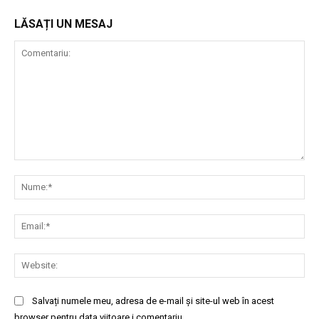
LĂSAȚI UN MESAJ
Comentariu:
Nu
Ema
Web
Salvați numele meu, adresa de e-mail și site-ul web în acest
browser pentru data viitoare i comentariu.