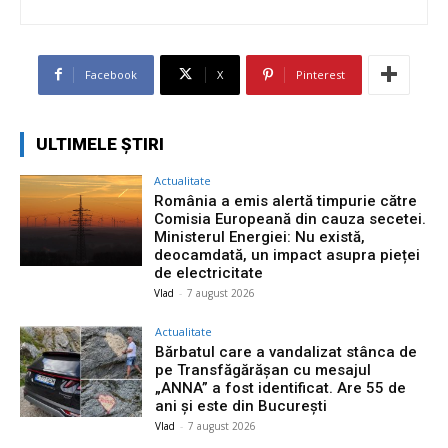
Facebook
X
Pinterest
ULTIMELE ȘTIRI
Actualitate
România a emis alertă timpurie către
Comisia Europeană din cauza secetei.
Ministerul Energiei: Nu există,
deocamdată, un impact asupra pieței
de electricitate
Vlad
-
7 august 2026
Actualitate
Bărbatul care a vandalizat stânca de
pe Transfăgărășan cu mesajul
„ANNA” a fost identificat. Are 55 de
ani și este din București
Vlad
-
7 august 2026