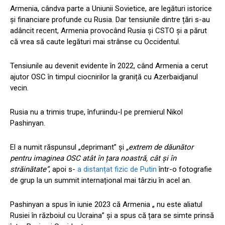
Armenia, cândva parte a Uniunii Sovietice, are legături istorice
și financiare profunde cu Rusia. Dar tensiunile dintre țări s-au
adâncit recent, Armenia provocând Rusia și CSTO și a părut
că vrea să caute legături mai strânse cu Occidentul.
Tensiunile au devenit evidente în 2022, când Armenia a cerut
ajutor OSC în timpul ciocnirilor la graniță cu Azerbaidjanul
vecin.
Rusia nu a trimis trupe, înfuriindu-l pe premierul Nikol
Pashinyan.
El a numit răspunsul „deprimant” și
„extrem de dăunător
pentru imaginea OSC atât în
ț
ara noastr
ă
, c
â
t
ș
i
î
n
str
ă
in
ă
tate
”
, apoi s-
a distanțat fizic de Putin
într-o fotografie
de grup la un summit internațional mai târziu în acel an.
Pashinyan a spus în iunie 2023 că Armenia „ nu este aliatul
Rusiei în războiul cu Ucraina” și a spus că țara se simte prinsă