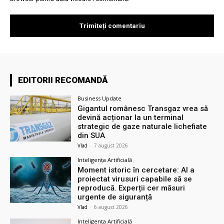
EDITORII RECOMANDĂ
Business Update
Gigantul românesc Transgaz vrea să
devină acționar la un terminal
strategic de gaze naturale lichefiate
din SUA
Vlad
-
7 august 2026
Inteligența Artificială
Moment istoric în cercetare: AI a
proiectat virusuri capabile să se
reproducă. Experții cer măsuri
urgente de siguranță
Vlad
-
6 august 2026
Inteligența Artificială