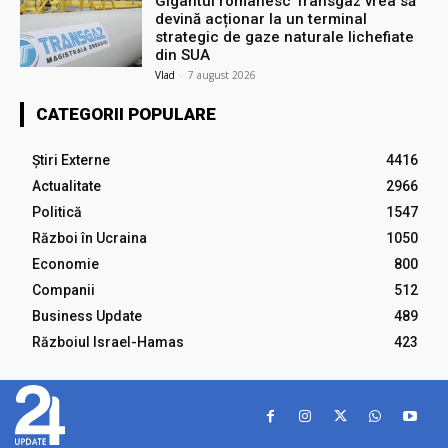
Gigantul românesc Transgaz vrea să
devină acționar la un terminal
strategic de gaze naturale lichefiate
din SUA
Vlad
-
7 august 2026
CATEGORII POPULARE
Știri Externe
4416
Actualitate
2966
Politică
1547
Război în Ucraina
1050
Economie
800
Companii
512
Business Update
489
Războiul Israel-Hamas
423