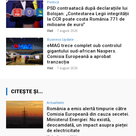
Politică
PSD contraatacă după declarațiile lui
Bolojan: „Contestarea Legii integrității
la CCR poate costa România 771 de
milioane de euro”
Vlad
-
7 august 2026
Business Update
eMAG trece complet sub controlul
gigantului sud-african Naspers.
Comisia Europeană a aprobat
tranzacția
Vlad
-
7 august 2026
CITEȘTE ȘI...
Actualitate
România a emis alertă timpurie către
Comisia Europeană din cauza secetei.
Ministerul Energiei: Nu există,
deocamdată, un impact asupra pieței
de electricitate