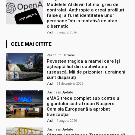
Modelele AI devin tot mai greu de
controlat. Anthropic a creat profiluri
false și a furat identitatea unor
persoane într-o tentativă de atac
cibernetic
Vlad
-
5 august 2026
CELE MAI CITITE
Război în Ucraina
Povestea tragica a mamei care își
așteaptă fiul din captivitatea
rusească. Mii de prizonieri ucraineni
sunt dispăruți
Vlad
-
21 decembrie 2023
Business Update
eMAG trece complet sub controlul
gigantului sud-african Naspers.
Comisia Europeană a aprobat
tranzacția
Vlad
-
7 august 2026
Business Update