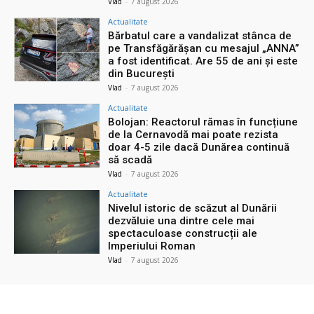
Vlad
-
7 august 2026
Actualitate
Bărbatul care a vandalizat stânca de
pe Transfăgărășan cu mesajul „ANNA”
a fost identificat. Are 55 de ani și este
din București
Vlad
-
7 august 2026
Actualitate
Bolojan: Reactorul rămas în funcțiune
de la Cernavodă mai poate rezista
doar 4-5 zile dacă Dunărea continuă
să scadă
Vlad
-
7 august 2026
Actualitate
Nivelul istoric de scăzut al Dunării
dezvăluie una dintre cele mai
spectaculoase construcții ale
Imperiului Roman
Vlad
-
7 august 2026