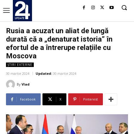
Rusia a acuzat un aliat de lungă
durată că a „denaturat istoria” în
efortul de a întrerupe relațiile cu
Moscova
ȘTIRI EXTERNE
30 martie 2024
Updated:
30 martie 2024
By
Vlad
Facebook
X
Pinterest