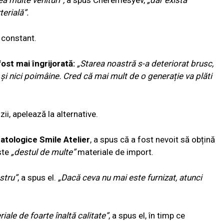
a multe venituri”,
a spus Cheremesyev,
„dar există
erială”.
 constant.
ost mai îngrijorată:
„Starea noastră s-a deteriorat brusc,
 și nici poimâine. Cred că mai mult de o generație va plăti
ii, apelează la alternative.
matologice Smile Atelier
, a spus că a fost nevoit să obțină
ește
„destul de multe”
materiale de import.
stru”
, a spus el.
„Dacă ceva nu mai este furnizat, atunci
iale de foarte înaltă calitate”
, a spus el, în timp ce