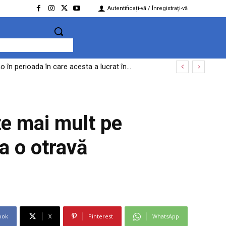
Autentificați-vă / Înregistrați-vă
în perioada în care acesta a lucrat în...
ște despre un aparat ucrainean de tip „Maya”
te mai mult pe
a o otravă
ook
X
Pinterest
WhatsApp