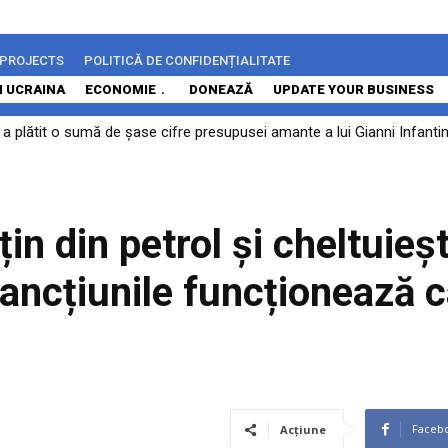
 PROJECTS
POLITICĂ DE CONFIDENȚIALITATE
N UCRAINA
ECONOMIE
DONEAZĂ
UPDATE YOUR BUSINESS
 plătit o sumă de șase cifre presupusei amante a lui Gianni Infantino 
 nu a vizat Bulgaria, după explozia unei drone la graniță. Sofia vorbe
in din petrol și cheltuieș
ancțiunile funcționează c
Faceb
Acțiune