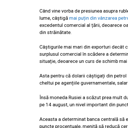
Când vine vorba de presiunea asupra rublei
lume, câștigă
mai puțin din vânzarea petro
excedentul comercial al țării, deoarece 
din străinătate.
Câștigurile mai mari din exporturi decât ce
surplusul comercial în scădere a determ
situație, deoarece un curs de schimb mai s
Asta pentru că dolarii câștigați din petro
cheltui pe agențiile guvernamentale, salari
Însă moneda Rusiei a scăzut prea mult du
pe 14 august, un nivel important din punc
Aceasta a determinat banca centrală să e
puncte procentuale, menită să reducă cer