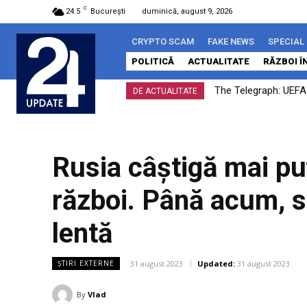
C
24.5
București
duminică, august 9, 2026
CRYPTO SCAM
FAKE NEWS
SPECIAL
POLITICĂ
ACTUALITATE
RĂZBOI Î
The Telegraph: UEFA a
Kievul susține că
DE ACTUALITATE
Rusia câștigă mai puț
război. Până acum, s
lentă
31 august 2023
Updated:
31 august 2023
ȘTIRI EXTERNE
By
Vlad