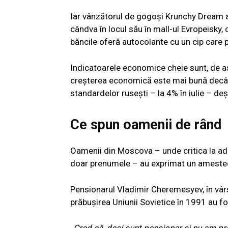
Iar vânzătorul de gogoși Krunchy Dream a
cândva în locul său în mall-ul Evropeisky, 
băncile oferă autocolante cu un cip care p
Indicatoarele economice cheie sunt, de a
creșterea economică este mai bună decât 
standardelor rusești – la 4% în iulie – d
Ce spun oamenii de rând
Oamenii din Moscova – unde critica la adr
doar prenumele – au exprimat un amest
Pensionarul Vladimir Cheremesyev, în vârs
prăbușirea Uniunii Sovietice în 1991 au f