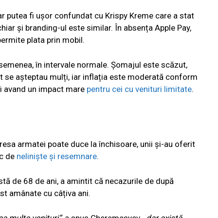
r putea fi ușor confundat cu Krispy Kreme care a stat
chiar și branding-ul este similar. În absența Apple Pay,
ermite plata prin mobil.
semenea, în intervale normale. Șomajul este scăzut,
se așteptau mulți, iar inflația este moderată conform
eși avand un impact mare
pentru cei cu venituri limitate
.
esa armatei poate duce la închisoare, unii și-au oferit
ec de
neliniște și resemnare
.
tă de 68 de ani, a amintit că necazurile de după
ost amânate cu câțiva ani.