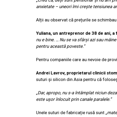
„Cred că, deși sunt pensionar și nu am pre
anxietate – uneori îmi crește tensiunea art
Alții au observat că prețurile se schimbau
Yuliana, un antreprenor de 38 de ani, a f
nu e bine. … Nu se va sfârși azi sau mâine
pentru această poveste.”
Pentru companiile care au nevoie de proviz
Andrei Lavrov, proprietarul clinicii sto
suturi și silicon din Asia pentru că folos
„Dar, apropo, nu s-a întâmplat niciun deza
este ușor înlocuit prin canale paralele.”
Unele suturi de fabricație rusă sunt
„mater