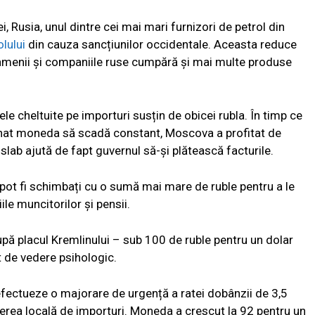
, Rusia, unul dintre cei mai mari furnizori de petrol din
lului
din cauza sancțiunilor occidentale. Aceasta reduce
oamenii și companiile ruse cumpără și mai multe produse
le cheltuite pe importuri susțin de obicei rubla. În timp ce
inat moneda să scadă constant, Moscova a profitat de
lab ajută de fapt guvernul să-și plătească facturile.
l pot fi schimbați cu o sumă mai mare de ruble pentru a le
ile muncitorilor și pensii.
pă placul Kremlinului – sub 100 de ruble pentru un dolar
t de vedere psihologic.
fectueze o majorare de urgență a ratei dobânzii de 3,5
erea locală de importuri. Moneda a crescut la 92 pentru un