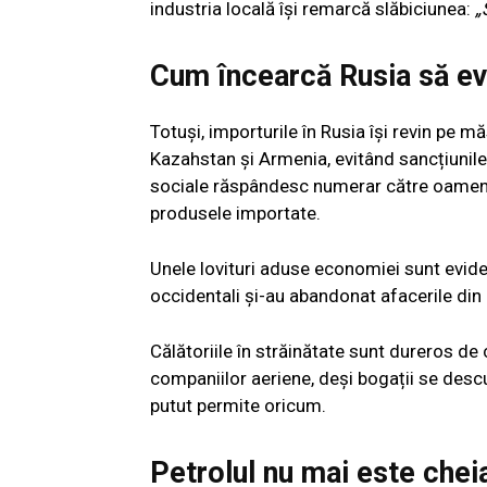
industria locală își remarcă slăbiciunea:
„
Cum încearcă Rusia să evi
Totuși, importurile în Rusia își revin pe mă
Kazahstan și Armenia, evitând sancțiunile
sociale răspândesc numerar către oameni 
produsele importate.
Unele lovituri aduse economiei sunt eviden
occidentali și-au abandonat afacerile din 
Călătoriile în străinătate sunt dureros de c
companiilor aeriene, deși bogații se descu
putut permite oricum.
Petrolul nu mai este chei