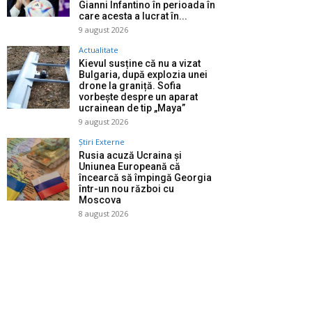
Gianni Infantino în perioada în
care acesta a lucrat în...
9 august 2026
Actualitate
Kievul susține că nu a vizat
Bulgaria, după explozia unei
drone la graniță. Sofia
vorbește despre un aparat
ucrainean de tip „Maya”
9 august 2026
Știri Externe
Rusia acuză Ucraina și
Uniunea Europeană că
încearcă să împingă Georgia
într-un nou război cu
Moscova
8 august 2026