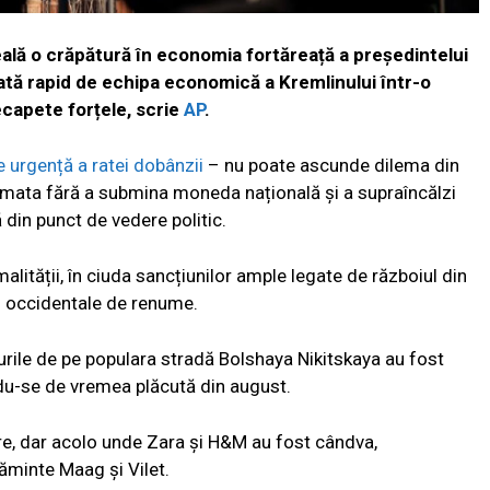
eală o crăpătură în economia fortăreață a președintelui
iată rapid de echipa economică a Kremlinului într-o
ecapete for
țele
, scrie
AP
.
e urgență a ratei dobânzii
– nu poate ascunde dilema din
rmata fără a submina moneda națională și a supraîncălzi
 din punct de vedere politic.
lității, în ciuda sancțiunilor ample legate de războiul din
i occidentale de renume.
arurile de pe populara stradă Bolshaya Nikitskaya au fost
ndu-se de vremea plăcută din august.
re, dar acolo unde Zara și H&M au fost cândva,
minte Maag și Vilet.