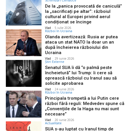
Schimbări Climatice
De la „panica provocată de caniculă”
la „sacrificați pe altar”: războiul
cultural al Europei privind aerul
condiționat se încinge
Vlad
-
5 iulie 2026
Război în Ucraina
Olanda avertizează: Rusia ar putea
ataca un stat NATO la doar un an
după încheierea războiului din
Ucraina
Vlad
-
29 iunie 2026
Știri Externe
Senatul SUA îi dă ”o palmă peste
încheietură” lui Trump: îi cere să
oprească războiul cu Iranul sau să
solicite aprobarea
Vlad
-
24 iunie 2026
Război în Ucraina
Principala trompetă a lui Putin cere
război fără reguli: Medvedev spune că
„Convențiile de la Haga nu mai sunt
necesare”
Vlad
-
20 iunie 2026
Actualitate
SUA s-au luptat cu Iranul timp de