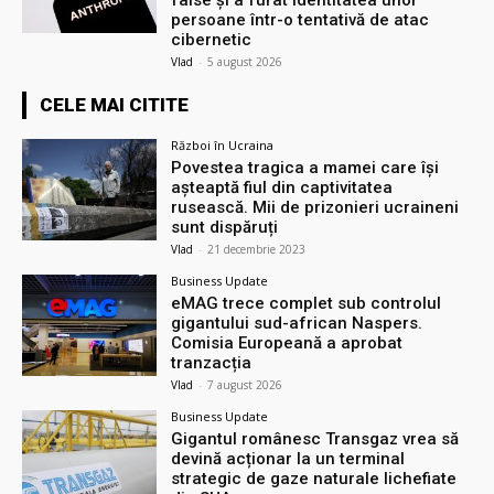
false și a furat identitatea unor
persoane într-o tentativă de atac
cibernetic
Vlad
-
5 august 2026
CELE MAI CITITE
Război în Ucraina
Povestea tragica a mamei care își
așteaptă fiul din captivitatea
rusească. Mii de prizonieri ucraineni
sunt dispăruți
Vlad
-
21 decembrie 2023
Business Update
eMAG trece complet sub controlul
gigantului sud-african Naspers.
Comisia Europeană a aprobat
tranzacția
Vlad
-
7 august 2026
Business Update
Gigantul românesc Transgaz vrea să
devină acționar la un terminal
strategic de gaze naturale lichefiate