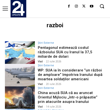
razboi
Știri Externe
Pentagonul estimează costul
războiului SUA cu Iranul la 37,5
miliarde de dolari
Vlad
-
22 iulie 2026
Știri Externe
WP: SUA ia în considerare ”un război
de amploare” împotriva Iranului după
moartea soldaților americani
Vlad
-
20 iulie 2026
Știri Externe
China acuză SUA că au aruncat
Orientul Mijlociu „într-o prăpastie”
prin atacurile asupra Iranului
Vlad
-
14 iulie 2026