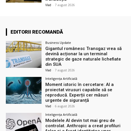
Vlad
-
7 august 2026
EDITORII RECOMANDĂ
Business Update
Gigantul românesc Transgaz vrea să
devină acționar la un terminal
strategic de gaze naturale lichefiate
din SUA
Vlad
-
7 august 2026
Inteligența Artificială
Moment istoric în cercetare: AI a
proiectat virusuri capabile să se
reproducă. Experții cer măsuri
urgente de siguranță
Vlad
-
6 august 2026
Inteligența Artificială
Modelele AI devin tot mai greu de
controlat. Anthropic a creat profiluri