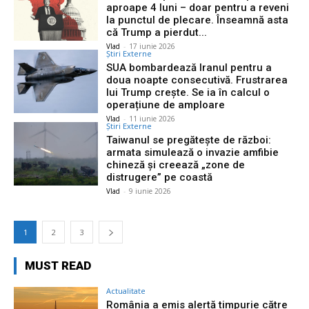
aproape 4 luni – doar pentru a reveni
la punctul de plecare. Înseamnă asta
că Trump a pierdut...
Vlad
-
17 iunie 2026
Știri Externe
SUA bombardează Iranul pentru a
doua noapte consecutivă. Frustrarea
lui Trump crește. Se ia în calcul o
operațiune de amploare
Vlad
-
11 iunie 2026
Știri Externe
Taiwanul se pregătește de război:
armata simulează o invazie amfibie
chineză și creează „zone de
distrugere” pe coastă
Vlad
-
9 iunie 2026
1
2
3
MUST READ
Actualitate
România a emis alertă timpurie către