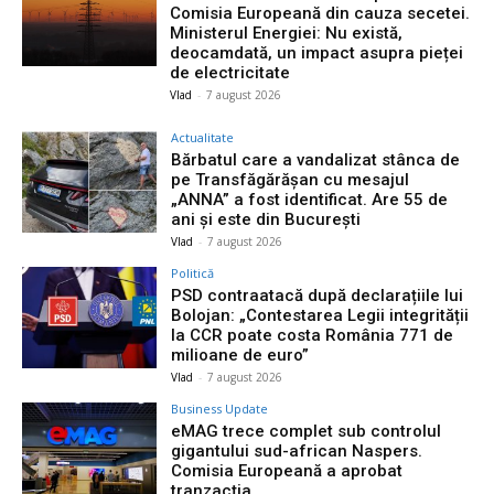
Comisia Europeană din cauza secetei.
Ministerul Energiei: Nu există,
deocamdată, un impact asupra pieței
de electricitate
Vlad
-
7 august 2026
Actualitate
Bărbatul care a vandalizat stânca de
pe Transfăgărășan cu mesajul
„ANNA” a fost identificat. Are 55 de
ani și este din București
Vlad
-
7 august 2026
Politică
PSD contraatacă după declarațiile lui
Bolojan: „Contestarea Legii integrității
la CCR poate costa România 771 de
milioane de euro”
Vlad
-
7 august 2026
Business Update
eMAG trece complet sub controlul
gigantului sud-african Naspers.
Comisia Europeană a aprobat
tranzacția