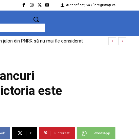
Autentificați-vă / Înregistrați-vă
jalon din PNRR să nu mai fie considerat
dosarul privind acțiuni împotriva ordinii
tancuri
ictoria este
ook
X
Pinterest
WhatsApp