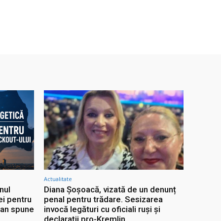
Actualitate
nul
Diana Șoșoacă, vizată de un denunț
ei pentru
penal pentru trădare. Sesizarea
jan spune
invocă legături cu oficiali ruși și
declarații pro-Kremlin