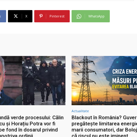
k
X
Pinterest
WhatsApp
Actualitate
undă verde procesului: Călin
Blackout în România? Guver
 și Horațiu Potra vor fi
pregătește limitarea energi
pe fond în dosarul privind
marii consumatori, dar Bolo
mpotriva ordinii
că riscul nu este iminent