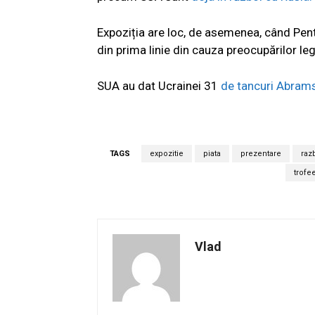
Expoziția are loc, de asemenea, când Pent
din prima linie din cauza preocupărilor le
SUA au dat Ucrainei 31
de tancuri Abrams 
TAGS
expozitie
piata
prezentare
raz
trofe
Vlad