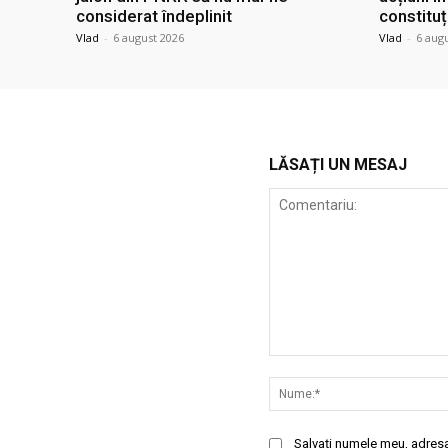
considerat îndeplinit
constituț
Vlad
-
6 august 2026
Vlad
-
6 aug
LĂSAȚI UN MESAJ
Comentariu:
Salvați numele meu, adresa 