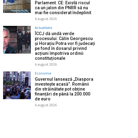
Parlament. CE: Există riscul
ca un jalon din PNRR să nu
mai fie considerat îndeplinit
6 august 2026
Actualitate
ÎCCJ dă undă verde
procesului: Călin Georgescu
și Horațiu Potra vor fi judecați
pe fond în dosarul privind
acțiuni împotriva ordinii
constituționale
6 august 2026
Economie
Guvernul lansează „Diaspora
investește acasă”. Românii
din străinătate pot obține
finanțări de până la 200.000
de euro
6 august 2026