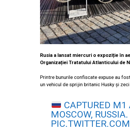
Rusia a lansat miercuri o expoziție în a
Organizației Tratatului Atlanticului de 
Printre bunurile confiscate expuse au fo
un vehicul de sprijin britanic Husky și zec
CAPTURED M1 
MOSCOW, RUSSIA.
PIC.TWITTER.CO