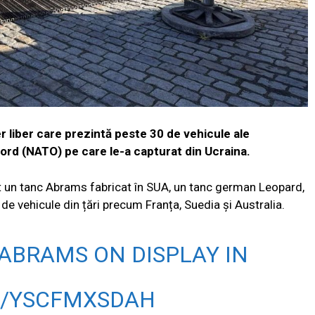
er liber care prezintă peste 30 de vehicule ale
Nord (NATO) pe care le-a capturat din Ucraina.
st un tanc Abrams fabricat în SUA, un tanc german Leopard,
i de vehicule din țări precum Franța, Suedia și Australia.
ABRAMS ON DISPLAY IN
M/YSCFMXSDAH