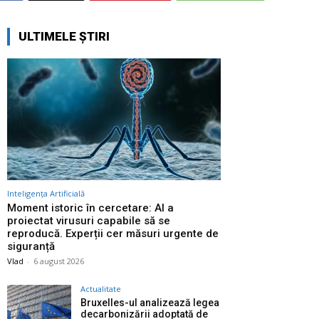
ULTIMELE ȘTIRI
Inteligența Artificială
Moment istoric în cercetare: AI a
proiectat virusuri capabile să se
reproducă. Experții cer măsuri urgente de
siguranță
Vlad
-
6 august 2026
Actualitate
Bruxelles-ul analizează legea
decarbonizării adoptată de