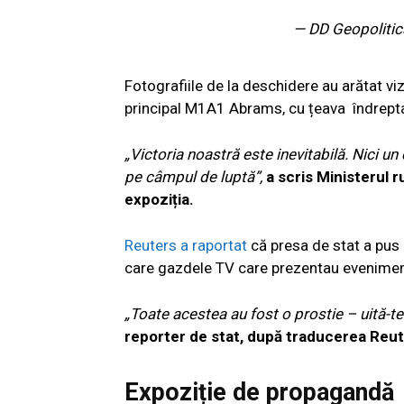
— DD Geopoliti
Fotografiile de la deschidere au arătat vizi
principal M1A1 Abrams, cu țeava îndreptat
„Victoria noastră este inevitabilă. Nici u
pe câmpul de luptă”,
a scris Ministerul r
expoziția.
Reuters a raportat
că presa de stat a pus
care gazdele TV care prezentau evenimen
„Toate acestea au fost o prostie – uită-te
reporter de stat, după traducerea Reut
Expoziție de propagandă