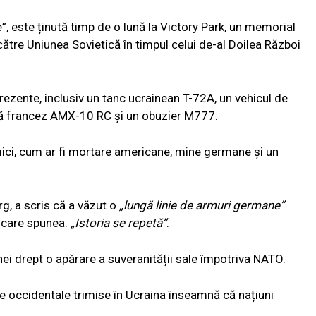
e”, este ținută timp de o lună la Victory Park, un memorial
ătre Uniunea Sovietică în timpul celui de-al Doilea Război
prezente, inclusiv un tanc ucrainean T-72A, un vehicul de
ptă francez AMX-10 RC și un obuzier M777.
ci, cum ar fi mortare americane, mine germane și un
g, a scris că a văzut o
„lungă linie de armuri germane”
u care spunea:
„Istoria se repetă”
.
nei drept o apărare a suveranității sale împotriva NATO.
 occidentale trimise în Ucraina înseamnă că națiuni