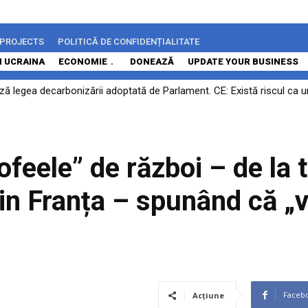
 PROJECTS
POLITICĂ DE CONFIDENȚIALITATE
N UCRAINA
ECONOMIE
DONEAZĂ
UPDATE YOUR BUSINESS
 legea decarbonizării adoptată de Parlament. CE: Există riscul ca un 
ocesului: Călin Georgescu și Horațiu Potra vor fi judecați pe fond în 
rofeele” de război – de la 
in Franța – spunând că „v
Faceb
Acțiune