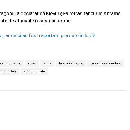
agonul a declarat că Kievul și-a retras tancurile Abrams
gate de atacurile rusești cu drone.
, iar cinci au fost raportate pierdute în luptă.
boi in ucraina
rusia
story
tancuri abrams
tancuri occidentale
e de razboi
vehicule nato