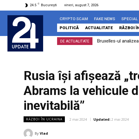
C
24.5
București
vineri, august 7, 2026
CRYPTO SCAM
FAKE NEWS
SPECIAL
POLITICĂ
ACTUALITATE
RĂZBOI Î
Bruxelles-ul analizează
ÎCCJ dă undă verde pr
DE ACTUALITATE
îndeplinit
constituționale
Rusia își afișează „t
Abrams la vehicule d
inevitabilă”
2 mai 2024
Updated:
2 mai 2024
RĂZBOI ÎN UCRAINA
By
Vlad