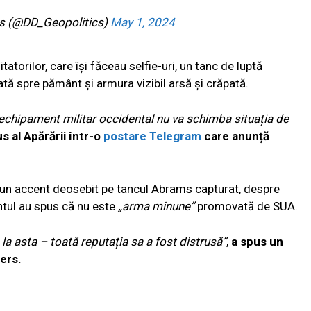
cs (@DD_Geopolitics)
May 1, 2024
tatorilor, care își făceau selfie-uri, un tanc de luptă
ă spre pământ și armura vizibil arsă și crăpată.
n echipament militar occidental nu va schimba situația de
us al Apărării într-o
postare Telegram
care anunță
 un accent deosebit pe tancul Abrams capturat, despre
tul au spus că nu este
„arma minune”
promovată de SUA.
 la asta – toată reputația sa a fost distrusă”
,
a spus un
ers.