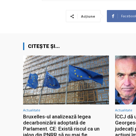
Faceboo
Acțiune
CITEȘTE ȘI...
Actualitate
Actualitate
Bruxelles-ul analizează legea
ÎCCJ dă 
decarbonizării adoptată de
Georgescu
Parlament. CE: Există riscul ca un
judecați 
jalon din PNRR să nu mai fie
acțiuni î