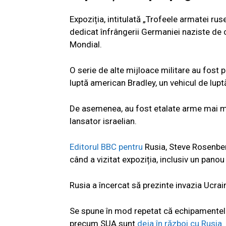
Expoziția, intitulată „Trofeele armatei rus
dedicat înfrângerii Germaniei naziste de c
Mondial.
O serie de alte mijloace militare au fost 
luptă american Bradley, un vehicul de lu
De asemenea, au fost etalate arme mai mi
lansator israelian.
Editorul BBC pentru
Rusia, Steve Rosenber
când a vizitat expoziția, inclusiv un pano
Rusia a încercat să prezinte invazia Ucrai
Se spune în mod repetat că echipamentele
precum SUA sunt
deja în război cu Rusia.