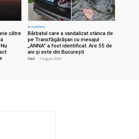
Actualitate
rie către
Bărbatul care a vandalizat stânca de
za
pe Transfăgărășan cu mesajul
: Nu
„ANNA” a fost identificat. Are 55 de
act
ani și este din București
e
Vlad
-
7 august 2026