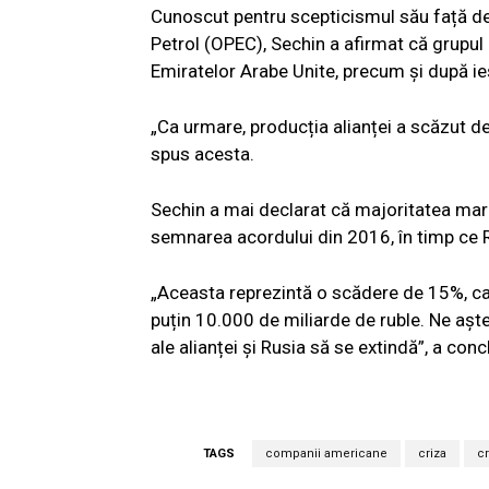
Cunoscut pentru scepticismul său față de
Petrol (OPEC), Sechin a afirmat că grupul
Emiratelor Arabe Unite, precum și după ieși
„Ca urmare, producția alianței a scăzut de l
spus acesta.
Sechin a mai declarat că majoritatea mar
semnarea acordului din 2016, în timp ce Ru
„Aceasta reprezintă o scădere de 15%, car
puțin 10.000 de miliarde de ruble. Ne așt
ale alianței și Rusia să se extindă”, a con
TAGS
companii americane
criza
cr