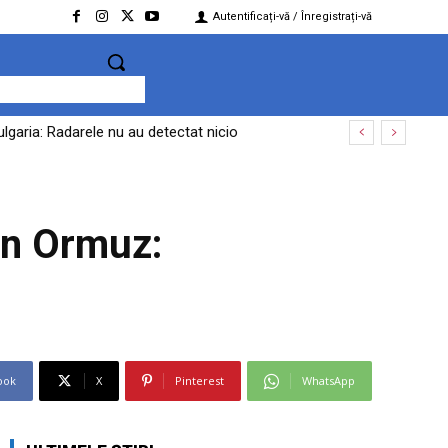
Autentificați-vă / Înregistrați-vă
lgaria: Radarele nu au detectat nicio
in Ormuz:
ook
X
Pinterest
WhatsApp