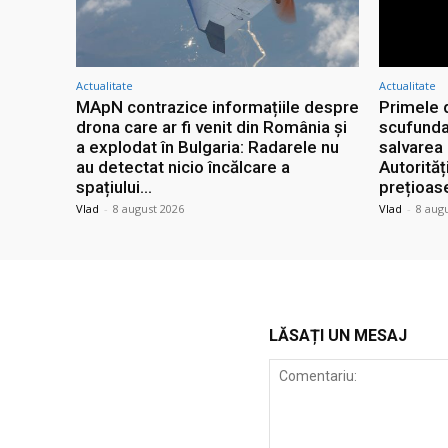
Actualitate
Actualitate
MApN contrazice informațiile despre
Primele 
drona care ar fi venit din România și
scufunda
a explodat în Bulgaria: Radarele nu
salvarea 
au detectat nicio încălcare a
Autorităț
spațiului...
prețioas
Vlad
-
8 august 2026
Vlad
-
8 aug
LĂSAȚI UN MESAJ