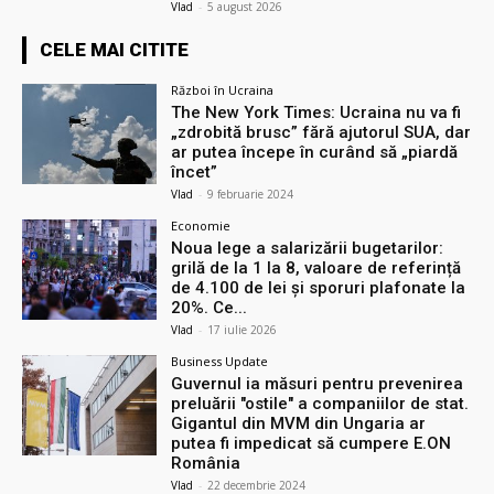
Vlad
-
5 august 2026
CELE MAI CITITE
Război în Ucraina
The New York Times: Ucraina nu va fi
„zdrobită brusc” fără ajutorul SUA, dar
ar putea începe în curând să „piardă
încet”
Vlad
-
9 februarie 2024
Economie
Noua lege a salarizării bugetarilor:
grilă de la 1 la 8, valoare de referință
de 4.100 de lei și sporuri plafonate la
20%. Ce...
Vlad
-
17 iulie 2026
Business Update
Guvernul ia măsuri pentru prevenirea
preluării ″ostile″ a companiilor de stat.
Gigantul din MVM din Ungaria ar
putea fi impedicat să cumpere E.ON
România
Vlad
-
22 decembrie 2024