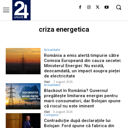
criza energetica
Actualitate
România a emis alertă timpurie către
Comisia Europeană din cauza secetei.
Ministerul Energiei: Nu există,
deocamdată, un impact asupra pieței
de electricitate
Vlad
-
7 august 2026
Actualitate
Blackout în România? Guvernul
pregătește limitarea energiei pentru
marii consumatori, dar Bolojan spune
că riscul nu este iminent
Vlad
-
6 august 2026
Companii
Contradicție după declarațiile lui
Bolojan: Ford spune că fabrica din