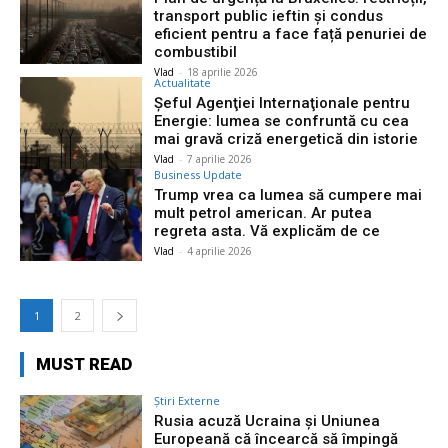
transport public ieftin și condus
eficient pentru a face față penuriei de
combustibil
Vlad
-
18 aprilie 2026
Actualitate
Șeful Agenţiei Internaţionale pentru
Energie: lumea se confruntă cu cea
mai gravă criză energetică din istorie
Vlad
-
7 aprilie 2026
Business Update
Trump vrea ca lumea să cumpere mai
mult petrol american. Ar putea
regreta asta. Vă explicăm de ce
Vlad
-
4 aprilie 2026
1
2
MUST READ
Știri Externe
Rusia acuză Ucraina și Uniunea
Europeană că încearcă să împingă