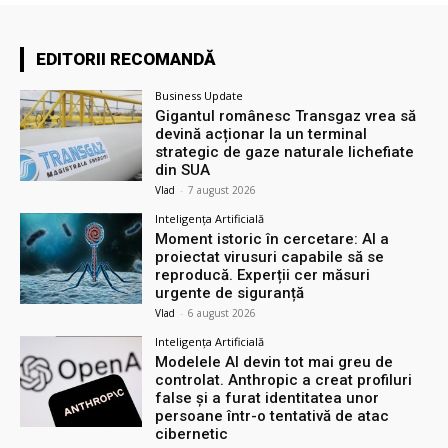
EDITORII RECOMANDĂ
Business Update
Gigantul românesc Transgaz vrea să
devină acționar la un terminal
strategic de gaze naturale lichefiate
din SUA
Vlad
-
7 august 2026
Inteligența Artificială
Moment istoric în cercetare: AI a
proiectat virusuri capabile să se
reproducă. Experții cer măsuri
urgente de siguranță
Vlad
-
6 august 2026
Inteligența Artificială
Modelele AI devin tot mai greu de
controlat. Anthropic a creat profiluri
false și a furat identitatea unor
persoane într-o tentativă de atac
cibernetic