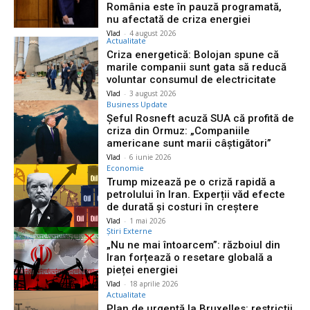
România este în pauză programată,
nu afectată de criza energiei
Vlad
-
4 august 2026
Actualitate
Criza energetică: Bolojan spune că
marile companii sunt gata să reducă
voluntar consumul de electricitate
Vlad
-
3 august 2026
Business Update
Șeful Rosneft acuză SUA că profită de
criza din Ormuz: „Companiile
americane sunt marii câștigători”
Vlad
-
6 iunie 2026
Economie
Trump mizează pe o criză rapidă a
petrolului în Iran. Experții văd efecte
de durată și costuri în creștere
Vlad
-
1 mai 2026
Știri Externe
„Nu ne mai întoarcem”: războiul din
Iran forțează o resetare globală a
pieței energiei
Vlad
-
18 aprilie 2026
Actualitate
Plan de urgență la Bruxelles: restricții,