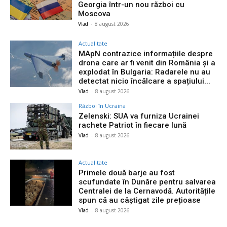
Georgia într-un nou război cu
Moscova
Vlad
-
8 august 2026
Actualitate
MApN contrazice informațiile despre
drona care ar fi venit din România și a
explodat în Bulgaria: Radarele nu au
detectat nicio încălcare a spațiului...
Vlad
-
8 august 2026
Război în Ucraina
Zelenski: SUA va furniza Ucrainei
rachete Patriot în fiecare lună
Vlad
-
8 august 2026
Actualitate
Primele două barje au fost
scufundate în Dunăre pentru salvarea
Centralei de la Cernavodă. Autoritățile
spun că au câștigat zile prețioase
Vlad
-
8 august 2026