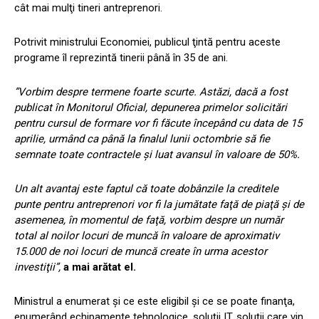
cât mai mulţi tineri antreprenori.
Potrivit ministrului Economiei, publicul ţintă pentru aceste
programe îl reprezintă tinerii până în 35 de ani.
”Vorbim despre termene foarte scurte. Astăzi, dacă a fost
publicat în Monitorul Oficial, depunerea primelor solicitări
pentru cursul de formare vor fi făcute începând cu data de 15
aprilie, urmând ca până la finalul lunii octombrie să fie
semnate toate contractele şi luat avansul în valoare de 50%.
Un alt avantaj este faptul că toate dobânzile la creditele
punte pentru antreprenori vor fi la jumătate faţă de piaţă şi de
asemenea, în momentul de faţă, vorbim despre un număr
total al noilor locuri de muncă în valoare de aproximativ
15.000 de noi locuri de muncă create în urma acestor
investiţii”,
a mai arătat el.
Ministrul a enumerat şi ce este eligibil şi ce se poate finanţa,
enumerând echipamente tehnologice, soluţii IT, soluţii care vin