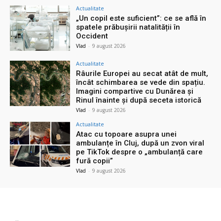
Actualitate
„Un copil este suficient”: ce se află în
spatele prăbușirii natalității în
Occident
Vlad
-
9 august 2026
Actualitate
Râurile Europei au secat atât de mult,
încât schimbarea se vede din spațiu.
Imagini compartive cu Dunărea și
Rinul înainte și după seceta istorică
Vlad
-
9 august 2026
Actualitate
Atac cu topoare asupra unei
ambulanțe în Cluj, după un zvon viral
pe TikTok despre o „ambulanță care
fură copii”
Vlad
-
9 august 2026