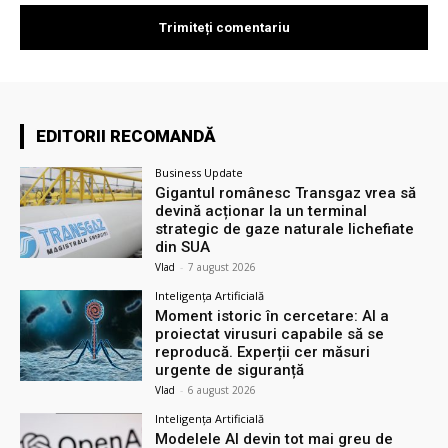
EDITORII RECOMANDĂ
Business Update
Gigantul românesc Transgaz vrea să
devină acționar la un terminal
strategic de gaze naturale lichefiate
din SUA
Vlad
-
7 august 2026
Inteligența Artificială
Moment istoric în cercetare: AI a
proiectat virusuri capabile să se
reproducă. Experții cer măsuri
urgente de siguranță
Vlad
-
6 august 2026
Inteligența Artificială
Modelele AI devin tot mai greu de