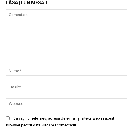
LĂSAȚI UN MESAJ
Comentariu:
Nu
Ema
Web
Salvați numele meu, adresa de e-mail și site-ul web în acest
browser pentru data viitoare i comentariu.