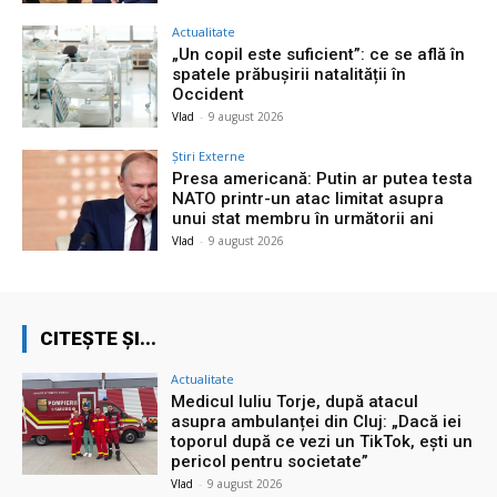
Actualitate
„Un copil este suficient”: ce se află în
spatele prăbușirii natalității în
Occident
Vlad
-
9 august 2026
Știri Externe
Presa americană: Putin ar putea testa
NATO printr-un atac limitat asupra
unui stat membru în următorii ani
Vlad
-
9 august 2026
CITEȘTE ȘI...
Actualitate
Medicul Iuliu Torje, după atacul
asupra ambulanței din Cluj: „Dacă iei
toporul după ce vezi un TikTok, ești un
pericol pentru societate”
Vlad
-
9 august 2026