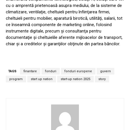
cu o amprentă prietenoasă asupra mediului, de la sisteme de
climatizare, ventilaţie, cheltuieli pentru înfiinţarea firmei,
cheltuieli pentru mobilier, aparatură birotică, utilităţi, salarii, tot
ce înseamnă componente de marketing online, folosind
instrumente digitale, precum şi consultanţa pentru
documentaţie şi cheltuielile aferente mijloacelor de transport,
chiar şi a creditelor şi garanţiilor obţinute din partea băncilor.
TAGS
finantare
fonduri
fonduri europene
guvern
program
start up nation
start-up nation 2025
story