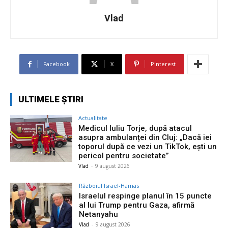
Vlad
Facebook
X
Pinterest
ULTIMELE ȘTIRI
Actualitate
Medicul Iuliu Torje, după atacul
asupra ambulanței din Cluj: „Dacă iei
toporul după ce vezi un TikTok, ești un
pericol pentru societate”
Vlad
-
9 august 2026
Războiul Israel-Hamas
Israelul respinge planul în 15 puncte
al lui Trump pentru Gaza, afirmă
Netanyahu
Vlad
-
9 august 2026