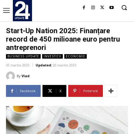
Start-Up Nation 2025: Finanțare
record de 450 milioane euro pentru
antreprenori
BUSINESS UPDATE
INVESTIȚII
ECONOMIE
20 martie 2025
Updated:
20 martie 2025
By
Vlad
Facebook
X
Pinterest