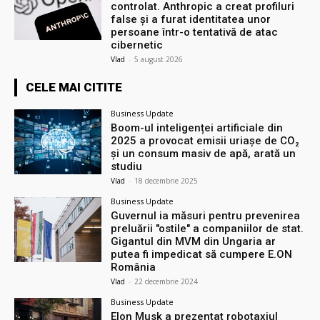
controlat. Anthropic a creat profiluri
false și a furat identitatea unor
persoane într-o tentativă de atac
cibernetic
Vlad
-
5 august 2026
CELE MAI CITITE
Business Update
Boom-ul inteligenței artificiale din
2025 a provocat emisii uriașe de CO₂
și un consum masiv de apă, arată un
studiu
Vlad
-
18 decembrie 2025
Business Update
Guvernul ia măsuri pentru prevenirea
preluării ″ostile″ a companiilor de stat.
Gigantul din MVM din Ungaria ar
putea fi impedicat să cumpere E.ON
România
Vlad
-
22 decembrie 2024
Business Update
Elon Musk a prezentat robotaxiul