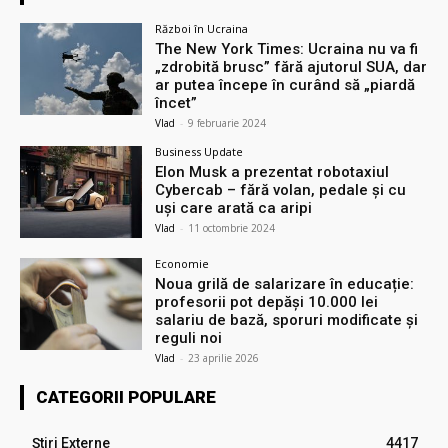
Război în Ucraina
The New York Times: Ucraina nu va fi
„zdrobită brusc” fără ajutorul SUA, dar
ar putea începe în curând să „piardă
încet”
Vlad
-
9 februarie 2024
Business Update
Elon Musk a prezentat robotaxiul
Cyberсab – fără volan, pedale și cu
uși care arată ca aripi
Vlad
-
11 octombrie 2024
Economie
Noua grilă de salarizare în educație:
profesorii pot depăși 10.000 lei
salariu de bază, sporuri modificate și
reguli noi
Vlad
-
23 aprilie 2026
CATEGORII POPULARE
Știri Externe
4417