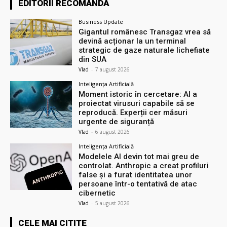
EDITORII RECOMANDĂ
Business Update
Gigantul românesc Transgaz vrea să
devină acționar la un terminal
strategic de gaze naturale lichefiate
din SUA
Vlad
-
7 august 2026
Inteligența Artificială
Moment istoric în cercetare: AI a
proiectat virusuri capabile să se
reproducă. Experții cer măsuri
urgente de siguranță
Vlad
-
6 august 2026
Inteligența Artificială
Modelele AI devin tot mai greu de
controlat. Anthropic a creat profiluri
false și a furat identitatea unor
persoane într-o tentativă de atac
cibernetic
Vlad
-
5 august 2026
CELE MAI CITITE