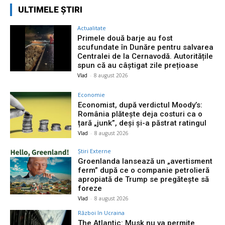
ULTIMELE ȘTIRI
Actualitate
Primele două barje au fost
scufundate în Dunăre pentru salvarea
Centralei de la Cernavodă. Autoritățile
spun că au câștigat zile prețioase
Vlad
-
8 august 2026
Economie
Economist, după verdictul Moody’s:
România plătește deja costuri ca o
țară „junk”, deși și-a păstrat ratingul
Vlad
-
8 august 2026
Știri Externe
Groenlanda lansează un „avertisment
ferm” după ce o companie petrolieră
apropiată de Trump se pregătește să
foreze
Vlad
-
8 august 2026
Război în Ucraina
The Atlantic: Musk nu va permite