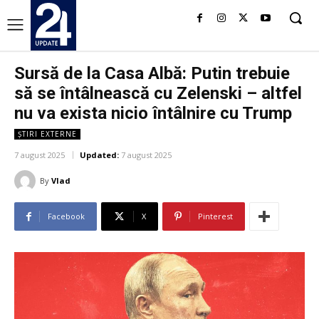
Sursă de la Casa Albă: Putin trebuie
să se întâlnească cu Zelenski – altfel
nu va exista nicio întâlnire cu Trump
ȘTIRI EXTERNE
7 august 2025
Updated:
7 august 2025
By
Vlad
Facebook
X
Pinterest