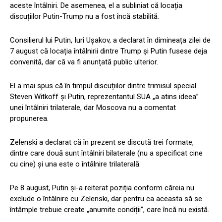
aceste întâlniri. De asemenea, el a subliniat că locația
discuțiilor Putin-Trump nu a fost încă stabilită.
Consilierul lui Putin, Iuri Ușakov, a declarat în dimineața zilei de
7 august că locația întâlnirii dintre Trump și Putin fusese deja
convenită, dar că va fi anunțată public ulterior.
El a mai spus că în timpul discuțiilor dintre trimisul special
Steven Witkoff și Putin, reprezentantul SUA „a atins ideea”
unei întâlniri trilaterale, dar Moscova nu a comentat
propunerea.
Zelenski a declarat că în prezent se discută trei formate,
dintre care două sunt întâlniri bilaterale (nu a specificat cine
cu cine) și una este o întâlnire trilaterală.
Pe 8 august, Putin și-a reiterat poziția conform căreia nu
exclude o întâlnire cu Zelenski, dar pentru ca aceasta să se
întâmple trebuie create „anumite condiții”, care încă nu există.