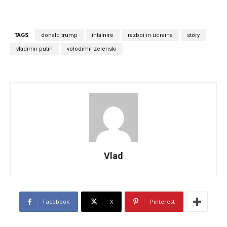
TAGS
donald trump
intalnire
razboi in ucraina
story
vladimir putin
volodimir zelenski
Vlad
Facebook
X
Pinterest