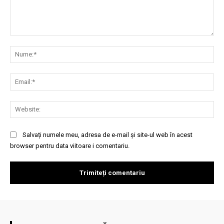
Comentariu:
Nu
Ema
Web
Salvați numele meu, adresa de e-mail și site-ul web în acest
browser pentru data viitoare i comentariu.