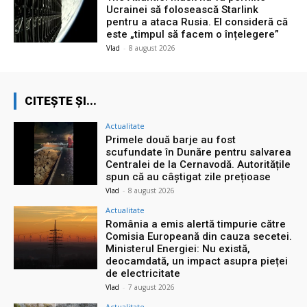
Ucrainei să folosească Starlink
pentru a ataca Rusia. El consideră că
este „timpul să facem o înțelegere”
Vlad
-
8 august 2026
CITEȘTE ȘI...
Actualitate
Primele două barje au fost
scufundate în Dunăre pentru salvarea
Centralei de la Cernavodă. Autoritățile
spun că au câștigat zile prețioase
Vlad
-
8 august 2026
Actualitate
România a emis alertă timpurie către
Comisia Europeană din cauza secetei.
Ministerul Energiei: Nu există,
deocamdată, un impact asupra pieței
de electricitate
Vlad
-
7 august 2026
Actualitate