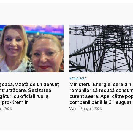
Actualitate
șoacă, vizată de un denunț
Ministerul Energiei cere din
ntru trădare. Sesizarea
românilor să reducă consum
ături cu oficiali ruși și
curent seara. Apel către pop
i pro-Kremlin
companii până la 31 august
ust 2026
Vlad
-
6 august 2026