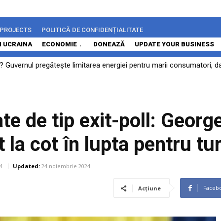
 PROJECTS
POLITICĂ DE CONFIDENȚIALITATE
N UCRAINA
ECONOMIE
DONEAZĂ
UPDATE YOUR BUSINESS
 Guvernul pregătește limitarea energiei pentru marii consumatori, da
ată de un denunț penal pentru trădare. Sesizarea invocă legături cu of
ate de tip exit-poll: Georg
 la cot în lupta pentru tur
4
Updated:
24 noiembrie 2024
Faceb
Acțiune