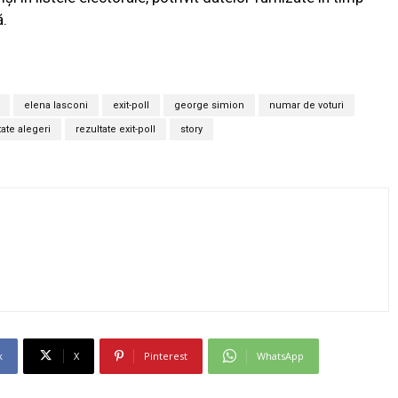
ă.
elena lasconi
exit-poll
george simion
numar de voturi
tate alegeri
rezultate exit-poll
story
k
X
Pinterest
WhatsApp