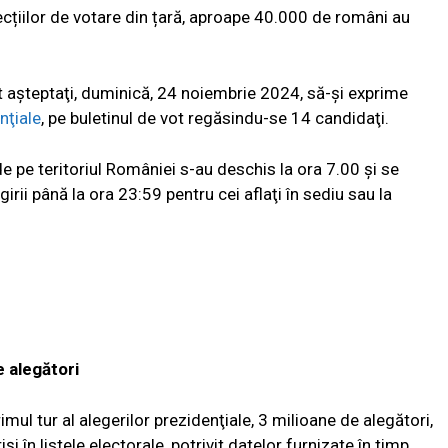
cțiilor de votare din țară, aproape 40.000 de români au
 aşteptaţi, duminică, 24 noiembrie 2024, să-şi exprime
nţiale
, pe buletinul de vot regăsindu-se 14 candidaţi.
e pe teritoriul României s-au deschis la ora 7.00 şi se
girii până la ora 23:59 pentru cei aflaţi în sediu sau la
e alegători
imul tur al alegerilor prezidenţiale, 3 milioane de alegători,
 în listele electorale, potrivit datelor furnizate în timp