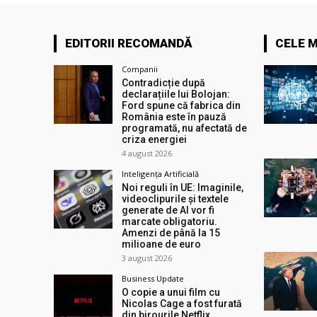
EDITORII RECOMANDĂ
CELE M
Companii
Contradicție după
declarațiile lui Bolojan:
Ford spune că fabrica din
România este în pauză
programată, nu afectată de
criza energiei
4 august 2026
Inteligența Artificială
Noi reguli în UE: Imaginile,
videoclipurile și textele
generate de AI vor fi
marcate obligatoriu.
Amenzi de până la 15
milioane de euro
3 august 2026
Business Update
O copie a unui film cu
Nicolas Cage a fost furată
din birourile Netflix.