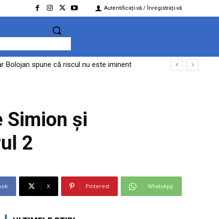
Autentificați-vă / Înregistrați-vă
r Bolojan spune că riscul nu este iminent
iciali ruși și declarații pro-Kremlin
e Simion și
ul 2
ook
X
Pinterest
WhatsApp