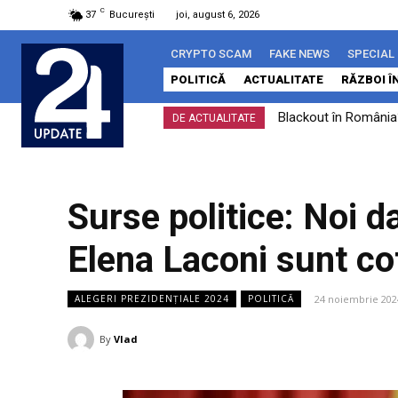
C
37
București
joi, august 6, 2026
CRYPTO SCAM
FAKE NEWS
SPECIAL
POLITICĂ
ACTUALITATE
RĂZBOI Î
Blackout în România?
Diana Șoșoacă, viz
DE ACTUALITATE
Surse politice: Noi d
Elena Laconi sunt cot
24 noiembrie 202
ALEGERI PREZIDENȚIALE 2024
POLITICĂ
By
Vlad