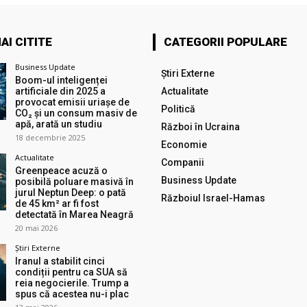
AI CITITE
CATEGORII POPULARE
Business Update
Știri Externe
Boom-ul inteligenței
artificiale din 2025 a
Actualitate
provocat emisii uriașe de
Politică
CO₂ și un consum masiv de
apă, arată un studiu
Război în Ucraina
18 decembrie 2025
Economie
Actualitate
Companii
Greenpeace acuză o
Business Update
posibilă poluare masivă în
jurul Neptun Deep: o pată
Războiul Israel-Hamas
de 45 km² ar fi fost
detectată în Marea Neagră
20 mai 2026
Știri Externe
Iranul a stabilit cinci
condiții pentru ca SUA să
reia negocierile. Trump a
spus că acestea nu-i plac