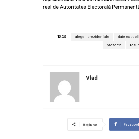
real de Autoritatea Electorală Permanent
TAGS
alegeri prezidentiale
date exit-poll
prezenta
rezul
Vlad
Faceboo
Acțiune