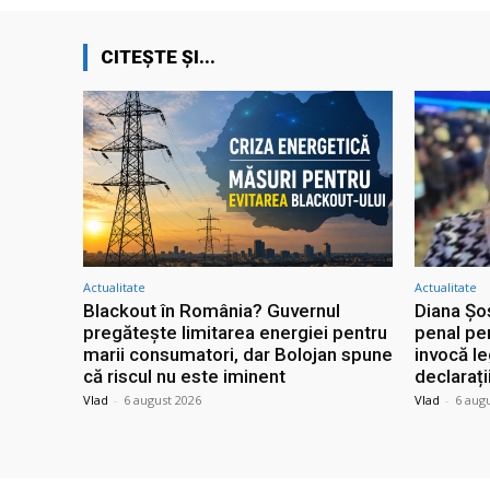
CITEȘTE ȘI...
Actualitate
Actualitate
Blackout în România? Guvernul
Diana Șo
pregătește limitarea energiei pentru
penal pe
marii consumatori, dar Bolojan spune
invocă leg
că riscul nu este iminent
declarați
Vlad
-
6 august 2026
Vlad
-
6 aug