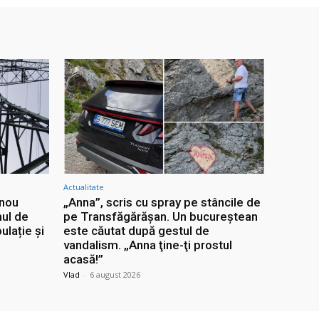
Actualitate
 nou
„Anna”, scris cu spray pe stâncile de
ul de
pe Transfăgărășan. Un bucureștean
ulație și
este căutat după gestul de
vandalism. „Anna ţine-ţi prostul
acasă!”
Vlad
-
6 august 2026