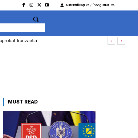
Autentificați-vă / Înregistrați-vă
aprobat tranzacția
MUST READ