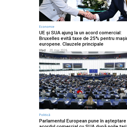
Economie
UE și SUA ajung la un acord comercial:
Bruxelles evită taxe de 25% pentru mași
europene. Clauzele principale
Vlad
-
20 mai 2026
Politică
Parlamentul European pune în așteptare
acordul comercial cu SUA după noile tari