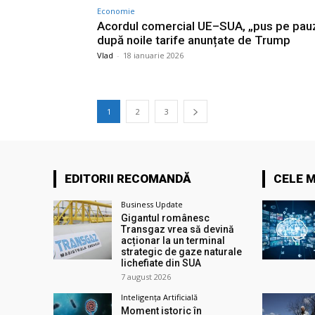
Economie
Acordul comercial UE–SUA, „pus pe pau
după noile tarife anunțate de Trump
Vlad
-
18 ianuarie 2026
1
2
3
EDITORII RECOMANDĂ
CELE M
Business Update
Gigantul românesc
Transgaz vrea să devină
acționar la un terminal
strategic de gaze naturale
lichefiate din SUA
7 august 2026
Inteligența Artificială
Moment istoric în