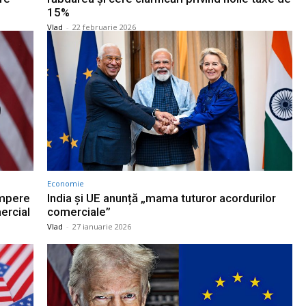
15%
Vlad
-
22 februarie 2026
Economie
umpere
India și UE anunță „mama tuturor acordurilor
ercial
comerciale”
Vlad
-
27 ianuarie 2026