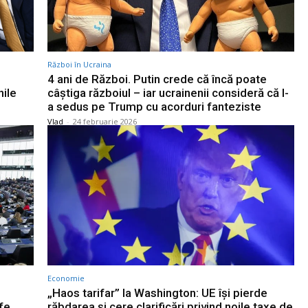
Război în Ucraina
4 ani de Război. Putin crede că încă poate
nile
câștiga războiul – iar ucrainenii consideră că l-
a sedus pe Trump cu acorduri fanteziste
Vlad
-
24 februarie 2026
Economie
„Haos tarifar” la Washington: UE își pierde
fe
răbdarea și cere clarificări privind noile taxe de