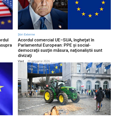
Știri Externe
ordul
Acordul comercial UE–SUA, îngheţat în
asupra
Parlamentul European: PPE şi social-
democraţii susţin măsura, naţionaliştii sunt
divizaţi
Vlad
-
20 ianuarie 2026