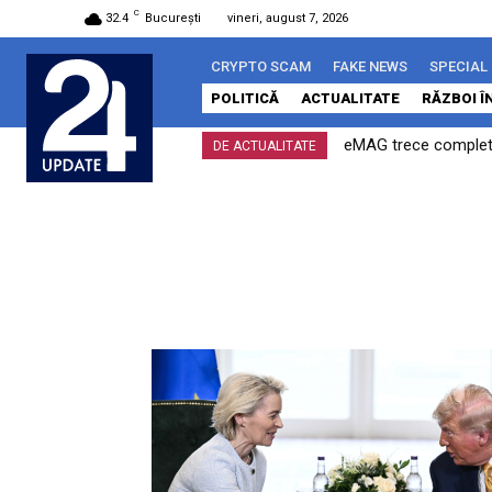
C
32.4
București
vineri, august 7, 2026
CRYPTO SCAM
FAKE NEWS
SPECIAL
POLITICĂ
ACTUALITATE
RĂZBOI Î
eMAG trece complet 
DE ACTUALITATE