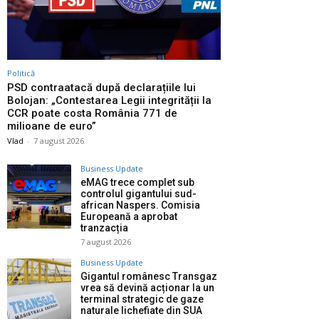
Politică
PSD contraatacă după declarațiile lui
Bolojan: „Contestarea Legii integrității la
CCR poate costa România 771 de
milioane de euro”
Vlad
-
7 august 2026
Business Update
eMAG trece complet sub
controlul gigantului sud-
african Naspers. Comisia
Europeană a aprobat
tranzacția
7 august 2026
Business Update
Gigantul românesc Transgaz
vrea să devină acționar la un
terminal strategic de gaze
naturale lichefiate din SUA