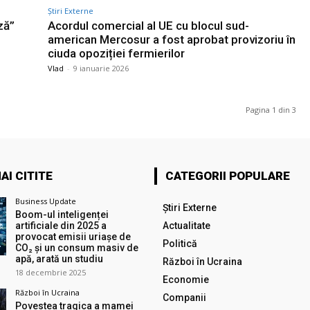
Știri Externe
ză”
Acordul comercial al UE cu blocul sud-
american Mercosur a fost aprobat provizoriu în
ciuda opoziției fermierilor
Vlad
-
9 ianuarie 2026
Pagina 1 din 3
AI CITITE
CATEGORII POPULARE
Business Update
Știri Externe
Boom-ul inteligenței
artificiale din 2025 a
Actualitate
provocat emisii uriașe de
Politică
CO₂ și un consum masiv de
apă, arată un studiu
Război în Ucraina
18 decembrie 2025
Economie
Război în Ucraina
Companii
Povestea tragica a mamei