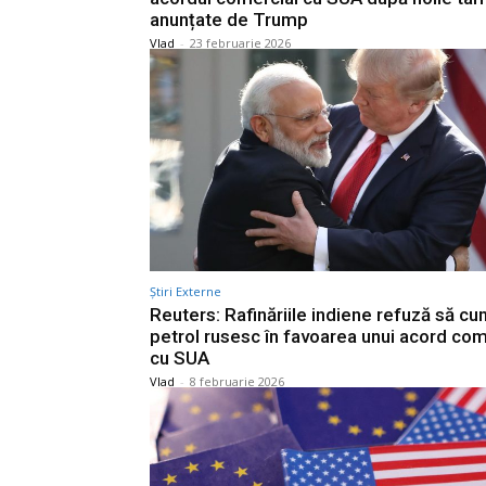
anunțate de Trump
Vlad
-
23 februarie 2026
Știri Externe
Reuters: Rafinăriile indiene refuză să c
petrol rusesc în favoarea unui acord com
cu SUA
Vlad
-
8 februarie 2026