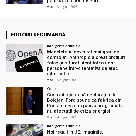
până la 200.000 de euro
Vlad
-
6 august 2026
EDITORII RECOMANDĂ
Inteligența Artificială
Modelele AI devin tot mai greu de
controlat. Anthropic a creat profiluri
false și a furat identitatea unor
persoane într-o tentativă de atac
cibernetic
Vlad
-
5 august 2026
Companii
Contradicție după declarațiile lui
Bolojan: Ford spune că fabrica din
România este în pauză programată,
nu afectată de criza energiei
Vlad
-
4 august 2026
Inteligența Artificială
Noi reguli în UE: Imaginile,