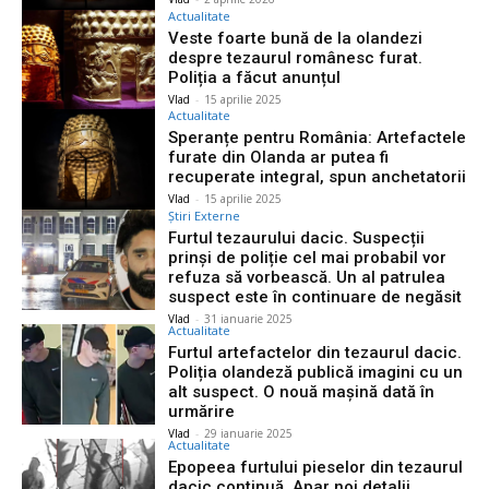
Actualitate
Veste foarte bună de la olandezi
despre tezaurul românesc furat.
Poliția a făcut anunțul
Vlad
-
15 aprilie 2025
Actualitate
Speranțe pentru România: Artefactele
furate din Olanda ar putea fi
recuperate integral, spun anchetatorii
Vlad
-
15 aprilie 2025
Știri Externe
Furtul tezaurului dacic. Suspecții
prinși de poliție cel mai probabil vor
refuza să vorbească. Un al patrulea
suspect este în continuare de negăsit
Vlad
-
31 ianuarie 2025
Actualitate
Furtul artefactelor din tezaurul dacic.
Poliția olandeză publică imagini cu un
alt suspect. O nouă mașină dată în
urmărire
Vlad
-
29 ianuarie 2025
Actualitate
Epopeea furtului pieselor din tezaurul
dacic continuă. Apar noi detalii.