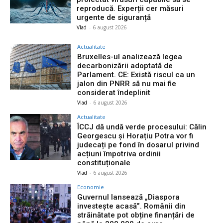
reproducă. Experții cer măsuri
urgente de siguranță
Vlad
-
6 august 2026
Actualitate
Bruxelles-ul analizează legea
decarbonizării adoptată de
Parlament. CE: Există riscul ca un
jalon din PNRR să nu mai fie
considerat îndeplinit
Vlad
-
6 august 2026
Actualitate
ÎCCJ dă undă verde procesului: Călin
Georgescu și Horațiu Potra vor fi
judecați pe fond în dosarul privind
acțiuni împotriva ordinii
constituționale
Vlad
-
6 august 2026
Economie
Guvernul lansează „Diaspora
investește acasă”. Românii din
străinătate pot obține finanțări de