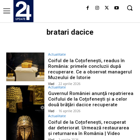
bratari dacice
Actualitate
Coiful de la Coțofenești, readus în
România: primele concluzii după
recuperare. Ce a observat managerul
Muzeului de Istorie
Vlad
-
22 aprilie 2026
Actualitate
Guvernul României anunţă repatrierea
Coifului de la Coţofeneşti şi a celor
două brăţări dacice recuperate
Vlad
-
16 aprilie 2026
Actualitate
Coiful de la Coțofenești, recuperat
dar deteriorat. Urmează restaurarea
și returnarea în România | Video
Vlad
-
2 aprilie 2026