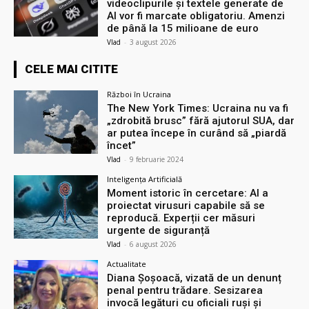
videoclipurile și textele generate de
AI vor fi marcate obligatoriu. Amenzi
de până la 15 milioane de euro
Vlad
-
3 august 2026
CELE MAI CITITE
Război în Ucraina
The New York Times: Ucraina nu va fi
„zdrobită brusc” fără ajutorul SUA, dar
ar putea începe în curând să „piardă
încet”
Vlad
-
9 februarie 2024
Inteligența Artificială
Moment istoric în cercetare: AI a
proiectat virusuri capabile să se
reproducă. Experții cer măsuri
urgente de siguranță
Vlad
-
6 august 2026
Actualitate
Diana Șoșoacă, vizată de un denunț
penal pentru trădare. Sesizarea
invocă legături cu oficiali ruși și