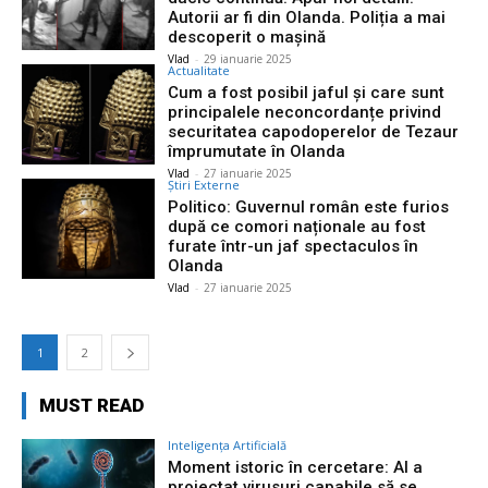
Autorii ar fi din Olanda. Poliția a mai
descoperit o mașină
Vlad
-
29 ianuarie 2025
Actualitate
Cum a fost posibil jaful și care sunt
principalele neconcordanțe privind
securitatea capodoperelor de Tezaur
împrumutate în Olanda
Vlad
-
27 ianuarie 2025
Știri Externe
Politico: Guvernul român este furios
după ce comori naționale au fost
furate într-un jaf spectaculos în
Olanda
Vlad
-
27 ianuarie 2025
1
2
MUST READ
Inteligența Artificială
Moment istoric în cercetare: AI a
proiectat virusuri capabile să se