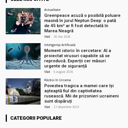
Actualitate
Greenpeace acuză o posibilă poluare
masivă în jurul Neptun Deep: o pată
de 45 km² ar fi fost detectată în
Marea Neagră
Vlad
-
20 mai 2026
Inteligența Artificială
Moment istoric în cercetare: AI a
proiectat virusuri capabile să se
reproducă. Experții cer măsuri
urgente de siguranță
Vlad
-
6 august 2026
Război în Ucraina
Povestea tragica a mamei care își
așteaptă fiul din captivitatea
rusească. Mii de prizonieri ucraineni
sunt dispăruți
Vlad
-
21 decembrie 2023
CATEGORII POPULARE