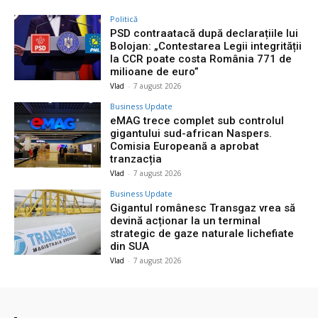
Politică
PSD contraatacă după declarațiile lui
Bolojan: „Contestarea Legii integrității
la CCR poate costa România 771 de
milioane de euro”
Vlad
-
7 august 2026
Business Update
eMAG trece complet sub controlul
gigantului sud-african Naspers.
Comisia Europeană a aprobat
tranzacția
Vlad
-
7 august 2026
Business Update
Gigantul românesc Transgaz vrea să
devină acționar la un terminal
strategic de gaze naturale lichefiate
din SUA
Vlad
-
7 august 2026