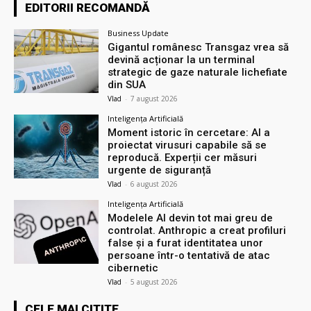
EDITORII RECOMANDĂ
Business Update
Gigantul românesc Transgaz vrea să
devină acționar la un terminal
strategic de gaze naturale lichefiate
din SUA
Vlad
-
7 august 2026
Inteligența Artificială
Moment istoric în cercetare: AI a
proiectat virusuri capabile să se
reproducă. Experții cer măsuri
urgente de siguranță
Vlad
-
6 august 2026
Inteligența Artificială
Modelele AI devin tot mai greu de
controlat. Anthropic a creat profiluri
false și a furat identitatea unor
persoane într-o tentativă de atac
cibernetic
Vlad
-
5 august 2026
CELE MAI CITITE