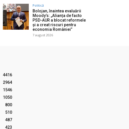
Politică
Bolojan, înaintea evaluării
Moody’s: „Alianța de facto
PSD-AUR a blocat reformele
și a creat riscuri pentru
economia României”
7 august 2026
4416
2964
1546
1050
800
510
487
423