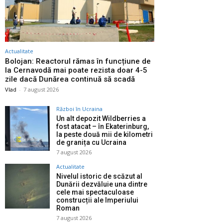
Actualitate
Bolojan: Reactorul rămas în funcțiune de
la Cernavodă mai poate rezista doar 4-5
zile dacă Dunărea continuă să scadă
Vlad
-
7 august 2026
Război în Ucraina
Un alt depozit Wildberries a
fost atacat – în Ekaterinburg,
la peste două mii de kilometri
de granița cu Ucraina
7 august 2026
Actualitate
Nivelul istoric de scăzut al
Dunării dezvăluie una dintre
cele mai spectaculoase
construcții ale Imperiului
Roman
7 august 2026