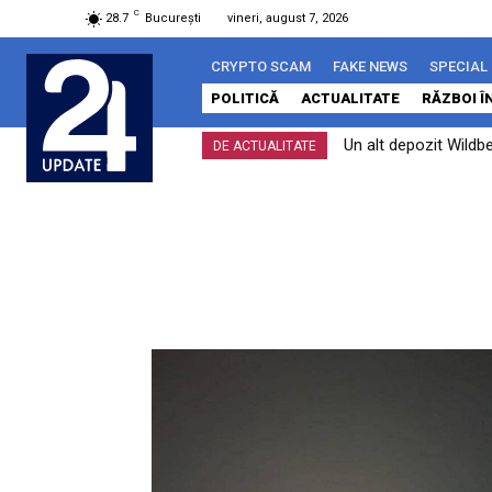
C
28.7
București
vineri, august 7, 2026
CRYPTO SCAM
FAKE NEWS
SPECIAL
POLITICĂ
ACTUALITATE
RĂZBOI Î
Un alt depozit Wildbe
DE ACTUALITATE