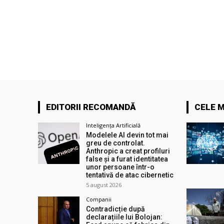
EDITORII RECOMANDĂ
CELE M
Inteligența Artificială
Modelele AI devin tot mai
greu de controlat.
Anthropic a creat profiluri
false și a furat identitatea
unor persoane într-o
tentativă de atac cibernetic
5 august 2026
Companii
Contradicție după
declarațiile lui Bolojan: