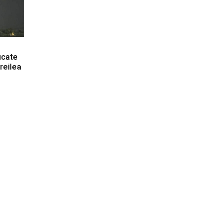
icate
treilea