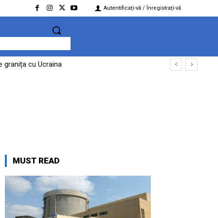
Autentificați-vă / Înregistrați-vă
de granița cu Ucraina
MUST READ