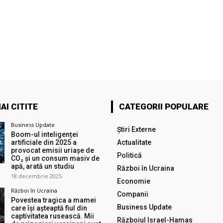
AI CITITE
CATEGORII POPULARE
Business Update
Știri Externe
Boom-ul inteligenței
artificiale din 2025 a
Actualitate
provocat emisii uriașe de
Politică
CO₂ și un consum masiv de
apă, arată un studiu
Război în Ucraina
18 decembrie 2025
Economie
Război în Ucraina
Companii
Povestea tragica a mamei
Business Update
care își așteaptă fiul din
captivitatea rusească. Mii
Războiul Israel-Hamas