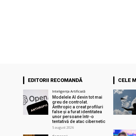
EDITORII RECOMANDĂ
CELE M
Inteligența Artificială
Modelele AI devin tot mai
greu de controlat.
Anthropic a creat profiluri
false și a furat identitatea
unor persoane într-o
tentativă de atac cibernetic
5 august 2026