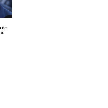
a de
ro.