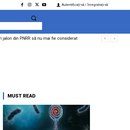
Autentificați-vă / Înregistrați-vă
un jalon din PNRR să nu mai fie considerat
MUST READ