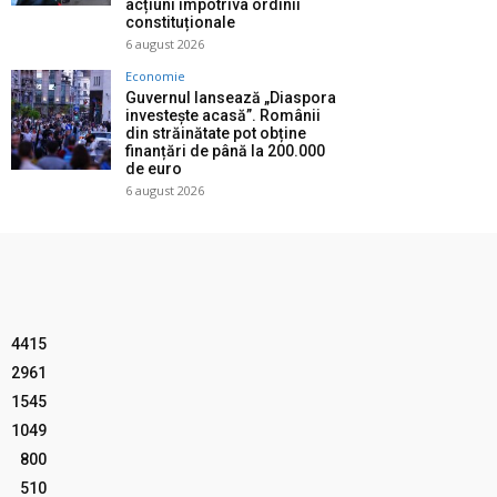
acțiuni împotriva ordinii
constituționale
6 august 2026
Economie
Guvernul lansează „Diaspora
investește acasă”. Românii
din străinătate pot obține
finanțări de până la 200.000
de euro
6 august 2026
4415
2961
1545
1049
800
510