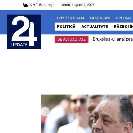
C
29.9
București
vineri, august 7, 2026
CRYPTO SCAM
FAKE NEWS
SPECIAL
POLITICĂ
ACTUALITATE
RĂZBOI Î
Bruxelles-ul analize
DE ACTUALITATE
îndeplinit