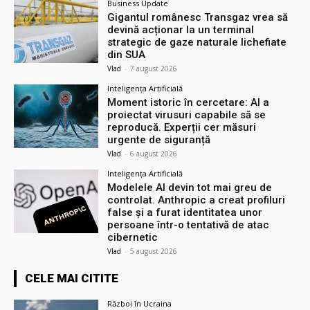
Business Update
Gigantul românesc Transgaz vrea să
devină acționar la un terminal
strategic de gaze naturale lichefiate
din SUA
Vlad
-
7 august 2026
Inteligența Artificială
Moment istoric în cercetare: AI a
proiectat virusuri capabile să se
reproducă. Experții cer măsuri
urgente de siguranță
Vlad
-
6 august 2026
Inteligența Artificială
Modelele AI devin tot mai greu de
controlat. Anthropic a creat profiluri
false și a furat identitatea unor
persoane într-o tentativă de atac
cibernetic
Vlad
-
5 august 2026
CELE MAI CITITE
Război în Ucraina