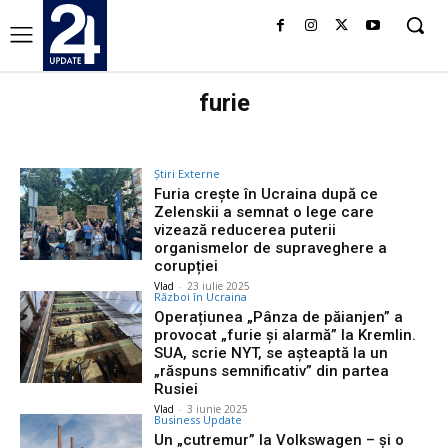
furie
Știri Externe
Furia crește în Ucraina după ce
Zelenskii a semnat o lege care
vizează reducerea puterii
organismelor de supraveghere a
corupției
Vlad
-
23 iulie 2025
Război în Ucraina
Operațiunea „Pânza de păianjen” a
provocat „furie și alarmă” la Kremlin.
SUA, scrie NYT, se așteaptă la un
„răspuns semnificativ” din partea
Rusiei
Vlad
-
3 iunie 2025
Business Update
Un „cutremur” la Volkswagen – și o