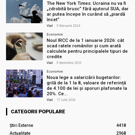
The New York Times: Ucraina nu va fi
„zdrobită brusc” fără ajutorul SUA, dar
ar putea începe în curând să „piardă
încet”
Vlad
-
9 februarie 2024
Economie
Noul IRCC de la 1 ianuarie 2026: cât
scad ratele românilor și cum arată
calculele pentru principalele tipuri de
credite
Vlad
-
9 decembrie 2025
Economie
Noua lege a salarizării bugetarilor:
grilă de la 1 la 8, valoare de referință
de 4.100 de lei și sporuri plafonate la
20%. Ce...
Vlad
-
17 iulie 2026
CATEGORII POPULARE
Știri Externe
4418
Actualitate
2968