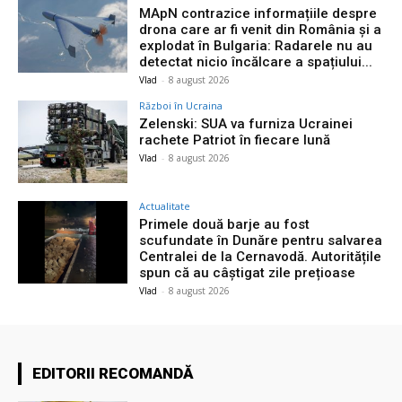
MApN contrazice informațiile despre
drona care ar fi venit din România și a
explodat în Bulgaria: Radarele nu au
detectat nicio încălcare a spațiului...
Vlad
-
8 august 2026
Război în Ucraina
Zelenski: SUA va furniza Ucrainei
rachete Patriot în fiecare lună
Vlad
-
8 august 2026
Actualitate
Primele două barje au fost
scufundate în Dunăre pentru salvarea
Centralei de la Cernavodă. Autoritățile
spun că au câștigat zile prețioase
Vlad
-
8 august 2026
EDITORII RECOMANDĂ