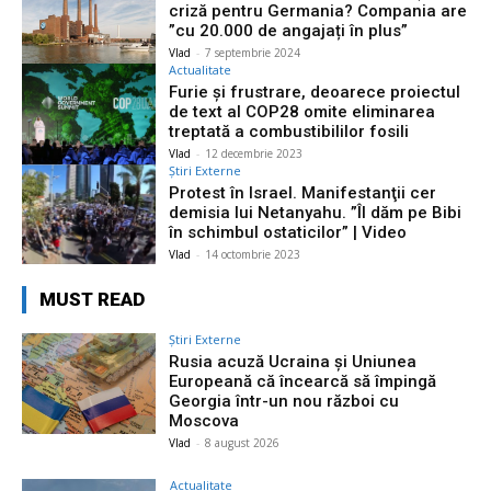
criză pentru Germania? Compania are
”cu 20.000 de angajați în plus”
Vlad
-
7 septembrie 2024
Actualitate
Furie și frustrare, deoarece proiectul
de text al COP28 omite eliminarea
treptată a combustibililor fosili
Vlad
-
12 decembrie 2023
Știri Externe
Protest în Israel. Manifestanţii cer
demisia lui Netanyahu. ”Îl dăm pe Bibi
în schimbul ostaticilor” | Video
Vlad
-
14 octombrie 2023
MUST READ
Știri Externe
Rusia acuză Ucraina și Uniunea
Europeană că încearcă să împingă
Georgia într-un nou război cu
Moscova
Vlad
-
8 august 2026
Actualitate