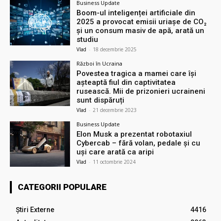
Business Update
Boom-ul inteligenței artificiale din
2025 a provocat emisii uriașe de CO₂
și un consum masiv de apă, arată un
studiu
Vlad
-
18 decembrie 2025
Război în Ucraina
Povestea tragica a mamei care își
așteaptă fiul din captivitatea
rusească. Mii de prizonieri ucraineni
sunt dispăruți
Vlad
-
21 decembrie 2023
Business Update
Elon Musk a prezentat robotaxiul
Cyberсab – fără volan, pedale și cu
uși care arată ca aripi
Vlad
-
11 octombrie 2024
CATEGORII POPULARE
Știri Externe
4416