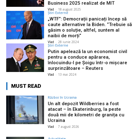
Business 2025 realizat de MIT
Vlad
-
18 august 2025
Știri Externe
„WTF”: Democrații panicați încep să
caute alternative la Biden. ”Trebuie să
găsim o soluție, altfel, suntem al
naibii de morți”
Vlad
-
28 iunie 2024
Știri Externe
Putin apelează la un economist civil
pentru a conduce apărarea,
înlocuindu-l pe Șoigu într-o mișcare
surprinzătoare – Reuters
Vlad
-
13 mai 2024
MUST READ
Război în Ucraina
Un alt depozit Wildberries a fost
atacat – în Ekaterinburg, la peste
două mii de kilometri de granița cu
Ucraina
Vlad
-
7 august 2026
Actualitate