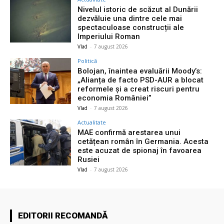
Nivelul istoric de scăzut al Dunării
dezvăluie una dintre cele mai
spectaculoase construcții ale
Imperiului Roman
Vlad
-
7 august 2026
Politică
Bolojan, înaintea evaluării Moody’s:
„Alianța de facto PSD-AUR a blocat
reformele și a creat riscuri pentru
economia României”
Vlad
-
7 august 2026
Actualitate
MAE confirmă arestarea unui
cetățean român în Germania. Acesta
este acuzat de spionaj în favoarea
Rusiei
Vlad
-
7 august 2026
EDITORII RECOMANDĂ