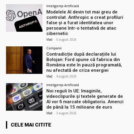
Inteligența Artificială
Modelele AI devin tot mai greu de
controlat. Anthropic a creat profiluri
false și a furat identitatea unor
persoane într-o tentativă de atac
cibernetic
Vlad
-
5 august 2026
Companii
Contradicție după declarațiile lui
Bolojan: Ford spune că fabrica din
România este în pauză programată,
nu afectată de criza energiei
Vlad
-
4 august 2026
Inteligența Artificială
Noi reguli în UE: Imaginile,
videoclipurile și textele generate de
AI vor fi marcate obligatoriu. Amenzi
de până la 15 milioane de euro
Vlad
-
3 august 2026
CELE MAI CITITE