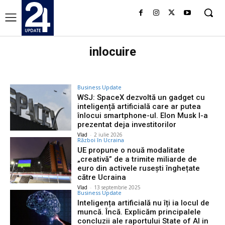
inlocuire
Business Update
WSJ: SpaceX dezvoltă un gadget cu
inteligență artificială care ar putea
înlocui smartphone-ul. Elon Musk l-a
prezentat deja investitorilor
Vlad
-
2 iulie 2026
Război în Ucraina
UE propune o nouă modalitate
„creativă” de a trimite miliarde de
euro din activele rusești înghețate
către Ucraina
Vlad
-
13 septembrie 2025
Business Update
Inteligența artificială nu îți ia locul de
muncă. Încă. Explicăm principalele
concluzii ale raportului State of AI in