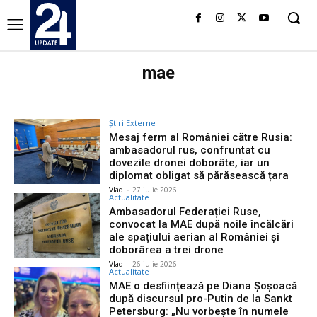
mae
Știri Externe
Mesaj ferm al României către Rusia:
ambasadorul rus, confruntat cu
dovezile dronei doborâte, iar un
diplomat obligat să părăsească țara
Vlad
-
27 iulie 2026
Actualitate
Ambasadorul Federației Ruse,
convocat la MAE după noile încălcări
ale spațiului aerian al României și
doborârea a trei drone
Vlad
-
26 iulie 2026
Actualitate
MAE o desființează pe Diana Șoșoacă
după discursul pro-Putin de la Sankt
Petersburg: „Nu vorbește în numele