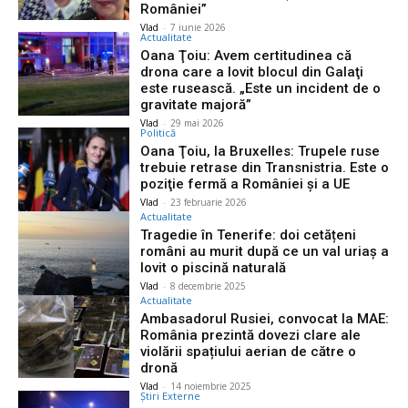
României”
Vlad
-
7 iunie 2026
Actualitate
Oana Ţoiu: Avem certitudinea că
drona care a lovit blocul din Galaţi
este rusească. „Este un incident de o
gravitate majoră”
Vlad
-
29 mai 2026
Politică
Oana Ţoiu, la Bruxelles: Trupele ruse
trebuie retrase din Transnistria. Este o
poziţie fermă a României şi a UE
Vlad
-
23 februarie 2026
Actualitate
Tragedie în Tenerife: doi cetățeni
români au murit după ce un val uriaș a
lovit o piscină naturală
Vlad
-
8 decembrie 2025
Actualitate
Ambasadorul Rusiei, convocat la MAE:
România prezintă dovezi clare ale
violării spațiului aerian de către o
dronă
Vlad
-
14 noiembrie 2025
Știri Externe