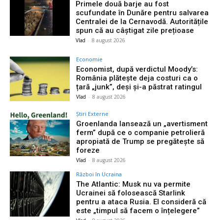
Primele două barje au fost
scufundate în Dunăre pentru salvarea
Centralei de la Cernavodă. Autoritățile
spun că au câștigat zile prețioase
Vlad
-
8 august 2026
Economie
Economist, după verdictul Moody’s:
România plătește deja costuri ca o
țară „junk”, deși și-a păstrat ratingul
Vlad
-
8 august 2026
Știri Externe
Groenlanda lansează un „avertisment
ferm” după ce o companie petrolieră
apropiată de Trump se pregătește să
foreze
Vlad
-
8 august 2026
Război în Ucraina
The Atlantic: Musk nu va permite
Ucrainei să folosească Starlink
pentru a ataca Rusia. El consideră că
este „timpul să facem o înțelegere”