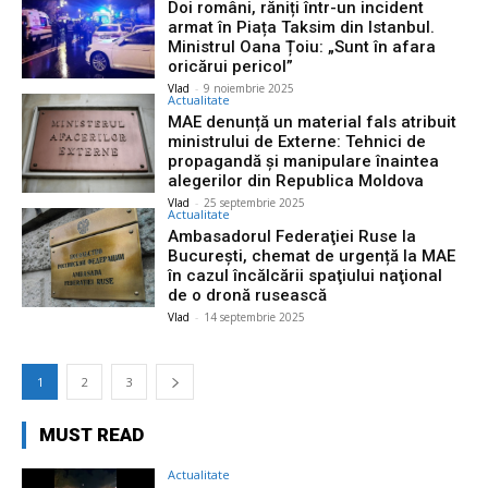
Doi români, răniți într-un incident
armat în Piața Taksim din Istanbul.
Ministrul Oana Țoiu: „Sunt în afara
oricărui pericol”
Vlad
-
9 noiembrie 2025
Actualitate
MAE denunță un material fals atribuit
ministrului de Externe: Tehnici de
propagandă și manipulare înaintea
alegerilor din Republica Moldova
Vlad
-
25 septembrie 2025
Actualitate
Ambasadorul Federaţiei Ruse la
Bucureşti, chemat de urgență la MAE
în cazul încălcării spaţiului naţional
de o dronă rusească
Vlad
-
14 septembrie 2025
1
2
3
MUST READ
Actualitate