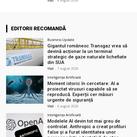
Vlad
-
8 august 2026
EDITORII RECOMANDĂ
Business Update
Gigantul românesc Transgaz vrea să
devină acționar la un terminal
strategic de gaze naturale lichefiate
din SUA
Vlad
-
7 august 2026
Inteligența Artificială
Moment istoric în cercetare: AI a
proiectat virusuri capabile să se
reproducă. Experții cer măsuri
urgente de siguranță
Vlad
-
6 august 2026
Inteligența Artificială
Modelele AI devin tot mai greu de
controlat. Anthropic a creat profiluri
false și a furat identitatea unor