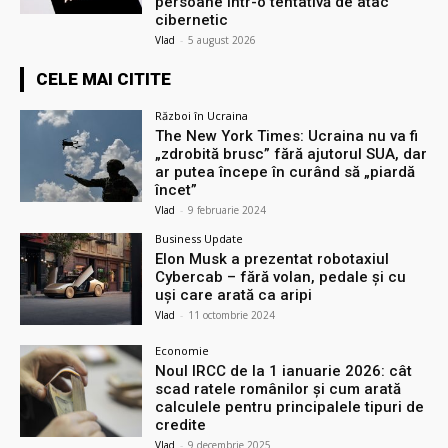
persoane într-o tentativă de atac
cibernetic
Vlad
-
5 august 2026
CELE MAI CITITE
Război în Ucraina
The New York Times: Ucraina nu va fi
„zdrobită brusc” fără ajutorul SUA, dar
ar putea începe în curând să „piardă
încet”
Vlad
-
9 februarie 2024
Business Update
Elon Musk a prezentat robotaxiul
Cyberсab – fără volan, pedale și cu
uși care arată ca aripi
Vlad
-
11 octombrie 2024
Economie
Noul IRCC de la 1 ianuarie 2026: cât
scad ratele românilor și cum arată
calculele pentru principalele tipuri de
credite
Vlad
-
9 decembrie 2025