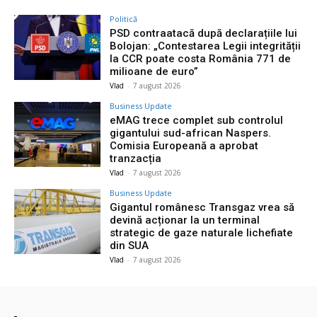
Politică
PSD contraatacă după declarațiile lui
Bolojan: „Contestarea Legii integrității
la CCR poate costa România 771 de
milioane de euro”
Vlad
-
7 august 2026
Business Update
eMAG trece complet sub controlul
gigantului sud-african Naspers.
Comisia Europeană a aprobat
tranzacția
Vlad
-
7 august 2026
Business Update
Gigantul românesc Transgaz vrea să
devină acționar la un terminal
strategic de gaze naturale lichefiate
din SUA
Vlad
-
7 august 2026