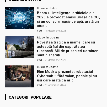
Business Update
Boom-ul inteligenței artificiale din
2025 a provocat emisii uriașe de CO₂
și un consum masiv de apă, arată un
studiu
Vlad
-
18 decembrie 2025
Război în Ucraina
Povestea tragica a mamei care își
așteaptă fiul din captivitatea
rusească. Mii de prizonieri ucraineni
sunt dispăruți
Vlad
-
21 decembrie 2023
Business Update
Elon Musk a prezentat robotaxiul
Cyberсab – fără volan, pedale și cu
uși care arată ca aripi
Vlad
-
11 octombrie 2024
CATEGORII POPULARE