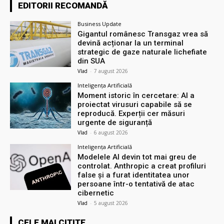
EDITORII RECOMANDĂ
Business Update
Gigantul românesc Transgaz vrea să
devină acționar la un terminal
strategic de gaze naturale lichefiate
din SUA
Vlad
-
7 august 2026
Inteligența Artificială
Moment istoric în cercetare: AI a
proiectat virusuri capabile să se
reproducă. Experții cer măsuri
urgente de siguranță
Vlad
-
6 august 2026
Inteligența Artificială
Modelele AI devin tot mai greu de
controlat. Anthropic a creat profiluri
false și a furat identitatea unor
persoane într-o tentativă de atac
cibernetic
Vlad
-
5 august 2026
CELE MAI CITITE