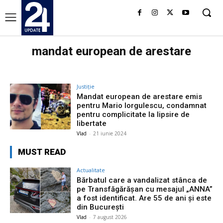
mandat european de arestare
Justiție
Mandat european de arestare emis
pentru Mario Iorgulescu, condamnat
pentru complicitate la lipsire de
libertate
Vlad
-
21 iunie 2024
MUST READ
Actualitate
Bărbatul care a vandalizat stânca de
pe Transfăgărășan cu mesajul „ANNA”
a fost identificat. Are 55 de ani și este
din București
Vlad
-
7 august 2026