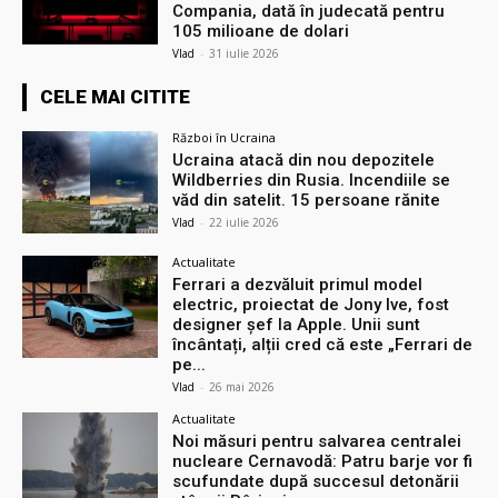
Compania, dată în judecată pentru
105 milioane de dolari
Vlad
-
31 iulie 2026
CELE MAI CITITE
Război în Ucraina
Ucraina atacă din nou depozitele
Wildberries din Rusia. Incendiile se
văd din satelit. 15 persoane rănite
Vlad
-
22 iulie 2026
Actualitate
Ferrari a dezvăluit primul model
electric, proiectat de Jony Ive, fost
designer șef la Apple. Unii sunt
încântați, alții cred că este „Ferrari de
pe...
Vlad
-
26 mai 2026
Actualitate
Noi măsuri pentru salvarea centralei
nucleare Cernavodă: Patru barje vor fi
scufundate după succesul detonării