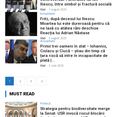
Iliescu, între simbol și fractură socială
Vlad
-
7 august 2025
Actualitate
Fritz, după decesul lui Iliescu:
Moartea lui este dureroasă pentru că
ne lasă cu atâtea răni deschise.
Reacția lui Adrian Năstase
Vlad
-
5 august 2025
Actualitate
Primii trei oameni în stat – Iohannis,
Ciolacu și Ciucă – știau din timp că
țara riscă să intre în incapacitate de
plată |...
Vlad
-
5 iulie 2025
1
2
3
MUST READ
Politică
Strategia pentru biodiversitate merge
la Senat. USR invocă riscul blocării