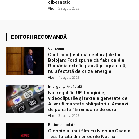
cibernetic
Vlad
-
5 august 2026
EDITORII RECOMANDĂ
Companii
Contradicție după declarațiile lui
Bolojan: Ford spune că fabrica din
România este în pauză programată,
nu afectată de criza energiei
Vlad
-
4 august 2026
Inteligența Artificială
Noi reguli în UE: Imaginile,
videoclipurile și textele generate de
AI vor fi marcate obligatoriu. Amenzi
de până la 15 milioane de euro
Vlad
-
3 august 2026
Business Update
O copie a unui film cu Nicolas Cage a
fost furată din birourile Netflix.