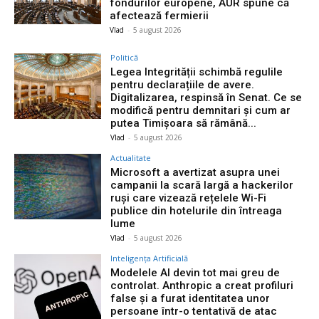
fondurilor europene, AUR spune că
afectează fermierii
Vlad
-
5 august 2026
Politică
Legea Integrității schimbă regulile
pentru declarațiile de avere.
Digitalizarea, respinsă în Senat. Ce se
modifică pentru demnitari și cum ar
putea Timișoara să rămână...
Vlad
-
5 august 2026
Actualitate
Microsoft a avertizat asupra unei
campanii la scară largă a hackerilor
ruși care vizează rețelele Wi-Fi
publice din hotelurile din întreaga
lume
Vlad
-
5 august 2026
Inteligența Artificială
Modelele AI devin tot mai greu de
controlat. Anthropic a creat profiluri
false și a furat identitatea unor
persoane într-o tentativă de atac