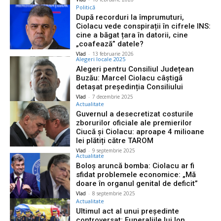
Politică
După recorduri la împrumuturi,
Ciolacu vede conspirații în cifrele INS:
cine a băgat țara în datorii, cine
„coafează” datele?
Vlad
-
13 februarie 2026
Alegeri locale 2025
Alegeri pentru Consiliul Județean
Buzău: Marcel Ciolacu câștigă
detașat președinția Consiliului
Vlad
-
7 decembrie 2025
Actualitate
Guvernul a desecretizat costurile
zborurilor oficiale ale premierilor
Ciucă și Ciolacu: aproape 4 milioane
lei plătiți către TAROM
Vlad
-
9 septembrie 2025
Actualitate
Boloș aruncă bomba: Ciolacu ar fi
sfidat problemele economice: „Mă
doare în organul genital de deficit”
Vlad
-
8 septembrie 2025
Actualitate
Ultimul act al unui președinte
controversat: Funeraliile lui Ion