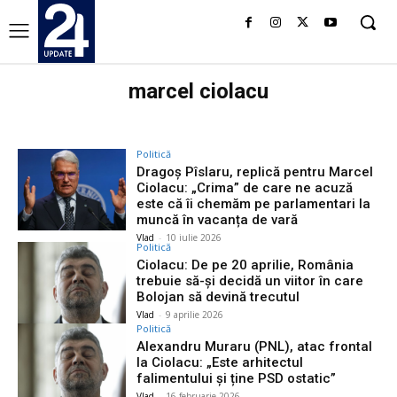
marcel ciolacu
Politică
Dragoș Pîslaru, replică pentru Marcel
Ciolacu: „Crima” de care ne acuză
este că îi chemăm pe parlamentari la
muncă în vacanța de vară
Vlad
-
10 iulie 2026
Politică
Ciolacu: De pe 20 aprilie, România
trebuie să-şi decidă un viitor în care
Bolojan să devină trecutul
Vlad
-
9 aprilie 2026
Politică
Alexandru Muraru (PNL), atac frontal
la Ciolacu: „Este arhitectul
falimentului și ține PSD ostatic”
Vlad
-
16 februarie 2026