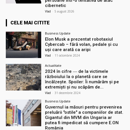
persoane într-o tentativă de atac
cibernetic
Vlad
-
5 august 2026
CELE MAI CITITE
Business Update
Elon Musk a prezentat robotaxiul
Cyberсab – fără volan, pedale și cu
uși care arată ca aripi
Vlad
-
11 octombrie 2024
Actualitate
2024 în cifre ― de la victimele
războiului la o planetă care se
încălzește. Spoiler: Îi numărăm și pe
extremiști și nu scăpăm de...
Vlad
-
31 decembrie 2024
Business Update
Guvernul ia măsuri pentru prevenirea
preluării ″ostile″ a companiilor de stat.
Gigantul din MVM din Ungaria ar
putea fi impedicat să cumpere E.ON
România