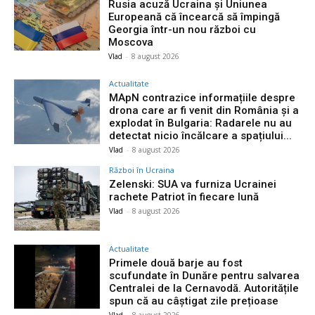
Rusia acuză Ucraina și Uniunea
Europeană că încearcă să împingă
Georgia într-un nou război cu
Moscova
Vlad
-
8 august 2026
Actualitate
MApN contrazice informațiile despre
drona care ar fi venit din România și a
explodat în Bulgaria: Radarele nu au
detectat nicio încălcare a spațiului...
Vlad
-
8 august 2026
Război în Ucraina
Zelenski: SUA va furniza Ucrainei
rachete Patriot în fiecare lună
Vlad
-
8 august 2026
Actualitate
Primele două barje au fost
scufundate în Dunăre pentru salvarea
Centralei de la Cernavodă. Autoritățile
spun că au câștigat zile prețioase
Vlad
-
8 august 2026