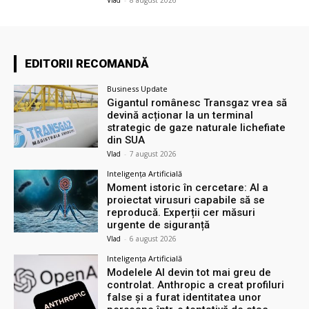
EDITORII RECOMANDĂ
Business Update
Gigantul românesc Transgaz vrea să
devină acționar la un terminal
strategic de gaze naturale lichefiate
din SUA
Vlad
-
7 august 2026
Inteligența Artificială
Moment istoric în cercetare: AI a
proiectat virusuri capabile să se
reproducă. Experții cer măsuri
urgente de siguranță
Vlad
-
6 august 2026
Inteligența Artificială
Modelele AI devin tot mai greu de
controlat. Anthropic a creat profiluri
false și a furat identitatea unor