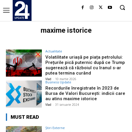
maxime istorice
Actualitate
Volatilitate uriașă pe piața petrolului:
Prețurile pică puternic după ce Trump
sugerează că războiul cu Iranul s-ar
putea termina curând
Vlad
-
10 martie 2026
Business Update
Recordurile înregistrate în 2023 de
Bursa de Valori București: indicii care
au atins maxime istorice
Vlad
-
31 ianuarie 2024
MUST READ
Știri Externe