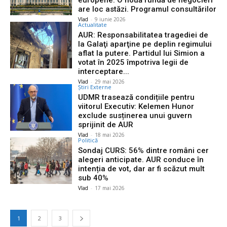
europene. O nouă rundă de negocieri
are loc astăzi. Programul consultărilor
Vlad
-
9 iunie 2026
Actualitate
AUR: Responsabilitatea tragediei de
la Galaţi aparţine pe deplin regimului
aflat la putere. Partidul lui Simion a
votat în 2025 împotriva legii de
interceptare...
Vlad
-
29 mai 2026
Știri Externe
UDMR trasează condițiile pentru
viitorul Executiv: Kelemen Hunor
exclude susținerea unui guvern
sprijinit de AUR
Vlad
-
18 mai 2026
Politică
Sondaj CURS: 56% dintre români cer
alegeri anticipate. AUR conduce în
intenția de vot, dar ar fi scăzut mult
sub 40%
Vlad
-
17 mai 2026
1
2
3