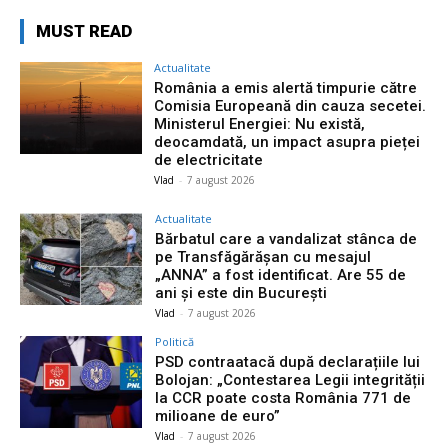
MUST READ
Actualitate
România a emis alertă timpurie către
Comisia Europeană din cauza secetei.
Ministerul Energiei: Nu există,
deocamdată, un impact asupra pieței
de electricitate
Vlad
-
7 august 2026
Actualitate
Bărbatul care a vandalizat stânca de
pe Transfăgărășan cu mesajul
„ANNA” a fost identificat. Are 55 de
ani și este din București
Vlad
-
7 august 2026
Politică
PSD contraatacă după declarațiile lui
Bolojan: „Contestarea Legii integrității
la CCR poate costa România 771 de
milioane de euro”
Vlad
-
7 august 2026