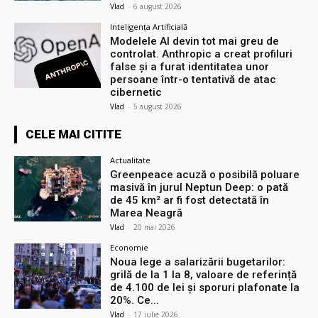
Vlad
-
6 august 2026
Inteligența Artificială
Modelele AI devin tot mai greu de
controlat. Anthropic a creat profiluri
false și a furat identitatea unor
persoane într-o tentativă de atac
cibernetic
Vlad
-
5 august 2026
CELE MAI CITITE
Actualitate
Greenpeace acuză o posibilă poluare
masivă în jurul Neptun Deep: o pată
de 45 km² ar fi fost detectată în
Marea Neagră
Vlad
-
20 mai 2026
Economie
Noua lege a salarizării bugetarilor:
grilă de la 1 la 8, valoare de referință
de 4.100 de lei și sporuri plafonate la
20%. Ce...
Vlad
-
17 iulie 2026