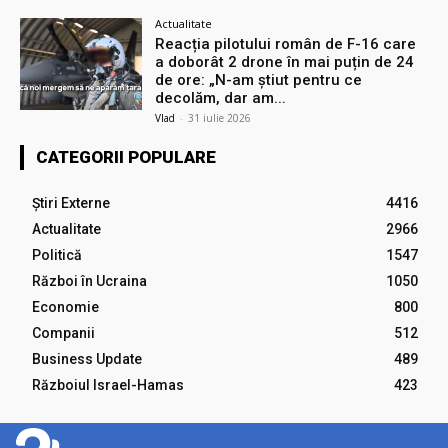
Actualitate
Reacția pilotului român de F-16 care
a doborât 2 drone în mai puțin de 24
de ore: „N-am știut pentru ce
decolăm, dar am...
Vlad
-
31 iulie 2026
CATEGORII POPULARE
Știri Externe
4416
Actualitate
2966
Politică
1547
Război în Ucraina
1050
Economie
800
Companii
512
Business Update
489
Războiul Israel-Hamas
423