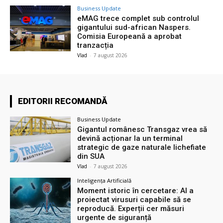
Business Update
eMAG trece complet sub controlul
gigantului sud-african Naspers.
Comisia Europeană a aprobat
tranzacția
Vlad
-
7 august 2026
EDITORII RECOMANDĂ
Business Update
Gigantul românesc Transgaz vrea să
devină acționar la un terminal
strategic de gaze naturale lichefiate
din SUA
Vlad
-
7 august 2026
Inteligența Artificială
Moment istoric în cercetare: AI a
proiectat virusuri capabile să se
reproducă. Experții cer măsuri
urgente de siguranță