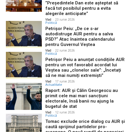
”Președintele Dan este așteptat să
facă tot posibilul pentru a evita
alegerile anticipate”
Vlad
-
23 iunie 2026
Politică
Petrișor Peiu: „De ce s-ar
autodistruge AUR pentru a salva
PSD?” Atac înaintea calendarului
pentru Guvernul Veștea
Vlad
-
22 iunie 2026
Politică
Petrișor Peiu a anunțat condițiile AUR
pentru un vot favorabil acordat lui
Veștea sau „clonelor sale”: „Încetați
să ne mai numiți extremiști”
Vlad
-
17 iunie 2026
Actualitate
Raport: AUR și Călin Georgescu au
primit cele mai mari sancțiuni
electorale, însă banii nu ajung la
bugetul de stat
Vlad
-
12 iunie 2026
Politică
Tomac exclude orice dialog cu AUR și
caută sprijinul partidelor pro-