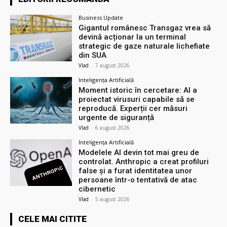
Business Update
Gigantul românesc Transgaz vrea să
devină acționar la un terminal
strategic de gaze naturale lichefiate
din SUA
Vlad
-
7 august 2026
Inteligența Artificială
Moment istoric în cercetare: AI a
proiectat virusuri capabile să se
reproducă. Experții cer măsuri
urgente de siguranță
Vlad
-
6 august 2026
Inteligența Artificială
Modelele AI devin tot mai greu de
controlat. Anthropic a creat profiluri
false și a furat identitatea unor
persoane într-o tentativă de atac
cibernetic
Vlad
-
5 august 2026
CELE MAI CITITE