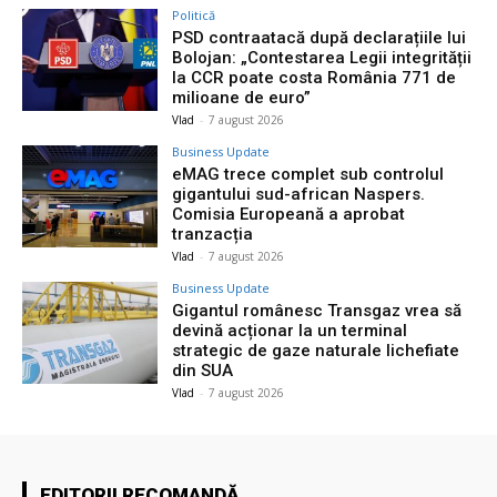
Politică
PSD contraatacă după declarațiile lui
Bolojan: „Contestarea Legii integrității
la CCR poate costa România 771 de
milioane de euro”
Vlad
-
7 august 2026
Business Update
eMAG trece complet sub controlul
gigantului sud-african Naspers.
Comisia Europeană a aprobat
tranzacția
Vlad
-
7 august 2026
Business Update
Gigantul românesc Transgaz vrea să
devină acționar la un terminal
strategic de gaze naturale lichefiate
din SUA
Vlad
-
7 august 2026
EDITORII RECOMANDĂ