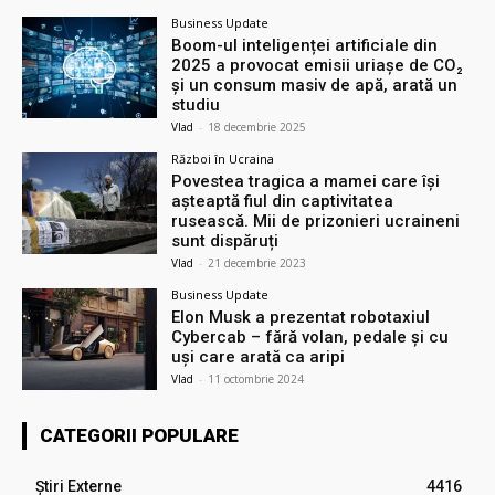
Business Update
Boom-ul inteligenței artificiale din
2025 a provocat emisii uriașe de CO₂
și un consum masiv de apă, arată un
studiu
Vlad
-
18 decembrie 2025
Război în Ucraina
Povestea tragica a mamei care își
așteaptă fiul din captivitatea
rusească. Mii de prizonieri ucraineni
sunt dispăruți
Vlad
-
21 decembrie 2023
Business Update
Elon Musk a prezentat robotaxiul
Cyberсab – fără volan, pedale și cu
uși care arată ca aripi
Vlad
-
11 octombrie 2024
CATEGORII POPULARE
Știri Externe
4416