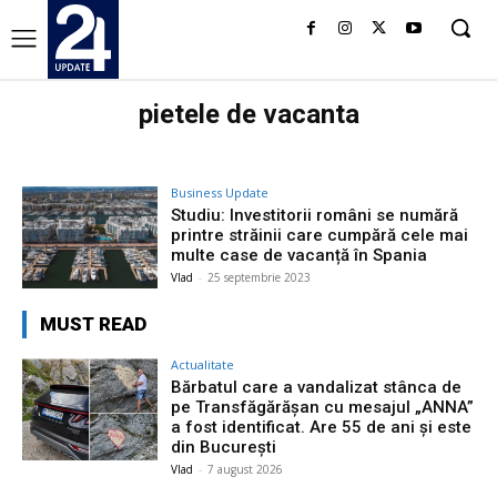
pietele de vacanta
Business Update
Studiu: Investitorii români se numără
printre străinii care cumpără cele mai
multe case de vacanță în Spania
Vlad
-
25 septembrie 2023
MUST READ
Actualitate
Bărbatul care a vandalizat stânca de
pe Transfăgărășan cu mesajul „ANNA”
a fost identificat. Are 55 de ani și este
din București
Vlad
-
7 august 2026